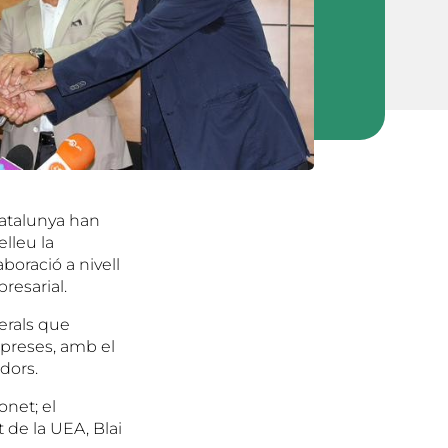
 Catalunya han
lleu la
boració a nivell
resarial.
erals que
mpreses, amb el
dors.
onet; el
 de la UEA, Blai