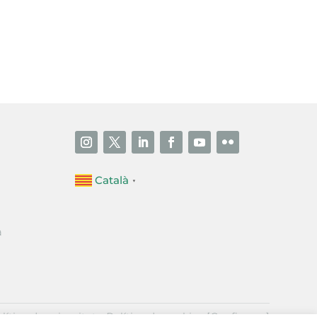
i accepto la poítica de privacitat
ENVIAR
Català
▼
a
·
lítica de privacitat
Política de cookies
[Configurar]