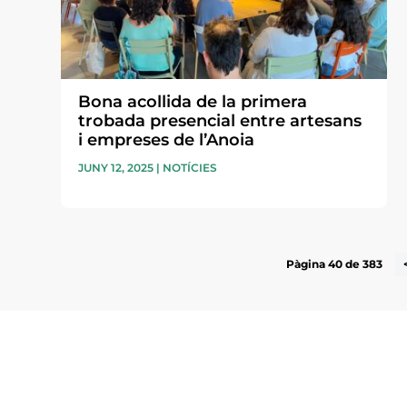
Bona acollida de la primera
trobada presencial entre artesans
i empreses de l’Anoia
JUNY 12, 2025
|
NOTÍCIES
Pàgina 40 de 383
Subscriu-te a la UEA Magazi