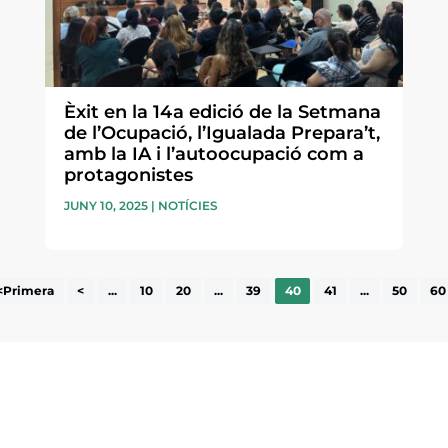
Èxit en la 14a edició de la Setmana
de l’Ocupació, l’Igualada Prepara’t,
amb la IA i l’autoocupació com a
protagonistes
JUNY 10, 2025
|
NOTÍCIES
<Primera
<
...
10
20
...
39
40
41
...
50
60
ne, publicació