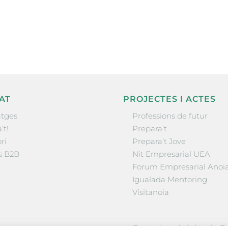
nformació sobre
la comarca.
He llegit 
AT
PROJECTES I ACTES
tges
Professions de futur
’t!
Prepara’t
ri
Prepara’t Jove
s B2B
Nit Empresarial UEA
Forum Empresarial Anoi
Igualada Mentoring
Visitanoia
·
·
Contactar
Avís legal
Po