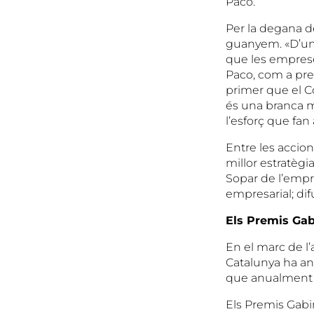
Paco.
Per la degana de
guanyem. «D’una 
que les empreses
Paco, com a pres
primer que el C
és una branca m
l’esforç que fa
Entre les accio
millor estratèg
Sopar de l’empr
empresarial; dif
Els Premis Gab
En el marc de l’
Catalunya ha an
que anualment o
Els Premis Gabi