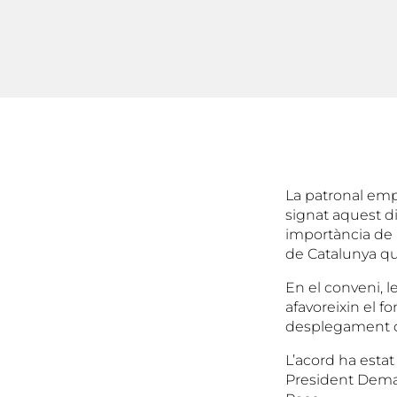
La patronal empr
signat aquest di
importància de l
de Catalunya qu
En el conveni, 
afavoreixin el 
desplegament d
L’acord ha estat
President Demar