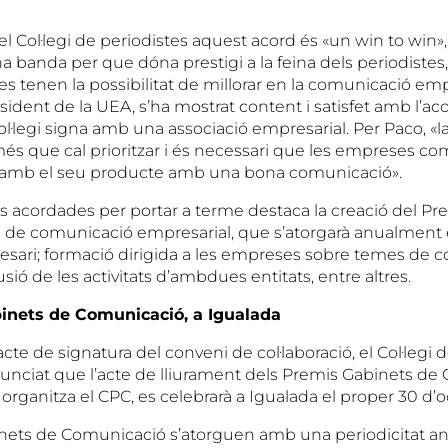
l Col·legi de periodistes aquest acord és «un win to win»,
banda per que dóna prestigi a la feina dels periodistes, i
 tenen la possibilitat de millorar en la comunicació empr
ident de la UEA, s’ha mostrat content i satisfet amb l’acor
ol·legi signa amb una associació empresarial. Per Paco, «
és que cal prioritzar i és necessari que les empreses 
n amb el seu producte amb una bona comunicació».
ns acordades per portar a terme destaca la creació del Pr
ia de comunicació empresarial, que s’atorgarà anualment 
esari; formació dirigida a les empreses sobre temes de 
usió de les activitats d’ambdues entitats, entre altres.
inets de Comunicació, a Igualada
acte de signatura del conveni de col·laboració, el Col·legi 
unciat que l’acte de lliurament dels Premis Gabinets de
rganitza el CPC, es celebrarà a Igualada el proper 30 d’o
nets de Comunicació s’atorguen amb una periodicitat a