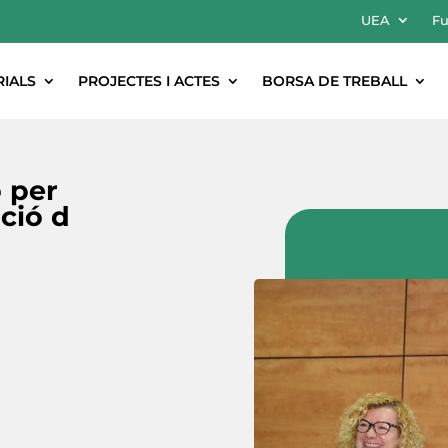
UEA
Fu
RIALS
PROJECTES I ACTES
BORSA DE TREBALL
ó per
ció d