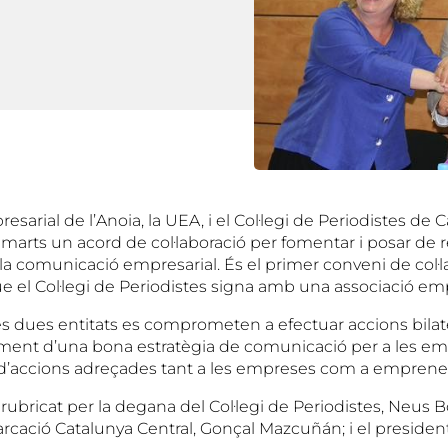
esarial de l’Anoia, la UEA, i el Col·legi de Periodistes de
marts un acord de col·laboració per fomentar i posar de re
a comunicació empresarial. És el primer conveni de col·la
e el Col·legi de Periodistes signa amb una associació emp
les dues entitats es comprometen a efectuar accions bilat
foment d’una bona estratègia de comunicació per a les e
’accions adreçades tant a les empreses com a emprene
 rubricat per la degana del Col·legi de Periodistes, Neus B
cació Catalunya Central, Gonçal Mazcuñán; i el president