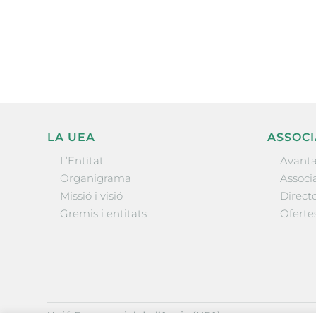
electrònica periòdica amb i
l’actualitat empresarial de 
LA UEA
ASSOCI
L’Entitat
Avanta
Organigrama
Associa
Missió i visió
Directo
Gremis i entitats
Oferte
Unió Empresarial de l’Anoia (UEA)