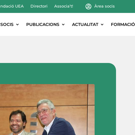
ndació UEA
Directori
Associa’t!
Àrea socis
SOCIS
PUBLICACIONS
ACTUALITAT
FORMACIÓ