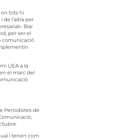
 on tots hi
 de l’altra per
esarial». Blai
d, per ser el
la comunicació
complementin
emi UEA a la
en el marc del
comunicació
de Periodistes de
 Comunicació,
ctubre.
nual i tenen com