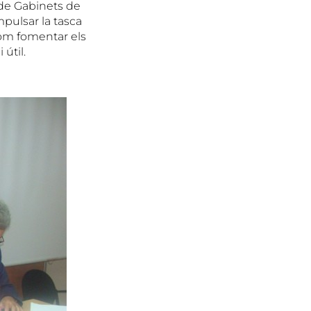
 de Gabinets de
mpulsar la tasca
com fomentar els
útil.