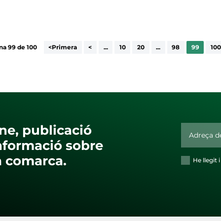
na 99 de 100
<Primera
<
...
10
20
...
98
99
100
ne, publicació
nformació sobre
la comarca.
He llegit 