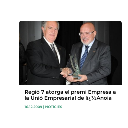
Regió 7 atorga el premi Empresa a
la Unió Empresarial de lï¿½Anoia
16.12.2009
|
NOTÍCIES