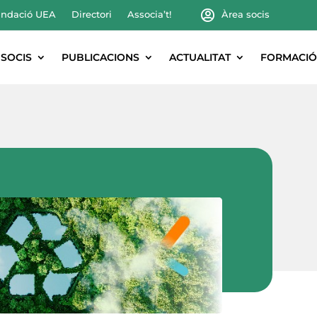
ndació UEA
Directori
Associa’t!
Àrea socis
SOCIS
PUBLICACIONS
ACTUALITAT
FORMACIÓ