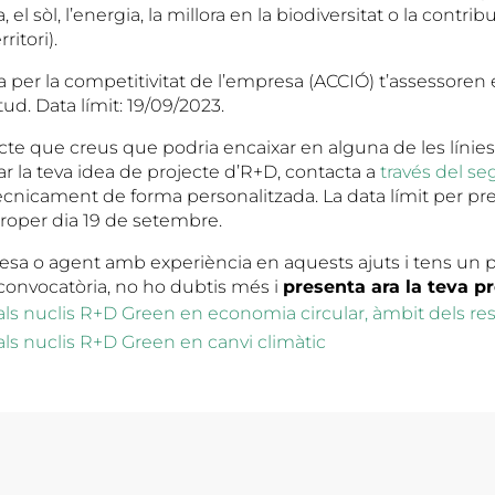
, el sòl, l’energia, la millora en la biodiversitat o la contribu
ritori).
 per la competitivitat de l’empresa (ACCIÓ) t’assessoren 
itud. Data límit: 19/09/2023.
cte que creus que podria encaixar en alguna de les línies
ar la teva idea de projecte d’R+D, contacta a
través del se
ècnicament de forma personalitzada. La data límit per pre
proper dia 19 de setembre.
esa o agent amb experiència en aquests ajuts i tens un 
convocatòria, no ho dubtis més i
presenta ara la teva p
jut als nuclis R+D Green en economia circular, àmbit dels re
ut als nuclis R+D Green en canvi climàtic