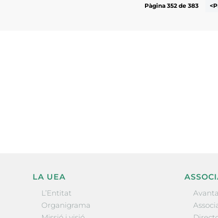
Pàgina 352 de 383
<P
Subscriu-te a la UEA Magazi
electrònica periòdica amb i
l’actualitat empresarial de 
LA UEA
ASSOCI
L’Entitat
Avanta
Organigrama
Associa
Missió i visió
Directo