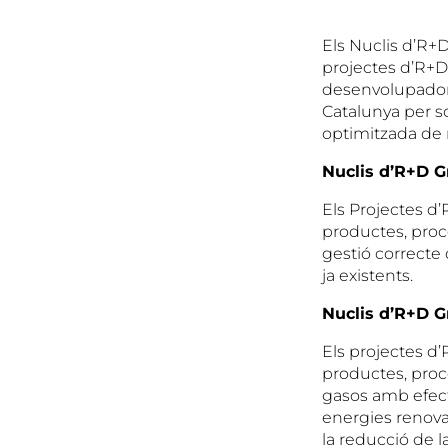
Els Nuclis d’R+
projectes d’R+D
desenvolupador
Catalunya per so
optimitzada de r
Nuclis d’R+D G
Els Projectes d’
productes, proce
gestió correcte 
ja existents.
Nuclis d’R+D G
Els projectes d
productes, proc
gasos amb efect
energies renovab
la reducció de l