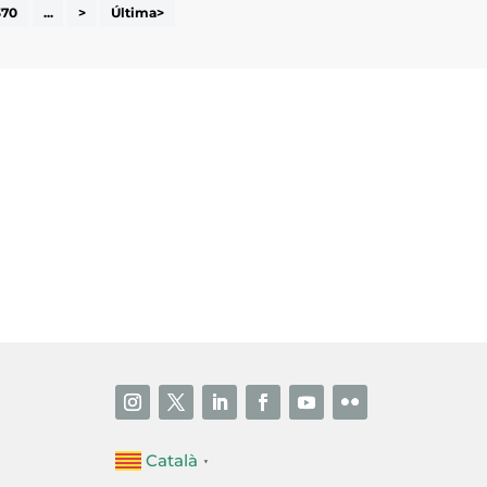
370
...
>
Última>
i accepto la poítica de privacitat
ENVIAR
Català
▼