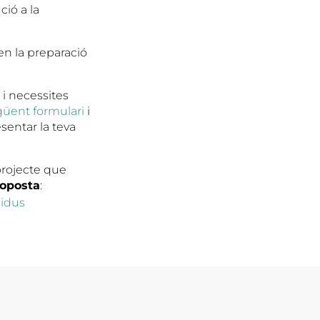
ció a la
en la preparació
 i necessites
güent formulari
i
sentar la teva
projecte que
roposta
:
sidus