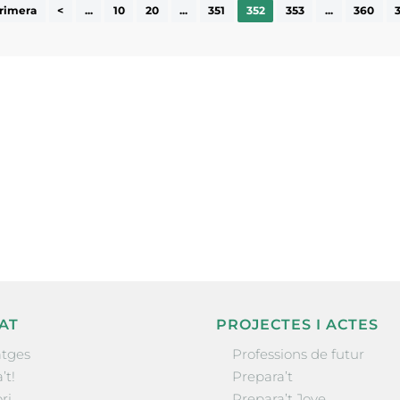
rimera
<
...
10
20
...
351
352
353
...
360
ne, publicació
nformació sobre
la comarca.
He llegit 
AT
PROJECTES I ACTES
tges
Professions de futur
’t!
Prepara’t
ri
Prepara’t Jove