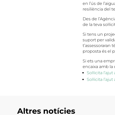
en l’ús de l’aigua
resiliència del ter
Des de l’Agència
de la teva sol·lic
Si tens un proje
suport per valid
t’assessoraran t
proposta és el 
Si ets una empr
encaixa amb la 
Sol·licita l’a
Sol·licita l’aj
Altres notícies