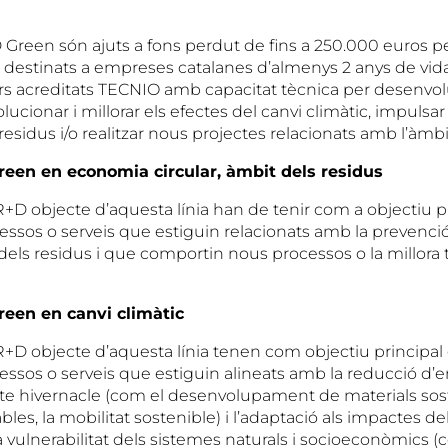
D Green són ajuts a fons perdut de fins a 250.000 euros 
 destinats a empreses catalanes d’almenys 2 anys de vid
s acreditats TECNIO amb capacitat tècnica per desenvo
lucionar i millorar els efectes del canvi climàtic, impulsar 
esidus i/o realitzar nous projectes relacionats amb l’àmbi
reen en economia circular, àmbit dels residus
R+D objecte d’aquesta línia han de tenir com a objectiu p
ssos o serveis que estiguin relacionats amb la prevenció, 
dels residus i que comportin nous processos o la millora
reen en canvi climàtic
’R+D objecte d’aquesta línia tenen com objectiu principal
essos o serveis que estiguin alineats amb la reducció d’
e hivernacle (com el desenvolupament de materials sost
les, la mobilitat sostenible) i l’adaptació als impactes del
a vulnerabilitat dels sistemes naturals i socioeconòmics (c