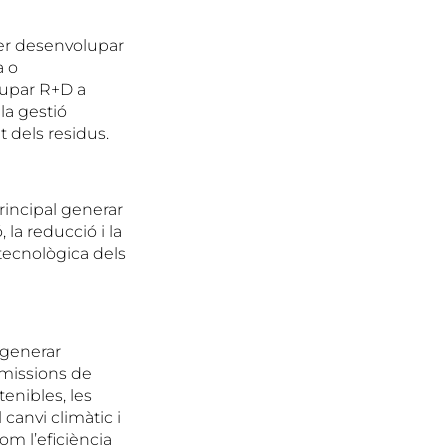
per desenvolupar
a o
lupar R+D a
la gestió
t dels residus.
rincipal generar
la reducció i la
 tecnològica dels
 generar
emissions de
enibles, les
 canvi climàtic i
om l’eficiència