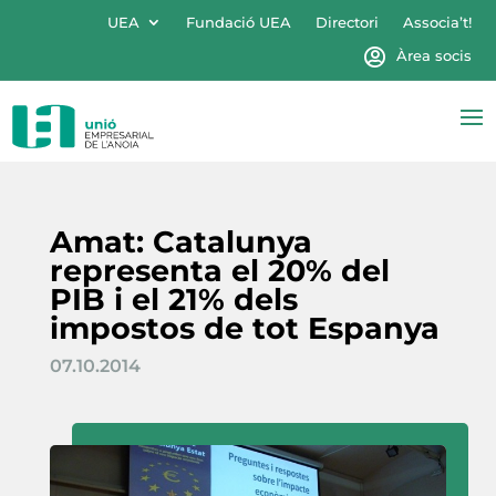
UEA
Fundació UEA
Directori
Associa’t!
Àrea socis
Amat: Catalunya
representa el 20% del
PIB i el 21% dels
impostos de tot Espanya
07.10.2014