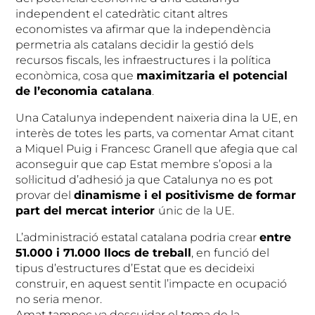
independent el catedràtic citant altres
economistes va afirmar que la independència
permetria als catalans decidir la gestió dels
recursos fiscals, les infraestructures i la política
econòmica, cosa que
maximitzaria el potencial
de l’economia catalana
.
Una Catalunya independent naixeria dina la UE, en
interès de totes les parts, va comentar Amat citant
a Miquel Puig i Francesc Granell que afegia que cal
aconseguir que cap Estat membre s’oposi a la
sol·licitud d’adhesió ja que Catalunya no es pot
provar del
dinamisme i el positivisme de formar
part del mercat interior
únic de la UE.
L’administració estatal catalana podria crear
entre
51.000 i 71.000 llocs de treball
, en funció del
tipus d’estructures d’Estat que es decideixi
construir, en aquest sentit l’impacte en ocupació
no seria menor.
Amat tampoc va descuidar el tema de la