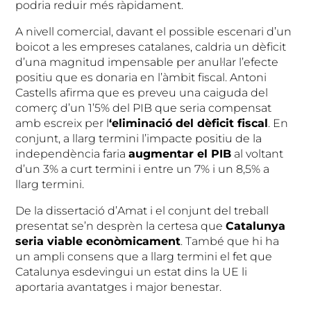
podria reduir més ràpidament.
A nivell comercial, davant el possible escenari d’un
boicot a les empreses catalanes, caldria un dèficit
d’una magnitud impensable per anul·lar l’efecte
positiu que es donaria en l’àmbit fiscal. Antoni
Castells afirma que es preveu una caiguda del
comerç d’un 1’5% del PIB que seria compensat
amb escreix per l
‘eliminació del dèficit fiscal
. En
conjunt, a llarg termini l’impacte positiu de la
independència faria
augmentar el PIB
al voltant
d’un 3% a curt termini i entre un 7% i un 8,5% a
llarg termini.
De la dissertació d’Amat i el conjunt del treball
presentat se’n desprèn la certesa que
Catalunya
seria viable econòmicament
. També que hi ha
un ampli consens que a llarg termini el fet que
Catalunya esdevingui un estat dins la UE li
aportaria avantatges i major benestar.