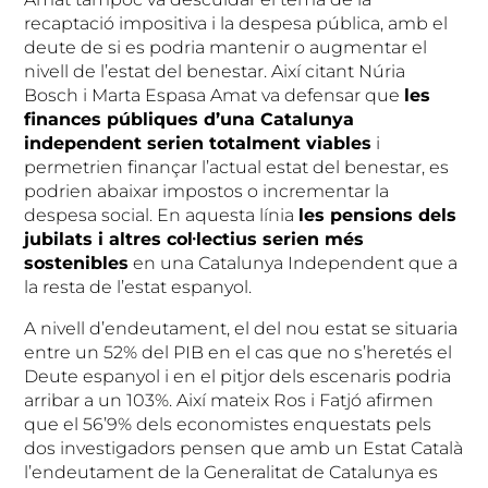
recaptació impositiva i la despesa pública, amb el
deute de si es podria mantenir o augmentar el
nivell de l’estat del benestar. Així citant Núria
Bosch i Marta Espasa Amat va defensar que
les
finances públiques d’una Catalunya
independent serien totalment viables
i
permetrien finançar l’actual estat del benestar, es
podrien abaixar impostos o incrementar la
despesa social. En aquesta línia
les pensions dels
jubilats i altres col·lectius serien més
sostenibles
en una Catalunya Independent que a
la resta de l’estat espanyol.
A nivell d’endeutament, el del nou estat se situaria
entre un 52% del PIB en el cas que no s’heretés el
Deute espanyol i en el pitjor dels escenaris podria
arribar a un 103%. Així mateix Ros i Fatjó afirmen
que el 56’9% dels economistes enquestats pels
dos investigadors pensen que amb un Estat Català
l’endeutament de la Generalitat de Catalunya es