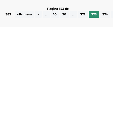
Pàgina 373 de
383
<Primera
<
...
10
20
...
372
373
374
Subscriu-te a la UEA Magazine, publicació
electrònica periòdica amb informació sobre
l’actualitat empresarial de la comarca.
He llegit i accepto la poítica de privacitat
ENVIAR