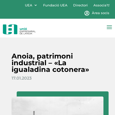
UEA
Fundació UEA
Directori
Associa’t!
Àrea socis
Anoia, patrimoni
industrial – «La
igualadina cotonera»
17.01.2023