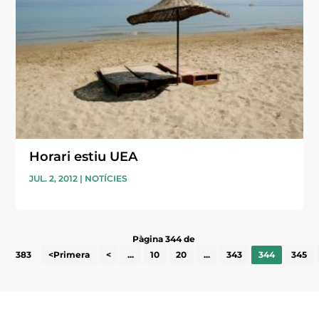
Horari estiu UEA
JUL. 2, 2012
|
NOTÍCIES
Pàgina 344 de
383
<Primera
<
...
10
20
...
343
344
345