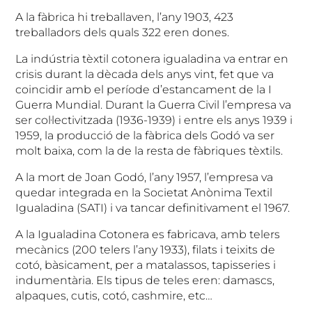
A la fàbrica hi treballaven, l’any 1903, 423
treballadors dels quals 322 eren dones.
La indústria tèxtil cotonera igualadina va entrar en
crisis durant la dècada dels anys vint, fet que va
coincidir amb el període d’estancament de la I
Guerra Mundial. Durant la Guerra Civil l’empresa va
ser col·lectivitzada (1936-1939) i entre els anys 1939 i
1959, la producció de la fàbrica dels Godó va ser
molt baixa, com la de la resta de fàbriques tèxtils.
A la mort de Joan Godó, l’any 1957, l’empresa va
quedar integrada en la Societat Anònima Textil
Igualadina (SATI) i va tancar definitivament el 1967.
A la Igualadina Cotonera es fabricava, amb telers
mecànics (200 telers l’any 1933), filats i teixits de
cotó, bàsicament, per a matalassos, tapisseries i
indumentària. Els tipus de teles eren: damascs,
alpaques, cutis, cotó, cashmire, etc…