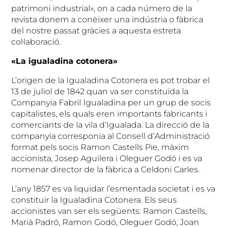
patrimoni industrial», on a cada número de la
revista donem a conèixer una indústria o fàbrica
del nostre passat gràcies a aquesta estreta
col·laboració.
«La igualadina cotonera»
L’origen de la Igualadina Cotonera es pot trobar el
13 de juliol de 1842 quan va ser constituïda la
Companyia Fabril Igualadina per un grup de socis
capitalistes, els quals eren importants fabricants i
comerciants de la vila d’Igualada. La direcció de la
companyia corresponia al Consell d’Administració
format pels socis Ramon Castells Pie, màxim
accionista, Josep Aguilera i Oleguer Godó i es va
nomenar director de la fàbrica a Celdoni Carles.
L’any 1857 es va liquidar l’esmentada societat i es va
constituir la Igualadina Cotonera. Els seus
accionistes van ser els següents: Ramon Castells,
Marià Padró, Ramon Godó, Oleguer Godó, Joan