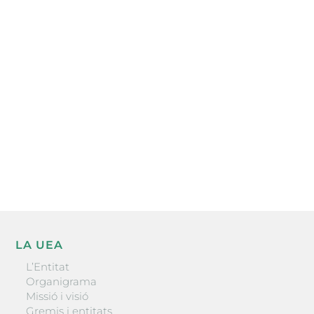
Subscriu-te a la UEA Magazine, publicació
electrònica periòdica amb informació sobre
l’actualitat empresarial de la comarca.
He llegit i accepto la poítica de privacitat
ENVIAR
LA UEA
L’Entitat
Organigrama
Missió i visió
Gremis i entitats