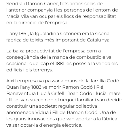
Sendra i Ramon Carrer, tots antics socis de
l’anterior companyia i les persones de l’entorn de
Macià Vila van ocupar els llocs de responsabilitat
en la direcció de l’empresa.
L’any 1861, la Igualadina Cotonera era la sisena
fàbrica de teixits més important de Catalunya.
La baixa productivitat de l’empresa com a
conseqüència de la manca de combustible va
ocasionar que, cap el 1881, es posés a la venda els
edificis i els terrenys.
Així l’empresa va passar a mans de la família Godó.
Quan l’any 1883 va morir Ramon Godó i Pié,
Bonaventura Llucià Grifell i Joan Godó Llucià, mare
i fill, el van succeir en el negoci familiar i van decidir
constituir una societat regular col·lectiva
anomenada Vídua i Fill de Ramon Godó. Una de
les grans innovacions que van aportar a la fàbrica
va ser dotar-la d’energia elèctrica.