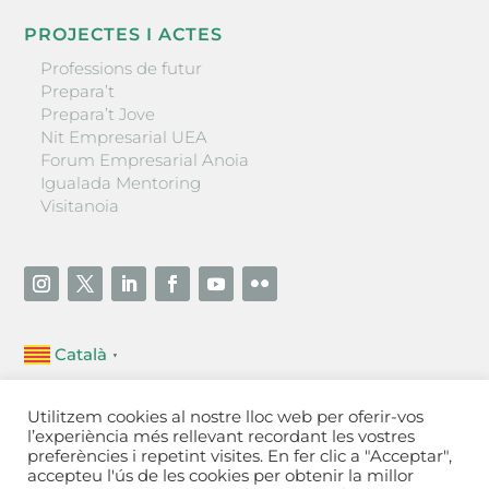
PROJECTES I ACTES
Professions de futur
Prepara’t
Prepara’t Jove
Nit Empresarial UEA
Forum Empresarial Anoia
Igualada Mentoring
Visitanoia
Català
▼
Unió Empresarial de l’Anoia (UEA)
Utilitzem cookies al nostre lloc web per oferir-vos
Ctra. de Manresa, 131, 08700 – Igualada
(Barcelona)
l’experiència més rellevant recordant les vostres
Tel 93 805 22 92
preferències i repetint visites. En fer clic a "Acceptar",
accepteu l'ús de les cookies per obtenir la millor