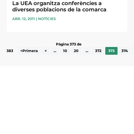
La UEA organitza conferències a
diverses poblacions de la comarca
ABR. 12, 2011
|
NOTÍCIES
Pàgina 373 de
383
<Primera
<
...
10
20
...
372
373
374
Subscriu-te a la UEA Magazine, publicació
electrònica periòdica amb informació sobre
l’actualitat empresarial de la comarca.
He llegit i accepto la poítica de privacitat