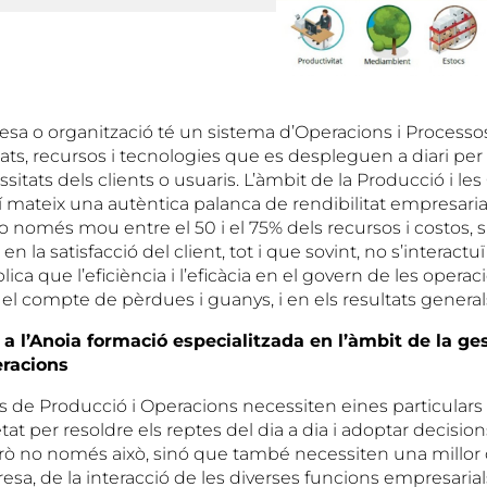
a o organització té un sistema d’Operacions i Processos, 
tats, recursos i tecnologies que es despleguen a diari per 
essitats dels clients o usuaris. L’àmbit de la Producció i le
sí mateix una autèntica palanca de rendibilitat empresari
o només mou entre el 50 i el 75% dels recursos i costos, 
n la satisfacció del client, tot i que sovint, no s’interact
plica que l’eficiència i l’eficàcia en el govern de les oper
el compte de pèrdues i guanys, i en els resultats general
a l’Anoia formació especialitzada en l’àmbit de la ge
eracions
s de Producció i Operacions necessiten eines particulars 
at per resoldre els reptes del dia a dia i adoptar decisions 
rò no només això, sinó que també necessiten una millo
esa, de la interacció de les diverses funcions empresarial