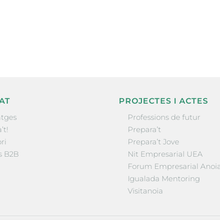
nformació sobre
la comarca.
He llegit 
AT
PROJECTES I ACTES
tges
Professions de futur
’t!
Prepara’t
ri
Prepara’t Jove
s B2B
Nit Empresarial UEA
Forum Empresarial Anoi
Igualada Mentoring
Visitanoia