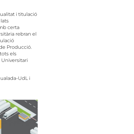
litat i titulació
lats
amb certa
itària rebran el
tulació
 de Producció.
ots els
Universitari
gualada-UdL i