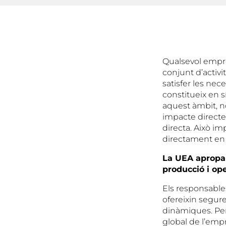
Qualsevol empres
conjunt d’activi
satisfer les nec
constitueix en 
aquest àmbit, n
impacte directe e
directa. Això im
directament en 
La UEA apropa 
producció i op
Els responsable
ofereixin seguret
dinàmiques. Pe
global de l’empr