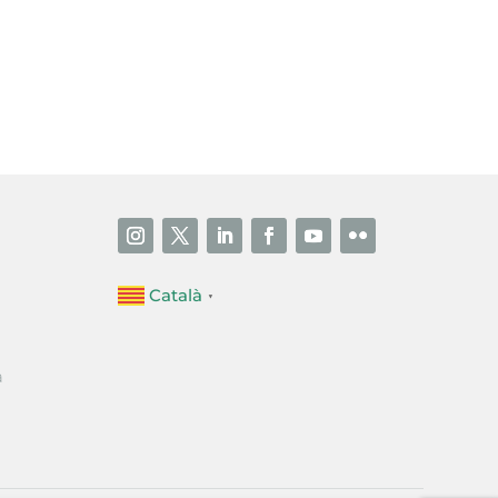
i accepto la poítica de privacitat
ENVIAR
Català
▼
a