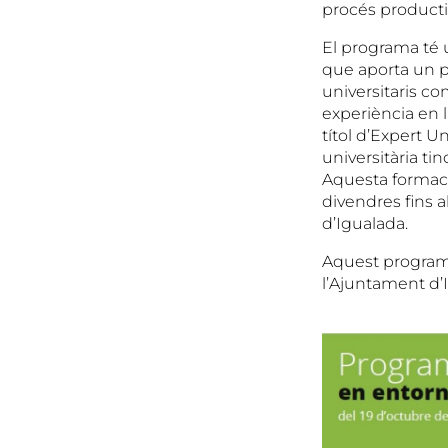
procés producti
El programa té u
que aporta un par
universitaris c
experiència en l
títol d’Expert U
universitària ti
Aquesta formació
divendres fins a
d’Igualada.
Aquest programa
l’Ajuntament d’