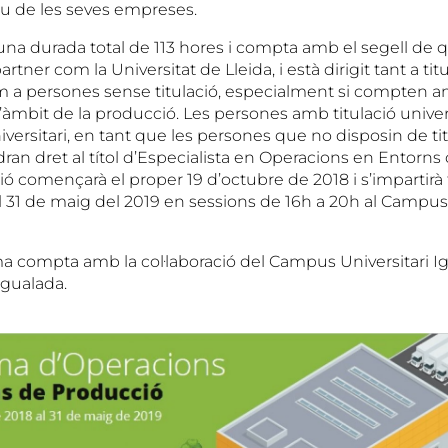
u de les seves empreses.
na durada total de 113 hores i compta amb el segell de qua
tner com la Universitat de Lleida, i està dirigit tant a titu
om a persones sense titulació, especialment si compten 
’àmbit de la producció. Les persones amb titulació univers
niversitari, en tant que les persones que no disposin de ti
ndran dret al títol d’Especialista en Operacions en Entorns
 començarà el proper 19 d’octubre de 2018 i s’impartirà t
l 31 de maig del 2019 en sessions de 16h a 20h al Campus 
 compta amb la col·laboració del Campus Universitari I
Igualada.