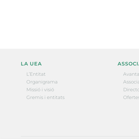
electrònica periòdica amb i
l’actualitat empresarial de 
LA UEA
ASSOCI
L’Entitat
Avanta
Organigrama
Associa
Missió i visió
Directo
Gremis i entitats
Oferte