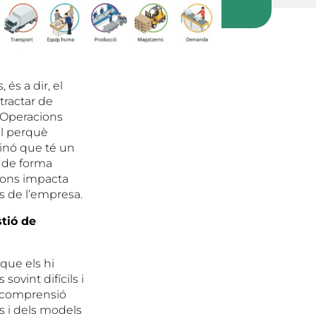
és a dir, el
tractar de
s Operacions
al perquè
sinó que té un
uï de forma
acions impacta
s de l’empresa.
stió de
que els hi
sovint difícils i
r comprensió
s i dels models