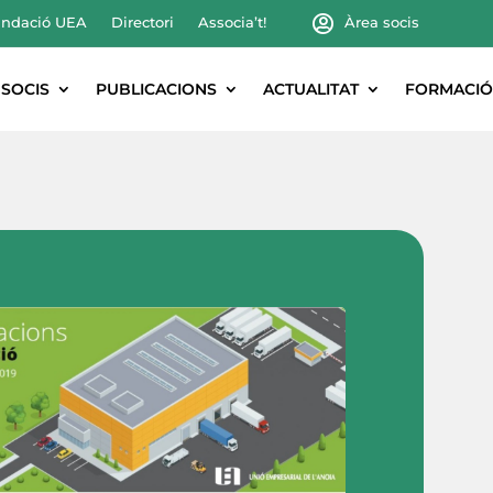
ndació UEA
Directori
Associa’t!
Àrea socis
SOCIS
PUBLICACIONS
ACTUALITAT
FORMACIÓ