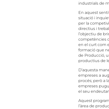
industrials de m
En aquest sentit
situació i inqui
per la competivi
directius i treb
l’objectiu de br
competències q
en el curt com e
formació que n
de Producció, u
productius de 
D’aquesta maner
empreses a augme
procés; però a 
empreses puguin 
el seu endeutame
Aquest programa 
l’àrea de produc