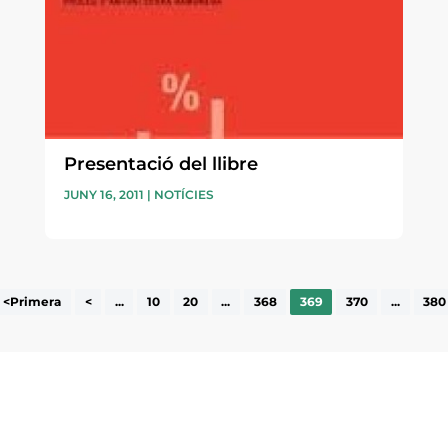
Presentació del llibre
JUNY 16, 2011
|
NOTÍCIES
<Primera
<
...
10
20
...
368
369
370
...
380
ne, publicació