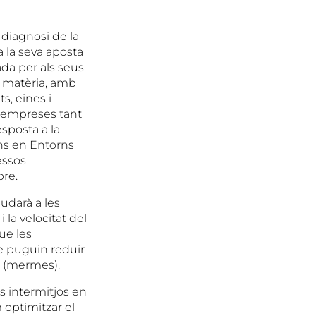
 diagnosi de la
a la seva aposta
ada per als seus
a matèria, amb
s, eines i
 empreses tant
esposta a la
ns en Entorns
essos
re.
udarà a les
 la velocitat del
ue les
ue puguin reduir
os (mermes).
s intermitjos en
 optimitzar el