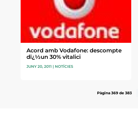
Acord amb Vodafone: descompte
dï¿½un 30% vitalici
JUNY 20, 2011
|
NOTÍCIES
Pàgina 369 de 383
Subscriu-te a la UEA Magazi