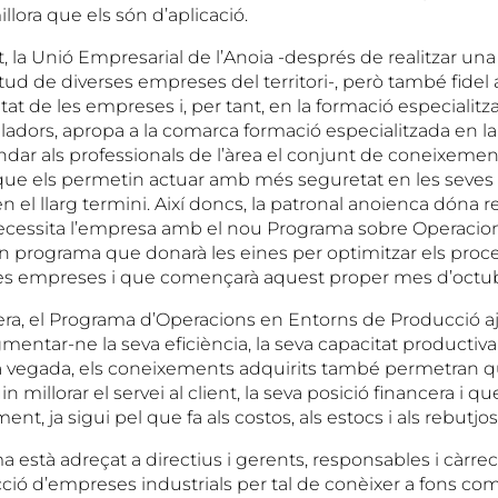
illora que els són d’aplicació.
, la Unió Empresarial de l’Anoia -després de realitzar una
etud de diverses empreses del territori-, però també fidel 
tat de les empreses i, per tant, en la formació especialitz
alladors, apropa a la comarca formació especialitzada en l
indar als professionals de l’àrea el conjunt de coneixement
ue els permetin actuar amb més seguretat en les seves
n el llarg termini. Així doncs, la patronal anoienca dóna r
ecessita l’empresa amb el nou Programa sobre Operacio
n programa que donarà les eines per optimitzar els proc
les empreses i que començarà aquest proper mes d’octub
a, el Programa d’Operacions en Entorns de Producció aj
ntar-ne la seva eficiència, la seva capacitat productiva i
la vegada, els coneixements adquirits també permetran q
millorar el servei al client, la seva posició financera i q
nt, ja sigui pel que fa als costos, als estocs i als rebutj
està adreçat a directius i gerents, responsables i càrrec
ció d’empreses industrials per tal de conèixer a fons com