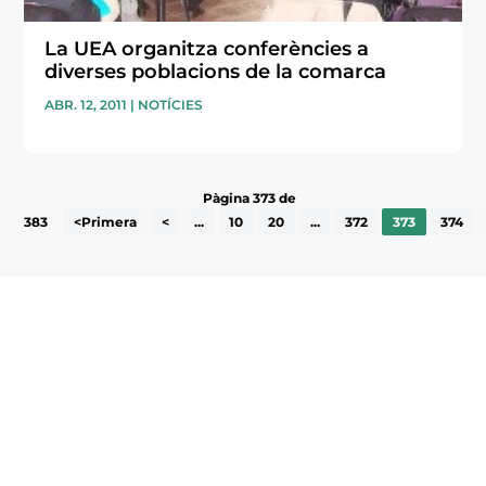
La UEA organitza conferències a
diverses poblacions de la comarca
ABR. 12, 2011
|
NOTÍCIES
Pàgina 373 de
383
<Primera
<
...
10
20
...
372
373
374
Subscriu-te a la UEA Magazine, publicació
electrònica periòdica amb informació sobre
l’actualitat empresarial de la comarca.