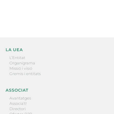
He llegit i accepto la poítica de privacitat
ENVIAR
LA UEA
L’Entitat
Organigrama
Missió i visió
Gremis i entitats
ASSOCIAT
Avantatges
Associa’t!
Directori