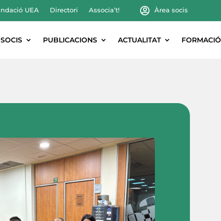
ndació UEA
Directori
Associa’t!
Àrea socis
SOCIS
PUBLICACIONS
ACTUALITAT
FORMACIÓ