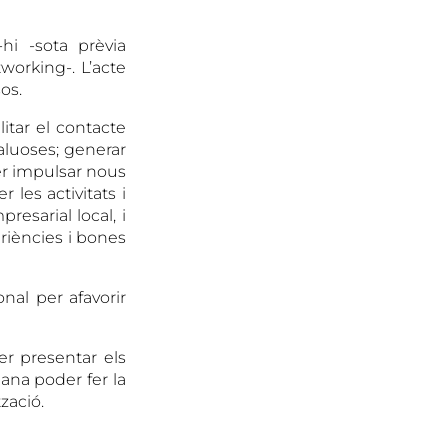
hi -sota prèvia
working-. L’acte
os.
litar el contacte
aluoses; generar
per impulsar nous
r les activitats i
resarial local, i
riències i bones
nal per afavorir
er presentar els
mana poder fer la
zació.