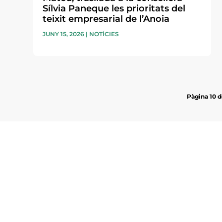
Sílvia Paneque les prioritats del
teixit empresarial de l’Anoia
JUNY 15, 2026
|
NOTÍCIES
Pàgina 10 d
Subscriu-te a la UEA Magazi
electrònica periòdica amb i
l’actualitat empresarial de 