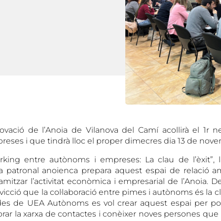
ovació de l’Anoia de Vilanova del Camí acollirà el 1r 
eses i que tindrà lloc el proper dimecres dia 13 de nov
king entre autònoms i empreses: La clau de l’èxit”, l
 patronal anoienca prepara aquest espai de relació am
itzar l’activitat econòmica i empresarial de l’Anoia. De f
icció que la col·laboració entre pimes i autònoms és la clau
des de UEA Autònoms es vol crear aquest espai per pod
lorar la xarxa de contactes i conèixer noves persones que