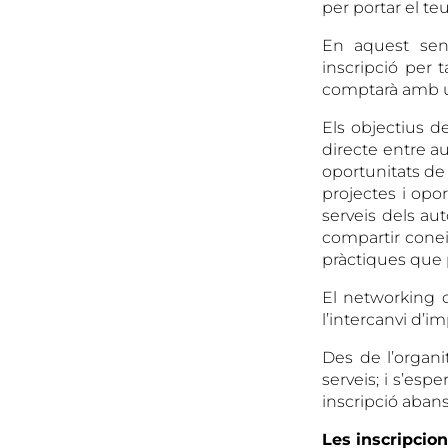
per portar el te
En aquest sent
inscripció per 
comptarà amb un
Els objectius de
directe entre a
oportunitats de 
projectes i oport
serveis dels aut
compartir conei
pràctiques que p
El networking c
l’intercanvi d’i
Des de l’organi
serveis; i s’esp
inscripció abans
Les inscripcio