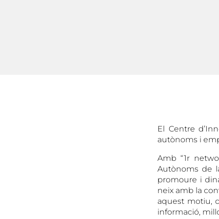
El Centre d’Inn
autònoms i empr
Amb “1r networ
Autònoms de la
promoure i dinam
neix amb la conv
aquest motiu, 
informació, mil