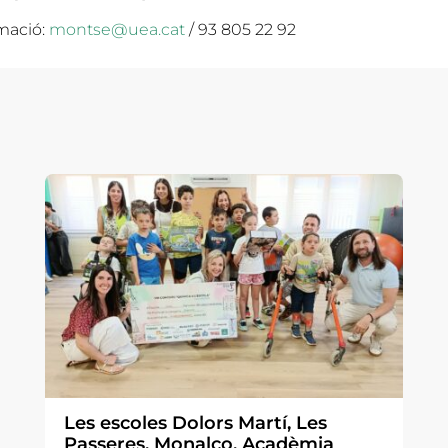
mació:
montse@uea.cat
/ 93 805 22 92
Les escoles Dolors Martí, Les
Passeres, Monalco, Acadèmia