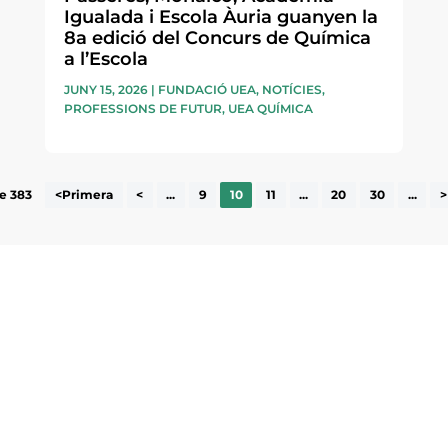
Igualada i Escola Àuria guanyen la
8a edició del Concurs de Química
a l’Escola
JUNY 15, 2026
|
FUNDACIÓ UEA
,
NOTÍCIES
,
PROFESSIONS DE FUTUR
,
UEA QUÍMICA
e 383
<Primera
<
...
9
10
11
...
20
30
...
>
ne, publicació
nformació sobre
la comarca.
He llegit 