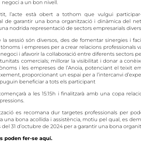
u negoci a un bon nivell.
it, l’acte està obert a tothom que vulgui participar-
tal de garantir una bona organització i dinàmica del net
a nodrida representació de sectors empresarials divers
 la sessió són diversos, des de fomentar sinergies i faci
utònoms i empreses per a crear relacions professionals v
negoci i afavorir la col·laboració entre diferents sectors 
unitats comercials; millorar la visibilitat i donar a conèixe
ònoms i les empreses de l’Anoia, potenciant el teixit emp
xement, proporcionant un espai per a l’intercanvi d’expe
uguin beneficiar a tots els participant
omençarà a les 15:15h i finalitzarà amb una copa relacio
mpressions.
tzació es recomana dur targetes professionals per pod
era una bona acollida i assistència, motiu pel qual, es de
 del 31 d’octubre de 2024 per a garantir una bona organit
ns poden fer-se aquí.