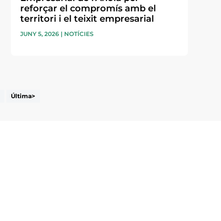
reforçar el compromís amb el
territori i el teixit empresarial
JUNY 5, 2026
|
NOTÍCIES
Última>
i accepto la poítica de privacitat
ENVIAR