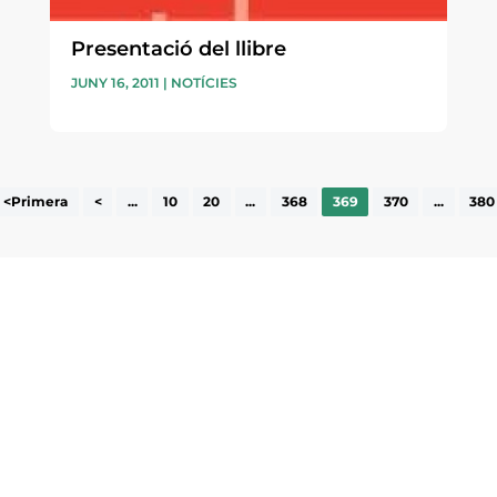
Presentació del llibre
JUNY 16, 2011
|
NOTÍCIES
<Primera
<
...
10
20
...
368
369
370
...
380
ne, publicació
nformació sobre
la comarca.
He llegit 