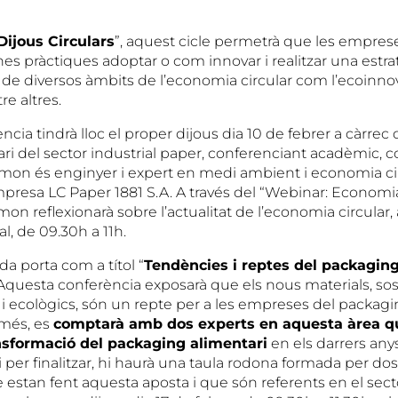
Dijous Circulars
”, aquest cicle permetrà que les empre
es pràctiques adoptar o com innovar i realitzar una estr
és de diversos àmbits de l’economia circular com l’ecoinno
re altres.
cia tindrà lloc el proper dijous dia 10 de febrer a càrrec
i del sector industrial paper, conferenciant acadèmic, c
Simon és enginyer i expert en medi ambient i economia circ
mpresa LC Paper 1881 S.A. A través del “Webinar: Economi
imon reflexionarà sobre l’actualitat de l’economia circular,
al, de 09.30h a 11h.
a porta com a títol “
Tendències i reptes del packagin
 Aquesta conferència exposarà que els nous materials, sos
i ecològics, són un repte per a les empreses del packagi
 més, es
comptarà amb dos experts en aquesta àrea q
ansformació del packaging alimentari
en els darrers anys
i per finalitzar, hi haurà una taula rodona formada per dos
estan fent aquesta aposta i que són referents en el sect