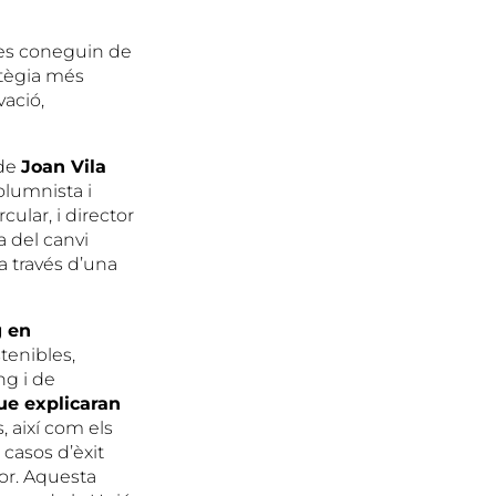
ses coneguin de
atègia més
vació,
 de
Joan Vila
olumnista i
ular, i director
a del canvi
 a través d’una
g en
tenibles,
ng i de
ue explicaran
, així com els
 casos d’èxit
or. Aquesta