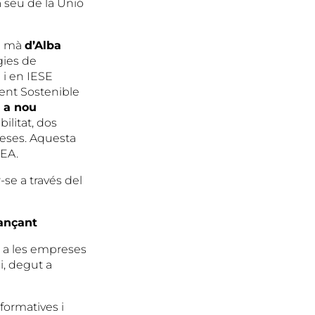
la seu de la Unió
la mà
d’Alba
gies de
 i en IESE
ent Sostenible
 a nou
bilitat, dos
reses. Aquesta
UEA.
-se a través del
vançant
r a les empreses
i, degut a
formatives i