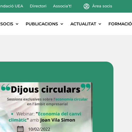
ndació UEA
Directori
Associa’t!
Àrea socis
SOCIS
PUBLICACIONS
ACTUALITAT
FORMACIÓ