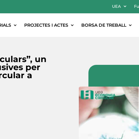
UEA
Fu
RIALS
PROJECTES I ACTES
BORSA DE TREBALL
rculars”, un
usives per
rcular a