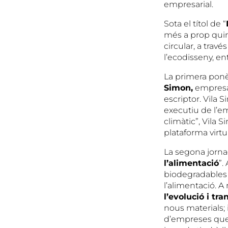
empresarial.
Sota el títol de “
més a prop quin
circular, a trav
l’ecodisseny, ent
La primera ponèn
Simon,
empresar
escriptor. Vila 
executiu de l’e
climàtic”, Vila S
plataforma virtu
La segona jornad
l’alimentació
”.
biodegradables 
l’alimentació. A
l’evolució i tr
nous materials; 
d’empreses que 