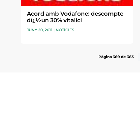
Acord amb Vodafone: descompte
dï¿½un 30% vitalici
JUNY 20, 2011
|
NOTÍCIES
Pàgina 369 de 383
Subscriu-te a la UEA Magazi
electrònica periòdica amb i
l’actualitat empresarial de 