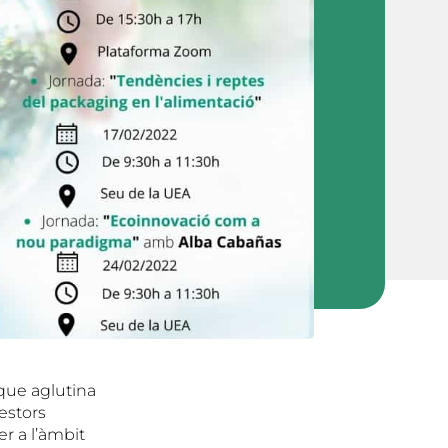
 que aglutina
estors
er a l’àmbit