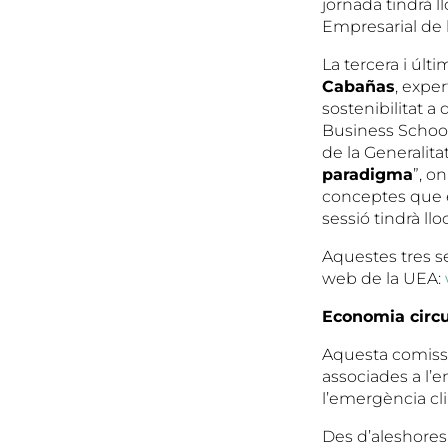
jornada tindrà ll
Empresarial de l
La tercera i últi
Cabañas
, expe
sostenibilitat a
Business School
de la Generalitat
paradigma
”, o
conceptes que e
sessió tindrà llo
Aquestes tres se
web de la UEA:
Economia circu
Aquesta comissi
associades a l’
l’emergència cli
Des d’aleshores,