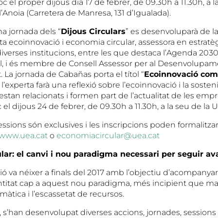
oc el proper dijous dia 17 de febrer, de 09.30h a 11.30h, a 
’Anoia (Carretera de Manresa, 131 d’Igualada).
ma jornada dels “
Dijous Circulars
” es desenvoluparà de 
rta ecoinnovació i economia circular, assessora en estratè
 diverses institucions, entre les que destaca l’Agenda 2030
, i és membre de Consell Assessor per al Desenvolupam
. La jornada de Cabañas porta el títol “
Ecoinnovació com
n l’experta farà una reflexió sobre l’ecoinnovació i la sosteni
stan relacionats i formen part de l’actualitat de les emp
c el dijous 24 de febrer, de 09.30h a 11.30h, a la seu de la 
ssions són exclusives i les inscripcions poden formalitzar
www.uea.cat
o
economiacircular@uea.cat
lar: el canvi i nou paradigma necessari per seguir a
ó va néixer a finals del 2017 amb l’objectiu d’acompanya
entitat cap a aquest nou paradigma, més incipient que ma
màtica i l’escassetat de recursos.
 s’han desenvolupat diverses accions, jornades, sessions 