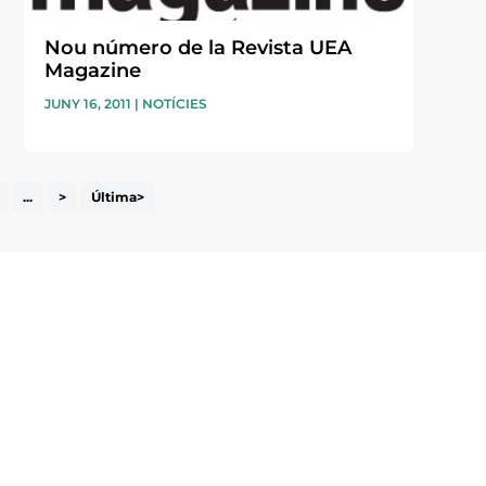
Nou número de la Revista UEA
Magazine
JUNY 16, 2011
|
NOTÍCIES
...
>
Última>
i accepto la poítica de privacitat
ENVIAR