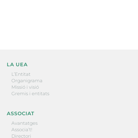
He llegit i accepto la poítica de privacitat
ENVIAR
LA UEA
L’Entitat
Organigrama
Missió i visió
Gremis i entitats
ASSOCIAT
Avantatges
Associa’t!
Directori