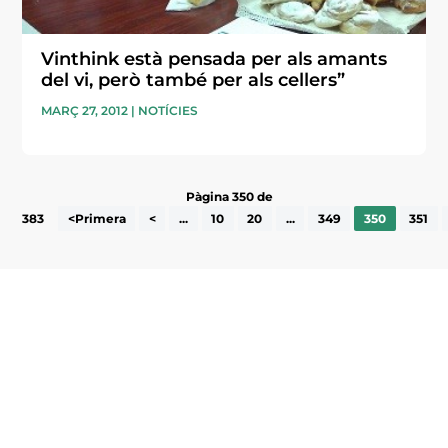
Vinthink està pensada per als amants
del vi, però també per als cellers”
MARÇ 27, 2012
|
NOTÍCIES
Pàgina 350 de
383
<Primera
<
...
10
20
...
349
350
351
Subscriu-te a la UEA Magazine, publicació
electrònica periòdica amb informació sobre
l’actualitat empresarial de la comarca.