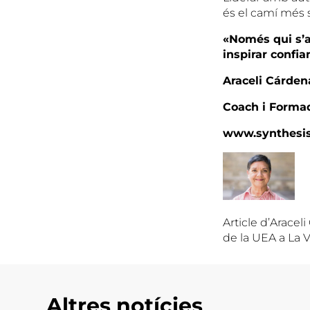
és el camí més s
«Només qui s’a
inspirar confia
Araceli Cárden
Coach i Forma
www.synthesis
Article d’Aracel
de la UEA a La V
Altres notícies