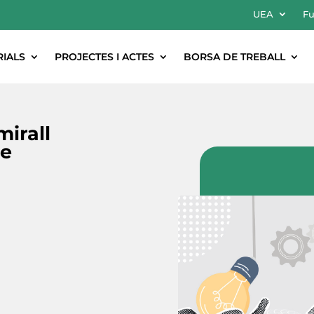
UEA
Fu
RIALS
PROJECTES I ACTES
BORSA DE TREBALL
irall
ge