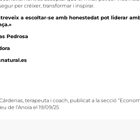
egur per créixer, transformar i inspirar.
treveix a escoltar-se amb honestedat pot liderar amb
nça.»
as Pedrosa
dora
natural.es
i Cárdenas, terapeuta i coach, publicat a la secció “Econo
eu de l’Anoia el 19/09/25