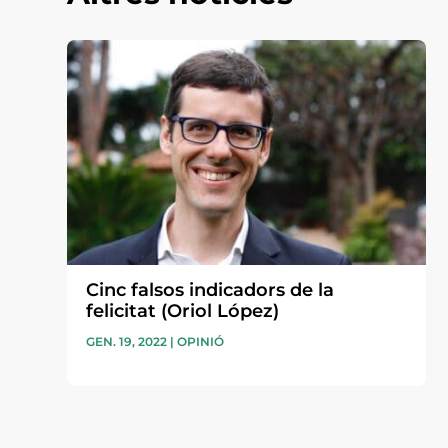
Cinc falsos indicadors de la
felicitat (Oriol López)
GEN. 19, 2022
|
OPINIÓ