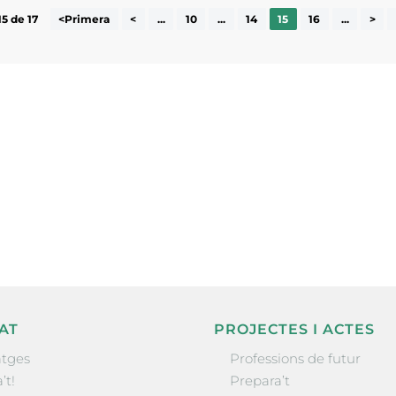
15 de 17
<Primera
<
...
10
...
14
15
16
...
>
ne, publicació
nformació sobre
la comarca.
He llegit 
AT
PROJECTES I ACTES
tges
Professions de futur
’t!
Prepara’t