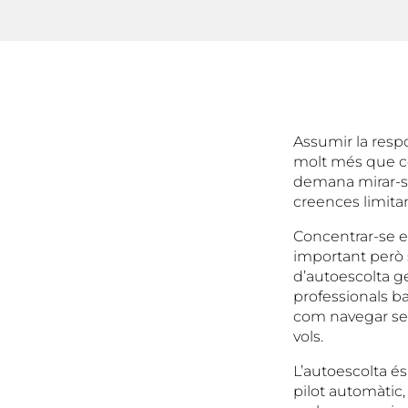
Assumir la respo
molt més que co
demana mirar-se
creences limita
Concentrar-se en
important però s
d’autoescolta ge
professionals b
com navegar sens
vols.
L’autoescolta é
pilot automàtic, 