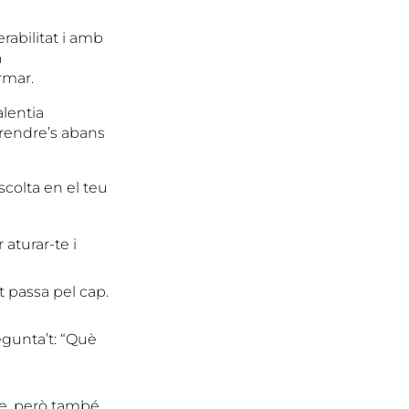
.
rabilitat i amb
a
rmar.
alentia
prendre’s abans
scolta en el teu
 aturar-te i
t passa pel cap.
egunta’t: “Què
de, però també