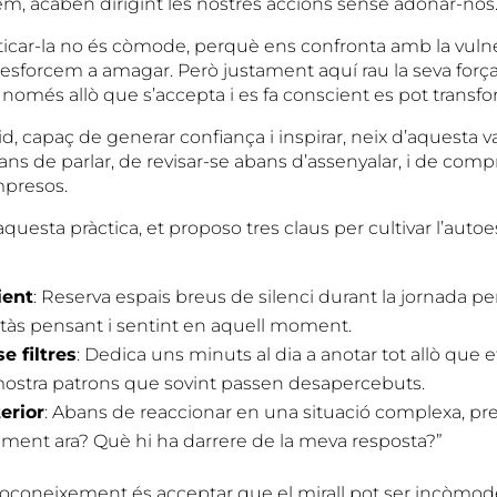
em, acaben dirigint les nostres accions sense adonar-nos
ticar-la no és còmode, perquè ens confronta amb la vulne
s esforcem a amagar. Però justament aquí rau la seva forç
només allò que s’accepta i es fa conscient es pot transfo
id, capaç de generar confiança i inspirar, neix d’aquesta v
ans de parlar, de revisar-se abans d’assenyalar, i de com
mpresos.
questa pràctica, et proposo tres claus per cultivar l’autoe
ient
: Reserva espais breus de silenci durant la jornada per
tàs pensant i sentint en aquell moment.
e filtres
: Dedica uns minuts al dia a anotar tot allò que e
 mostra patrons que sovint passen desapercebuts.
erior
: Abans de reaccionar en una situació complexa, pr
alment ara? Què hi ha darrere de la meva resposta?”
oconeixement és acceptar que el mirall pot ser incòmo