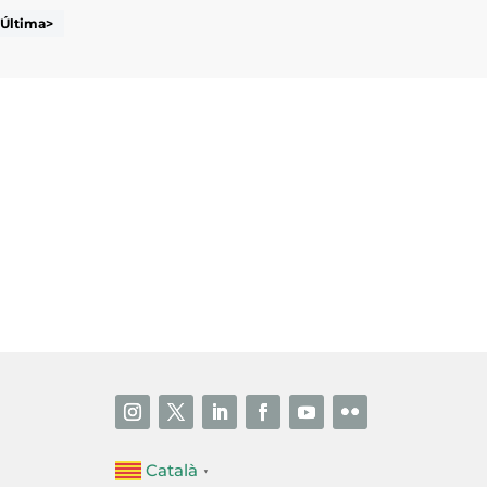
Última>
i accepto la poítica de privacitat
ENVIAR
Català
▼