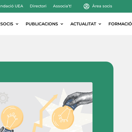
ndació UEA
Directori
Associa’t!
Àrea socis
SOCIS
PUBLICACIONS
ACTUALITAT
FORMACIÓ