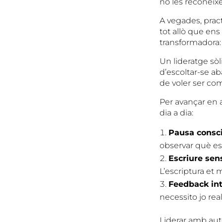
no les reconeix
A vegades, prac
tot allò que en
transformadora: 
Un lideratge sòl
d’escoltar-se ab
de voler ser co
Per avançar en a
dia a dia:
Pausa consc
observar què es
Escriure sens
L’escriptura et
Feedback int
necessito jo re
Liderar amb aut