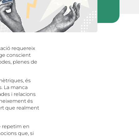
zació requereix
tge conscient
odes, plenes de
mètriques, és
os. La manca
des i relacions
oneixement és
port que realment
e repetim en
mocions que, si