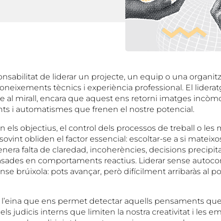
nsabilitat de liderar un projecte, un equip o una organit
neixements tècnics i experiència professional. El lidera
 al mirall, encara que aquest ens retorni imatges incòm
nts i automatismes que frenen el nostre potencial.
 els objectius, el control dels processos de treball o les 
ovint obliden el factor essencial: escoltar-se a si mateix
nera falta de claredad, incoherències, decisions precipita
asades en comportaments reactius. Liderar sense autoc
e brúixola: pots avançar, però difícilment arribaràs al 
s l’eina que ens permet detectar aquells pensaments qu
els judicis interns que limiten la nostra creativitat i les e