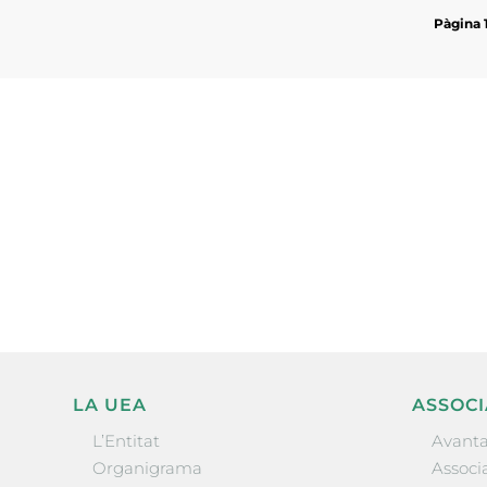
Pàgina 
Subscriu-te a la UEA Magazi
electrònica periòdica amb i
l’actualitat empresarial de 
LA UEA
ASSOCI
L’Entitat
Avanta
Organigrama
Associa