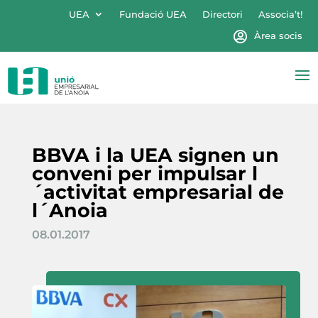
UEA
Fundació UEA
Directori
Associa’t!
Àrea socis
BBVA i la UEA signen un
conveni per impulsar l
´activitat empresarial de
l´Anoia
08.01.2017