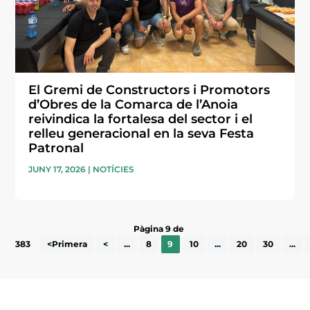
El Gremi de Constructors i Promotors
d’Obres de la Comarca de l’Anoia
reivindica la fortalesa del sector i el
relleu generacional en la seva Festa
Patronal
JUNY 17, 2026
|
NOTÍCIES
Pàgina 9 de
383
<Primera
<
...
8
9
10
...
20
30
...