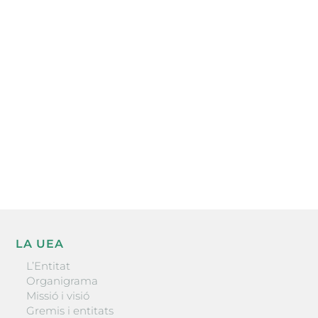
Subscriu-te a la UEA Magazine, publicació
electrònica periòdica amb informació sobre
l’actualitat empresarial de la comarca.
He llegit i accepto la poítica de privacitat
ENVIAR
LA UEA
L’Entitat
Organigrama
Missió i visió
Gremis i entitats