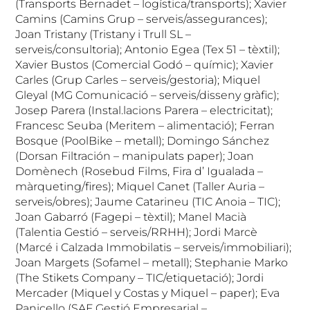
(Transports Bernadet – logística/transports); Xavier
Camins (Camins Grup – serveis/assegurances);
Joan Tristany (Tristany i Trull SL –
serveis/consultoria); Antonio Egea (Tex 51 – tèxtil);
Xavier Bustos (Comercial Godó – químic); Xavier
Carles (Grup Carles – serveis/gestoria); Miquel
Gleyal (MG Comunicació – serveis/disseny gràfic);
Josep Parera (Instal.lacions Parera – electricitat);
Francesc Seuba (Meritem – alimentació); Ferran
Bosque (PoolBike – metall); Domingo Sánchez
(Dorsan Filtración – manipulats paper); Joan
Domènech (Rosebud Films, Fira d’ Igualada –
màrqueting/fires); Miquel Canet (Taller Auria –
serveis/obres); Jaume Catarineu (TIC Anoia – TIC);
Joan Gabarró (Fagepi – tèxtil); Manel Macià
(Talentia Gestió – serveis/RRHH); Jordi Marcè
(Marcé i Calzada Immobilatis – serveis/immobiliari);
Joan Margets (Sofamel – metall); Stephanie Marko
(The Stikets Company – TIC/etiquetació); Jordi
Mercader (Miquel y Costas y Miquel – paper); Eva
Panicello (SAF Gestió Empresarial –