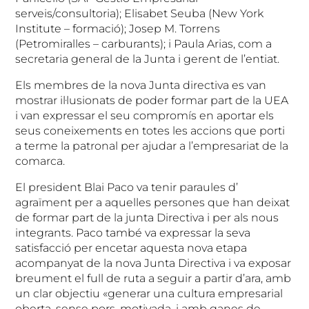
serveis/consultoria); Elisabet Seuba (New York
Institute – formació); Josep M. Torrens
(Petromiralles – carburants); i Paula Arias, com a
secretaria general de la Junta i gerent de l’entiat.
Els membres de la nova Junta directiva es van
mostrar il·lusionats de poder formar part de la UEA
i van expressar el seu compromís en aportar els
seus coneixements en totes les accions que porti
a terme la patronal per ajudar a l’empresariat de la
comarca.
El president Blai Paco va tenir paraules d’
agraïment per a aquelles persones que han deixat
de formar part de la junta Directiva i per als nous
integrants. Paco també va expressar la seva
satisfacció per encetar aquesta nova etapa
acompanyat de la nova Junta Directiva i va exposar
breument el full de ruta a seguir a partir d’ara, amb
un clar objectiu «generar una cultura empresarial
oberta, sense pors, motivada, i amb ganes de