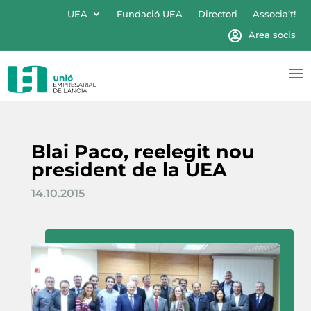
UEA
Fundació UEA
Directori
Associa’t!
Àrea socis
Blai Paco, reelegit nou
president de la UEA
14.10.2015