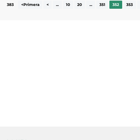
383
<Primera
<
...
10
20
...
351
352
353
Subscriu-te a la UEA Magazine, publicació
electrònica periòdica amb informació sobre
l’actualitat empresarial de la comarca.
He llegit i accepto la poítica de privacitat
ENVIAR