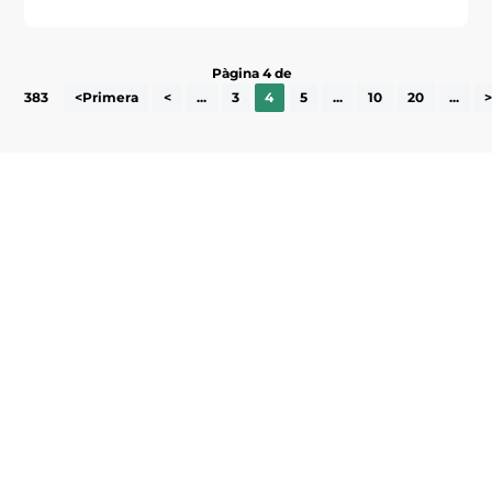
Pàgina 4 de
383
<Primera
<
...
3
4
5
...
10
20
...
Subscriu-te a la UEA Magazine, publicació
electrònica periòdica amb informació sobre
l’actualitat empresarial de la comarca.
He llegit i accepto la poítica de privacitat
ENVIAR