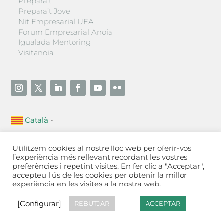
Prepara’t
Prepara’t Jove
Nit Empresarial UEA
Forum Empresarial Anoia
Igualada Mentoring
Visitanoia
Català
▼
Unió Empresarial de l’Anoia (UEA)
Utilitzem cookies al nostre lloc web per oferir-vos
Ctra. de Manresa, 131, 08700 – Igualada
(Barcelona)
l’experiència més rellevant recordant les vostres
Tel 93 805 22 92
preferències i repetint visites. En fer clic a "Acceptar",
accepteu l'ús de les cookies per obtenir la millor
experiència en les visites a la nostra web.
Contactar
·
Avís legal
·
Política de privacitat
·
Política
de cookies
[Configurar]
[Configurar]
REBUTJAR
ACCEPTAR
Fet a Igualada per Aladetres