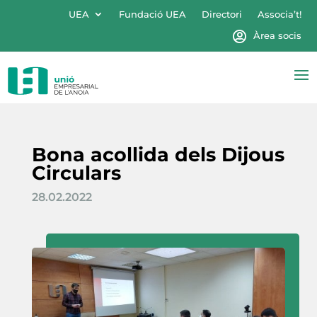
UEA
Fundació UEA
Directori
Associa’t!
Àrea socis
Bona acollida dels Dijous
Circulars
28.02.2022