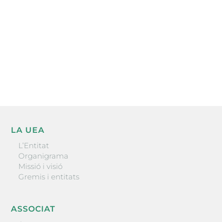
He llegit i accepto la poítica de privacitat
ENVIAR
LA UEA
L’Entitat
Organigrama
Missió i visió
Gremis i entitats
ASSOCIAT