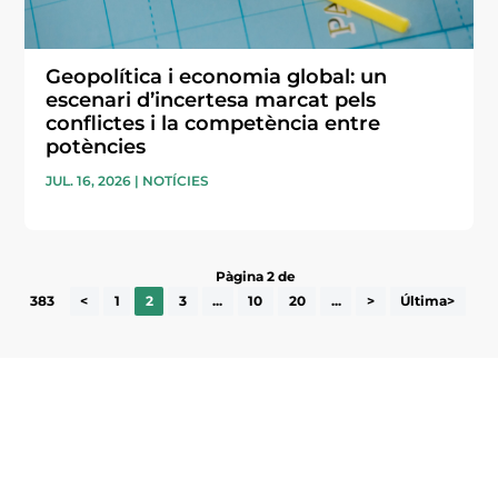
Geopolítica i economia global: un
escenari d’incertesa marcat pels
conflictes i la competència entre
potències
JUL. 16, 2026
|
NOTÍCIES
Pàgina 2 de
383
<
1
2
3
...
10
20
...
>
Última>
Subscriu-te a la UEA Magazine, publicació
electrònica periòdica amb informació sobre
l’actualitat empresarial de la comarca.