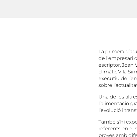
La primera d’aq
de l’empresari d
escriptor, Joan 
climàtic.Vila Si
executiu de l’em
sobre l’actualita
Una de les altr
l’alimentació gr
l’evolució i tran
També s’hi expo
referents en el 
proves amb dife