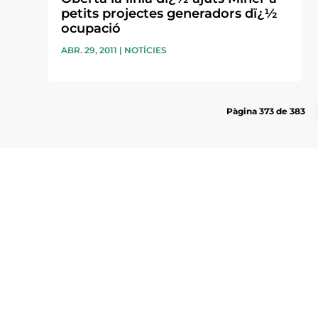
petits projectes generadors dï¿½
ocupació
ABR. 29, 2011
|
NOTÍCIES
Pàgina 373 de 383
Subscriu-te a la UEA Magazi
electrònica periòdica amb i
l’actualitat empresarial de 