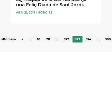
una Feliç Diada de Sant Jordi.
ABR. 21, 2011
|
NOTÍCIES
<Primera
<
...
10
20
...
372
373
374
...
380
ne, publicació
nformació sobre
la comarca.
He llegit 