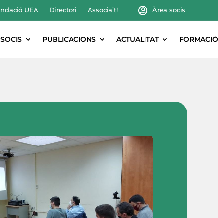
ndació UEA
Directori
Associa’t!
Àrea socis
SOCIS
PUBLICACIONS
ACTUALITAT
FORMACIÓ