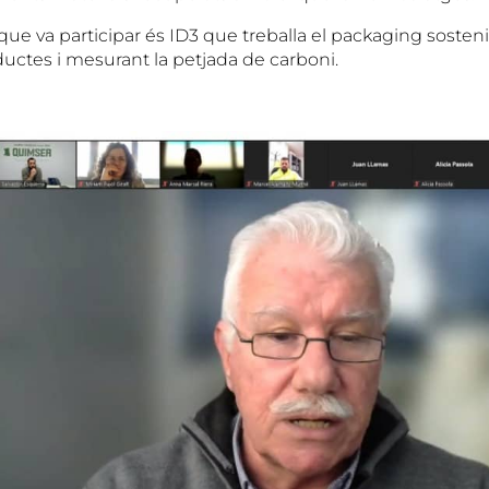
que va participar és ID3 que treballa el packaging sosten
ductes i mesurant la petjada de carboni.