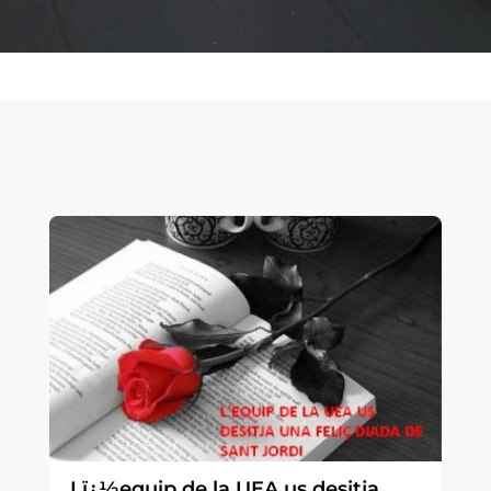
Lï¿½equip de la UEA us desitja