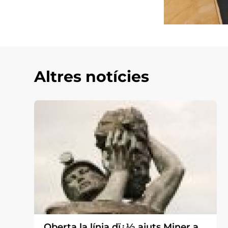
Altres notícies
Oberta la línia dï¿½ ajuts Miner a