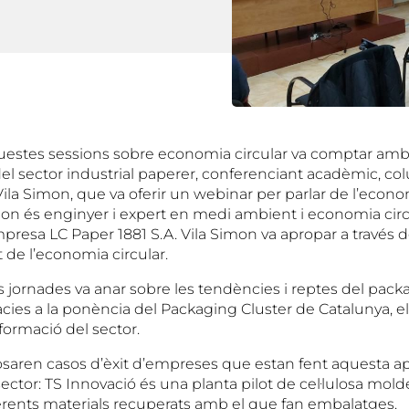
uestes sessions sobre economia circular va comptar amb 
el sector industrial paperer, conferenciant acadèmic, col
Vila Simon, que va oferir un webinar per parlar de l’econo
mon és enginyer i expert en medi ambient i economia circu
presa LC Paper 1881 S.A. Vila Simon va apropar a través d
t de l’economia circular.
es jornades va anar sobre les tendències i reptes del pac
àcies a la ponència del Packaging Cluster de Catalunya, e
sformació del sector.
saren casos d’èxit d’empreses que estan fent aquesta ap
sector: TS Innovació és una planta pilot de cel·lulosa mol
rents materials recuperats amb el que fan embalatges.