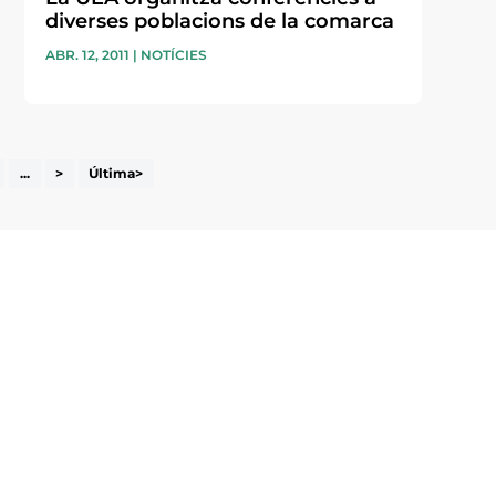
diverses poblacions de la comarca
ABR. 12, 2011
|
NOTÍCIES
...
>
Última>
i accepto la poítica de privacitat
ENVIAR