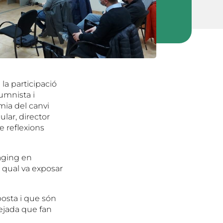
la participació
umnista i
mia del canvi
lar, director
e reflexions
kaging en
l qual va exposar
osta i que són
dejada que fan