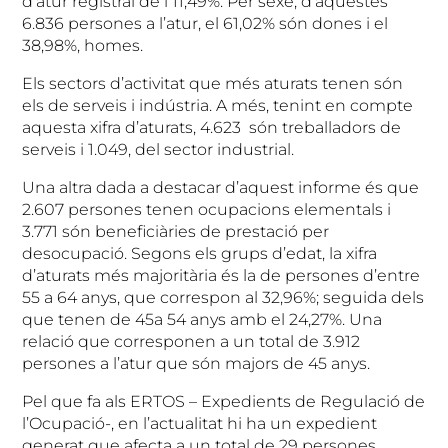
d’atur registral de l’11,49%. Per sexe, d’aquestes
6.836 persones a l’atur, el 61,02% són dones i el
38,98%, homes.
Els sectors d’activitat que més aturats tenen són
els de serveis i indústria. A més, tenint en compte
aquesta xifra d’aturats, 4.623 són treballadors de
serveis i 1.049, del sector industrial.
Una altra dada a destacar d’aquest informe és que
2.607 persones tenen ocupacions elementals i
3.771 són beneficiàries de prestació per
desocupació. Segons els grups d’edat, la xifra
d’aturats més majoritària és la de persones d’entre
55 a 64 anys, que correspon al 32,96%; seguida dels
que tenen de 45a 54 anys amb el 24,27%. Una
relació que corresponen a un total de 3.912
persones a l’atur que són majors de 45 anys.
Pel que fa als ERTOS – Expedients de Regulació de
l’Ocupació-, en l’actualitat hi ha un expedient
generat que afecta a un total de 29 persones