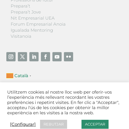
Prepara’t
Prepara’t Jove
Nit Empresarial UEA
Forum Empresarial Anoia
Igualada Mentoring
Visitanoia
Català
▼
Unió Empresarial de l’Anoia (UEA)
Utilitzem cookies al nostre lloc web per oferir-vos
Ctra. de Manresa, 131, 08700 – Igualada
(Barcelona)
l’experiència més rellevant recordant les vostres
Tel 93 805 22 92
preferències i repetint visites. En fer clic a "Acceptar",
accepteu l'ús de les cookies per obtenir la millor
experiència en les visites a la nostra web.
Contactar
·
Avís legal
·
Política de privacitat
·
Política
de cookies
[Configurar]
[Configurar]
REBUTJAR
ACCEPTAR
Fet a Igualada per Aladetres