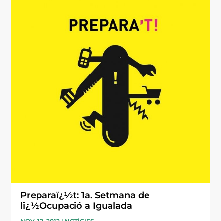
Preparaï¿½t: 1a. Setmana de
lï¿½Ocupació a Igualada
NOV. 12, 2012
|
NOTÍCIES