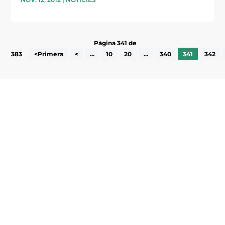
Pàgina 341 de
383
<Primera
<
...
10
20
...
340
341
342
Subscriu-te a la UEA Magazine, publicació
electrònica periòdica amb informació sobre
l’actualitat empresarial de la comarca.
He llegit i accepto la poítica de privacitat
ENVIAR