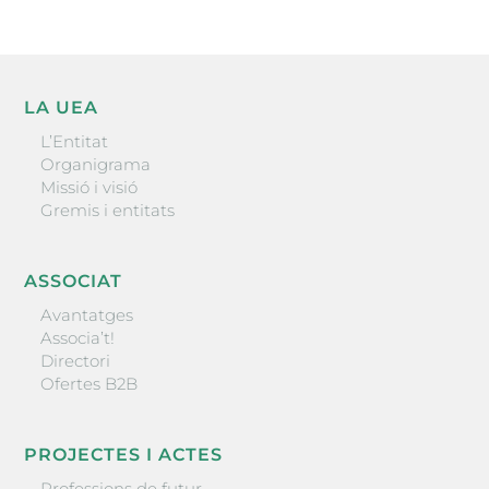
LA UEA
L’Entitat
Organigrama
Missió i visió
Gremis i entitats
ASSOCIAT
Avantatges
Associa’t!
Directori
Ofertes B2B
PROJECTES I ACTES
Professions de futur