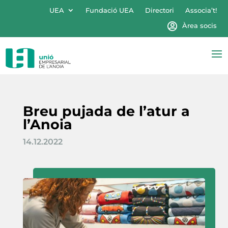
UEA
Fundació UEA
Directori
Associa’t!
Àrea socis
Breu pujada de l’atur a
l’Anoia
14.12.2022