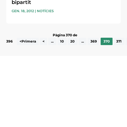
bipartit
GEN. 18, 2012
|
NOTÍCIES
Pàgina 370 de
396
<Primera
<
...
10
20
...
369
370
371
Subscriu-te a la UEA Magazine, publicació
electrònica periòdica amb informació sobre
l’actualitat empresarial de la comarca.
He llegit i accepto la poítica de privacitat