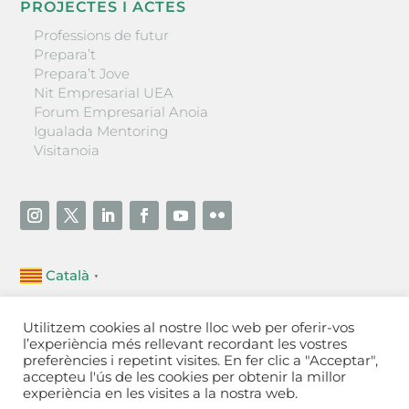
PROJECTES I ACTES
Professions de futur
Prepara’t
Prepara’t Jove
Nit Empresarial UEA
Forum Empresarial Anoia
Igualada Mentoring
Visitanoia
Català
▼
Unió Empresarial de l’Anoia (UEA)
Utilitzem cookies al nostre lloc web per oferir-vos
Ctra. de Manresa, 131, 08700 – Igualada
(Barcelona)
l’experiència més rellevant recordant les vostres
Tel 93 805 22 92
preferències i repetint visites. En fer clic a "Acceptar",
accepteu l'ús de les cookies per obtenir la millor
experiència en les visites a la nostra web.
Contactar
·
Avís legal
·
Política de privacitat
·
Política