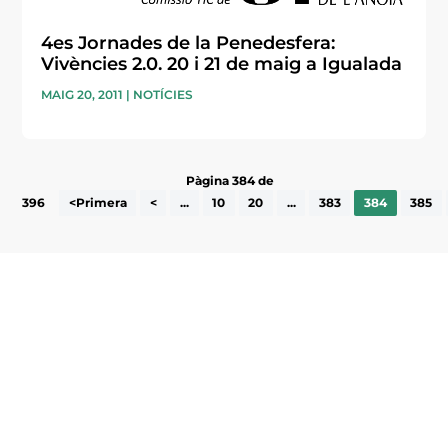
4es Jornades de la Penedesfera:
Vivències 2.0. 20 i 21 de maig a Igualada
MAIG 20, 2011
|
NOTÍCIES
Pàgina 384 de
396
<Primera
<
...
10
20
...
383
384
385
Subscriu-te a la UEA Magazine, publicació
electrònica periòdica amb informació sobre
l’actualitat empresarial de la comarca.