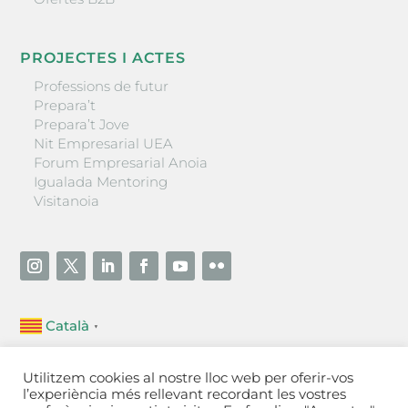
PROJECTES I ACTES
Professions de futur
Prepara’t
Prepara’t Jove
Nit Empresarial UEA
Forum Empresarial Anoia
Igualada Mentoring
Visitanoia
Català
▼
Unió Empresarial de l’Anoia (UEA)
Utilitzem cookies al nostre lloc web per oferir-vos
Ctra. de Manresa, 131, 08700 – Igualada
(Barcelona)
l’experiència més rellevant recordant les vostres
Tel 93 805 22 92