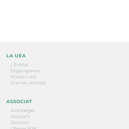
He llegit i accepto la poítica de privacitat
ENVIAR
LA UEA
L’Entitat
Organigrama
Missió i visió
Gremis i entitats
ASSOCIAT
Avantatges
Associa’t!
Directori
Ofertes B2B