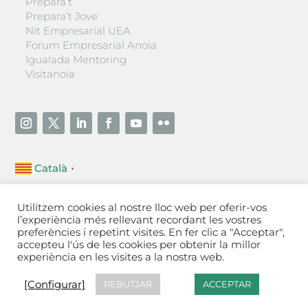
Prepara’t
Prepara’t Jove
Nit Empresarial UEA
Forum Empresarial Anoia
Igualada Mentoring
Visitanoia
Català
▼
Unió Empresarial de l’Anoia (UEA)
Utilitzem cookies al nostre lloc web per oferir-vos
Ctra. de Manresa, 131, 08700 – Igualada
(Barcelona)
l’experiència més rellevant recordant les vostres
Tel 93 805 22 92
preferències i repetint visites. En fer clic a "Acceptar",
accepteu l'ús de les cookies per obtenir la millor
experiència en les visites a la nostra web.
Contactar
·
Avís legal
·
Política de privacitat
·
Política
de cookies
[Configurar]
[Configurar]
REBUTJAR
ACCEPTAR
Fet a Igualada per Aladetres