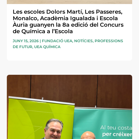
Les escoles Dolors Martí, Les Passeres,
Monalco, Acadèmia Igualada i Escola
Àuria guanyen la 8a edició del Concurs
de Química a l’Escola
JUNY 15, 2026
|
FUNDACIÓ UEA
,
NOTÍCIES
,
PROFESSIONS
DE FUTUR
,
UEA QUÍMICA