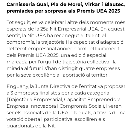
Carnisseria Gual, Pla de Morei, Virkar i Blautec,
premiades per sorpresa als Premis UEA 2025
Tot seguit, es va celebrar l’altre dels moments més
esperats de la 25a Nit Empresarial UEA. En aquest
sentit, la Nit UEA ha reconegut el talent, el
compromís, la trajectòria i la capacitat d’adaptació
del teixit empresarial anoienc amb el lliurament
dels Premis UEA 2025, una edició especial
marcada per l’orgull de trajectòria col·lectiva i la
mirada al futur i s’han distingit quatre empreses
per la seva excel·lència i aportació al territori.
Enguany, la Junta Directiva de l’entitat va proposar
a 3 empreses finalistes per a cada categoria
(Trajectòria Empresarial, Capacitat Emprenedora,
Empresa Innovadora i Compromís Social), i varen
ser els associats de la UEA, els quals, a través d’una
votació oberta i participativa, escolliren els
guardonats de la Nit.