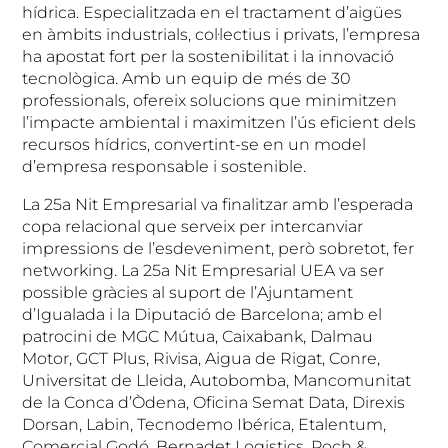
hídrica. Especialitzada en el tractament d’aigües
en àmbits industrials, col·lectius i privats, l’empresa
ha apostat fort per la sostenibilitat i la innovació
tecnològica. Amb un equip de més de 30
professionals, ofereix solucions que minimitzen
l’impacte ambiental i maximitzen l’ús eficient dels
recursos hídrics, convertint-se en un model
d’empresa responsable i sostenible.
La 25a Nit Empresarial va finalitzar amb l’esperada
copa relacional que serveix per intercanviar
impressions de l’esdeveniment, però sobretot, fer
networking. La 25a Nit Empresarial UEA va ser
possible gràcies al suport de l’Ajuntament
d’Igualada i la Diputació de Barcelona; amb el
patrocini de MGC Mútua, Caixabank, Dalmau
Motor, GCT Plus, Rivisa, Aigua de Rigat, Conre,
Universitat de Lleida, Autobomba, Mancomunitat
de la Conca d’Òdena, Oficina Semat Data, Direxis
Dorsan, Labin, Tecnodemo Ibérica, Etalentum,
Comercial Godó, Bernadet Logistics, Poch &