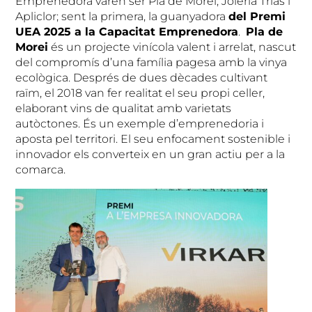
Emprenedora varen ser Pla de Morei, Joieria Trias i
Apliclor; sent la primera, la guanyadora
del Premi
UEA 2025 a la Capacitat Emprenedora
.
Pla de
Morei
és un projecte vinícola valent i arrelat, nascut
del compromís d’una família pagesa amb la vinya
ecològica. Després de dues dècades cultivant
raïm, el 2018 van fer realitat el seu propi celler,
elaborant vins de qualitat amb varietats
autòctones. És un exemple d’emprenedoria i
aposta pel territori. El seu enfocament sostenible i
innovador els converteix en un gran actiu per a la
comarca.