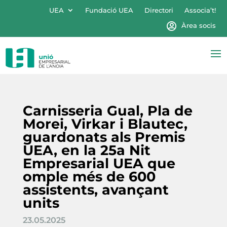
UEA
Fundació UEA
Directori
Associa’t!
Àrea socis
Carnisseria Gual, Pla de
Morei, Virkar i Blautec,
guardonats als Premis
UEA, en la 25a Nit
Empresarial UEA que
omple més de 600
assistents, avançant
units
23.05.2025