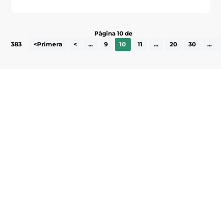
Pàgina 10 de
383
<Primera
<
...
9
10
11
...
20
30
...
Subscriu-te a la UEA Magazine, publicació
electrònica periòdica amb informació sobre
l’actualitat empresarial de la comarca.
He llegit i accepto la poítica de privacitat
ENVIAR