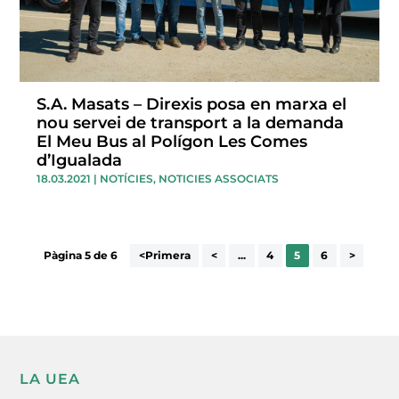
S.A. Masats – Direxis posa en marxa el
nou servei de transport a la demanda
El Meu Bus al Polígon Les Comes
d’Igualada
18.03.2021
|
NOTÍCIES
,
NOTICIES ASSOCIATS
Pàgina 5 de 6
<Primera
<
...
4
5
6
>
LA UEA