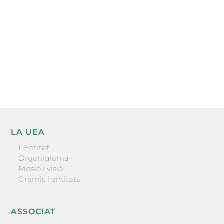
He llegit i accepto la poítica de privacitat
ENVIAR
LA UEA
L’Entitat
Organigrama
Missió i visió
Gremis i entitats
ASSOCIAT