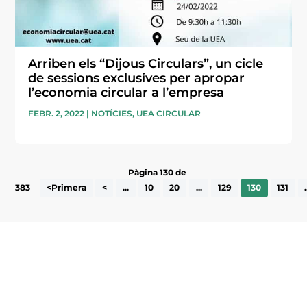
Arriben els “Dijous Circulars”, un cicle
de sessions exclusives per apropar
l’economia circular a l’empresa
FEBR. 2, 2022
|
NOTÍCIES
,
UEA CIRCULAR
Pàgina 130 de
383
<Primera
<
...
10
20
...
129
130
131
.
Subscriu-te a la UEA Magazine, publicació
electrònica periòdica amb informació sobre
l’actualitat empresarial de la comarca.