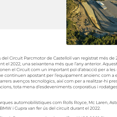
ns del Circuit Parcmotor de Castellolí van registrat més de 
nt el 2022, una seixantena més que l’any anterior. Aquest
cionen el Circuit com un important pol d’atracció per a l
e continuen apostant per l’equipament anoienc com a e
arrers avenços tecnològics, així com per a realitzar-hi pr
cions, tota mena d’esdeveniments corporatius i rodatges
arques automobilístiques com Rolls Royce, Mc Laren, Ast
BMW i Cupra van fer ús del circuit durant el 2022.