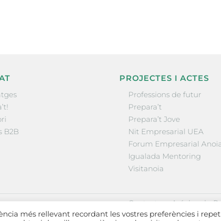
AT
PROJECTES I ACTES
tges
Professions de futur
’t!
Prepara’t
ri
Prepara’t Jove
s B2B
Nit Empresarial UEA
Forum Empresarial Anoi
Igualada Mentoring
Visitanoia
·
·
Contactar
Avís legal
Po
iència més rellevant recordant les vostres preferències i repet