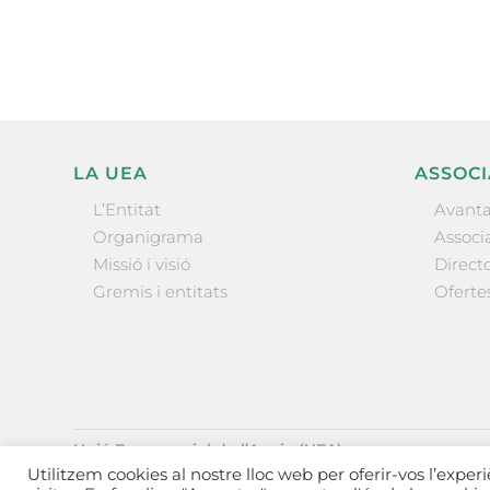
LA UEA
ASSOCI
L’Entitat
Avanta
Organigrama
Associa
Missió i visió
Directo
Gremis i entitats
Oferte
Unió Empresarial de l’Anoia (UEA)
Ctra. de Manresa, 131, 08700 – Igualada
(Barcelona)
Utilitzem cookies al nostre lloc web per oferir-vos l’exper
Tel 93 805 22 92