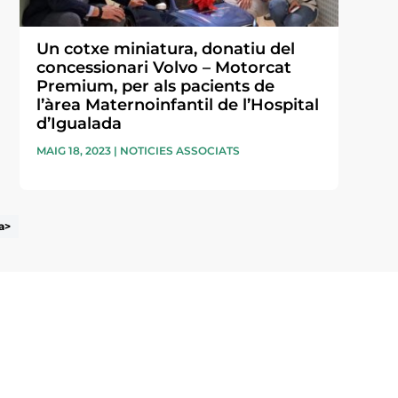
Un cotxe miniatura, donatiu del
concessionari Volvo – Motorcat
Premium, per als pacients de
l’àrea Maternoinfantil de l’Hospital
d’Igualada
MAIG 18, 2023
|
NOTICIES ASSOCIATS
a>
i accepto la poítica de privacitat