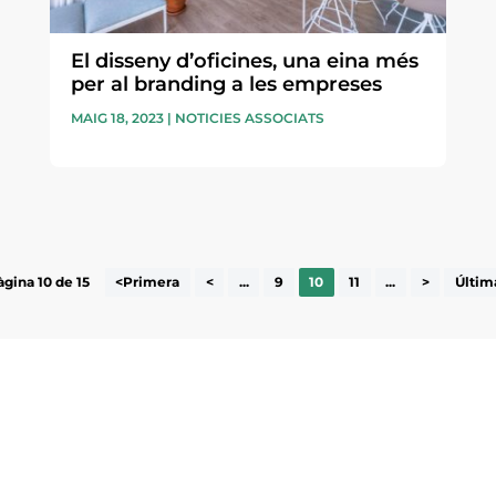
El disseny d’oficines, una eina més
per al branding a les empreses
MAIG 18, 2023
|
NOTICIES ASSOCIATS
àgina 10 de 15
<Primera
<
...
9
10
11
...
>
Últim
ne, publicació
nformació sobre
la comarca.
He llegit 