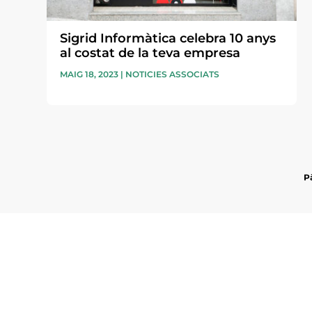
Sigrid Informàtica celebra 10 anys
al costat de la teva empresa
MAIG 18, 2023
|
NOTICIES ASSOCIATS
P
Subscriu-te a la UEA Magazi
electrònica periòdica amb i
l’actualitat empresarial de 