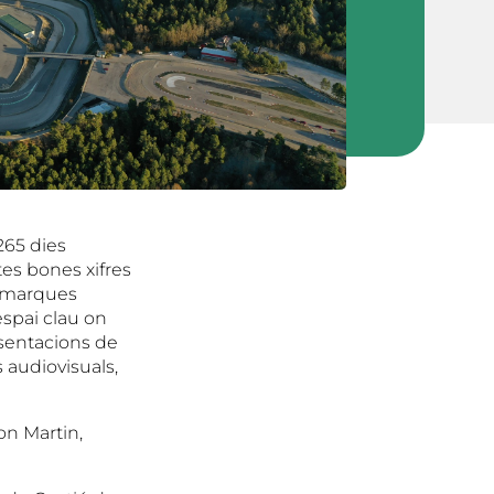
265 dies
es bones xifres
es marques
spai clau on
esentacions de
 audiovisuals,
on Martin,