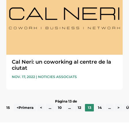
Cal Neri: un coworking al centre de la
ciutat
NOV. 17, 2022
|
NOTICIES ASSOCIATS
Pàgina 13 de
15
<Primera
<
...
10
...
12
13
14
...
>
Ú