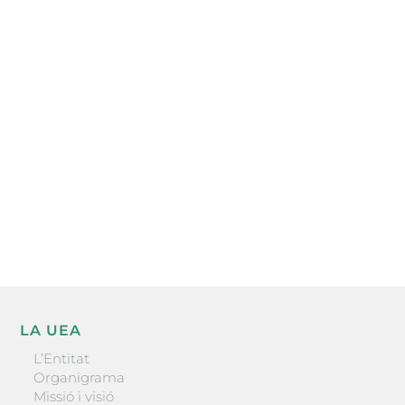
Subscriu-te a la UEA Magazine, publicació
electrònica periòdica amb informació sobre
l’actualitat empresarial de la comarca.
He llegit i accepto la poítica de privacitat
ENVIAR
LA UEA
L’Entitat
Organigrama
Missió i visió