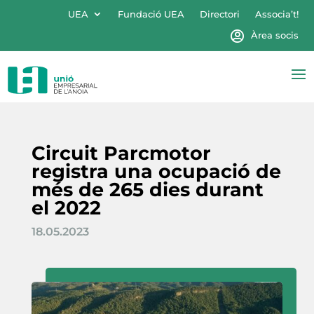
UEA
Fundació UEA
Directori
Associa’t!
Àrea socis
Circuit Parcmotor
registra una ocupació de
més de 265 dies durant
el 2022
18.05.2023