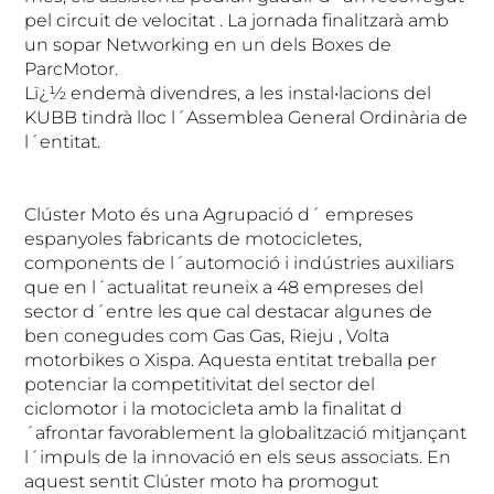
pel circuit de velocitat . La jornada finalitzarà amb
un sopar Networking en un dels Boxes de
ParcMotor.
Lï¿½ endemà divendres, a les instal•lacions del
KUBB tindrà lloc l´Assemblea General Ordinària de
l´entitat.
Clúster Moto és una Agrupació d´ empreses
espanyoles fabricants de motocicletes,
components de l´automoció i indústries auxiliars
que en l´actualitat reuneix a 48 empreses del
sector d´entre les que cal destacar algunes de
ben conegudes com Gas Gas, Rieju , Volta
motorbikes o Xispa. Aquesta entitat treballa per
potenciar la competitivitat del sector del
ciclomotor i la motocicleta amb la finalitat d
´afrontar favorablement la globalització mitjançant
l´impuls de la innovació en els seus associats. En
aquest sentit Clúster moto ha promogut