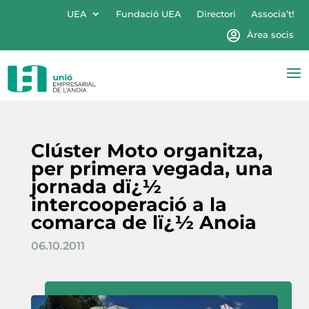
UEA
Fundació UEA
Directori
Associa’t!
Àrea socis
Clúster Moto organitza,
per primera vegada, una
jornada dï¿½
intercooperació a la
comarca de lï¿½ Anoia
06.10.2011