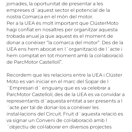
jornades, la oportunitat de presentar a les
empreses d´aquest sector el potencial de la
nostra Comarca en el món del motor.
Per a la UEA és molt important que ClústerMoto
hagi confiat en nosaltres per organitzar aquesta
trobada anual ja que aquest és el moment de
donar a conèixer “la comarca del motor”. Des de la
UEA ens hem abocat en l´organització de l´acte i
hem comptat en tot moment amb la col•laboració
de ParcMotor Castellolí”.
Recordem que les relacions entre la UEA i Clúster
Moto es van iniciar en el marc del Sopar de l
´Empresari d´ enguany que es va celebrar a
ParcMotor Castellolí, des de la UEA es va convidar a
representants d´aquesta entitat a ser presents a l
´acte per tal de donar-los a conèixer les
instal•lacions del Circuit. Fruit d´aquesta relació es
va signar un Conveni de col•laboració amb l
´objectiu de col•laborar en diversos projectes