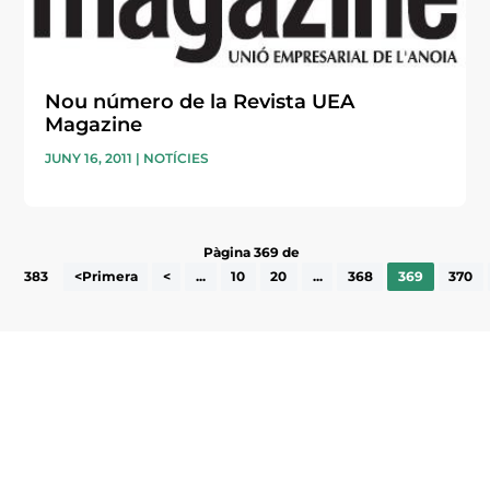
Nou número de la Revista UEA
Magazine
JUNY 16, 2011
|
NOTÍCIES
Pàgina 369 de
383
<Primera
<
...
10
20
...
368
369
370
Subscriu-te a la UEA Magazine, publicació
electrònica periòdica amb informació sobre
l’actualitat empresarial de la comarca.