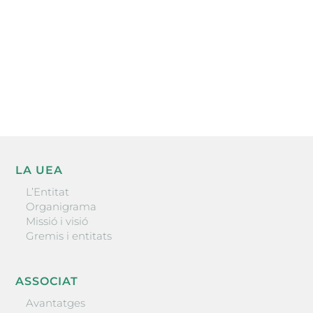
He llegit i accepto la poítica de privacitat
ENVIAR
LA UEA
L’Entitat
Organigrama
Missió i visió
Gremis i entitats
ASSOCIAT
Avantatges