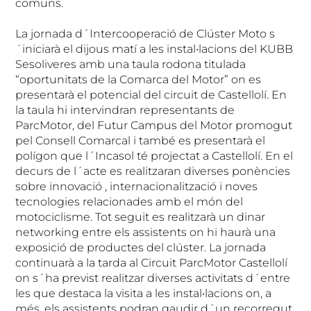
comuns.
La jornada d´Intercooperació de Clúster Moto s
´iniciarà el dijous matí a les instal•lacions del KUBB
Sesoliveres amb una taula rodona titulada
“oportunitats de la Comarca del Motor” on es
presentarà el potencial del circuit de Castellolí. En
la taula hi intervindran representants de
ParcMotor, del Futur Campus del Motor promogut
pel Consell Comarcal i també es presentarà el
polígon que l´Incasol té projectat a Castellolí. En el
decurs de l´acte es realitzaran diverses ponències
sobre innovació , internacionalització i noves
tecnologies relacionades amb el món del
motociclisme. Tot seguit es realitzarà un dinar
networking entre els assistents on hi haurà una
exposició de productes del clúster. La jornada
continuarà a la tarda al Circuit ParcMotor Castellolí
on s´ha previst realitzar diverses activitats d´entre
les que destaca la visita a les instal•lacions on, a
més, els assistents podran gaudir d´un recorregut