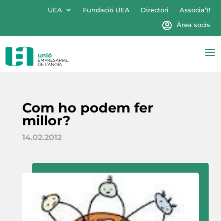
UEA
Fundació UEA
Directori
Associa’t!
Àrea socis
Com ho podem fer
millor?
14.02.2012