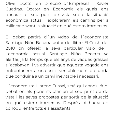
Olivé, Doctor en Direcció d´Empreses i Xavier
Cuadras, Doctor en Economia els quals ens
donaran el seu punt de vista sobre la situació
econòmica actual i explorarem els camins per a
millorar davant la situació en què estem immersos.
El debat partirà d´un vídeo de l´economista
Santiago Niño Becerra autor del llibre El Crash del
2010 on ofereix la seva particular visió de l
´economia actual, Santiago Niño Becerra va
alertar, ja fa temps que els anys de vaques grasses
s´acabaven, i va advertir que aquesta vegada ens
enfrontaríem a una crisis veritablement profunda
que conduiria a un canvi inevitable i necessari.
L´economista Llorenç Tussal, serà qui conduirà el
debat on els ponents oferiran el seu punt de de
vista i les seves propostes per sortir de la situació
en què estem immersos. Després hi haurà un
col.loqui entre tots els assistents.