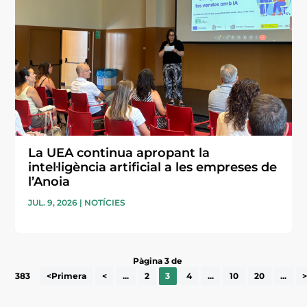
La UEA continua apropant la
intel·ligència artificial a les empreses de
l’Anoia
JUL. 9, 2026
|
NOTÍCIES
Pàgina 3 de
383
<Primera
<
...
2
3
4
...
10
20
...