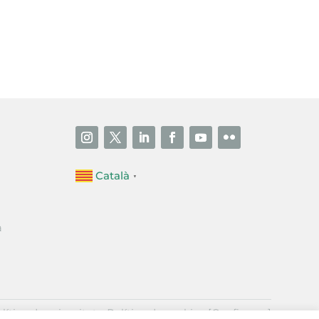
i accepto la poítica de privacitat
ENVIAR
Català
▼
a
·
lítica de privacitat
Política de cookies
[Configurar]