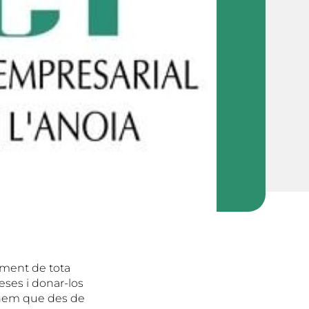
ament de tota
eses i donar-los
anem que des de