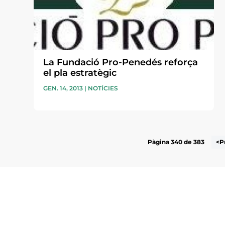
La Fundació Pro-Penedés reforça
el pla estratègic
GEN. 14, 2013
|
NOTÍCIES
Pàgina 340 de 383
<P
Subscriu-te a la UEA Magazi
electrònica periòdica amb i