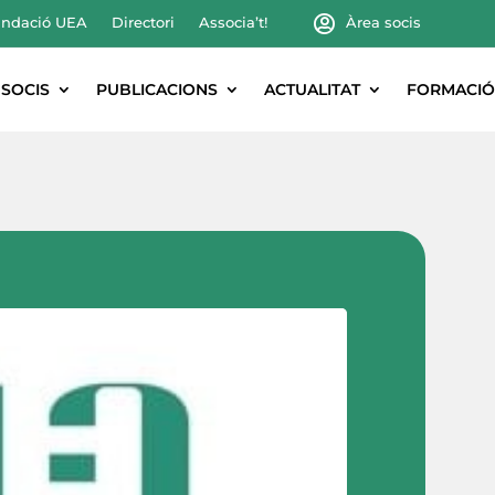
ndació UEA
Directori
Associa’t!
Àrea socis
SOCIS
PUBLICACIONS
ACTUALITAT
FORMACIÓ