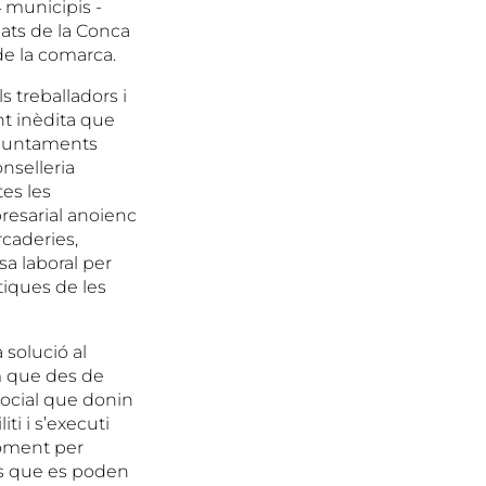
4 municipis -
ats de la Conca
de la comarca.
 treballadors i
nt inèdita que
Ajuntaments
nselleria
tes les
resarial anoienc
caderies,
sa laboral per
tiques de les
 solució al
m que des de
social que donin
ti i s’executi
moment per
es que es poden