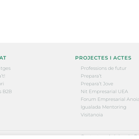
la comarca.
He llegit 
AT
PROJECTES I ACTES
tges
Professions de futur
’t!
Prepara’t
ri
Prepara’t Jove
s B2B
Nit Empresarial UEA
Forum Empresarial Anoi
Igualada Mentoring
Visitanoia
·
·
Contactar
Avís legal
Po