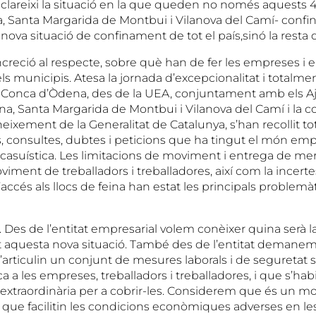
’aclareixi la situació en la que queden no només aquests 
, Santa Margarida de Montbui i Vilanova del Camí- confin
nova situació de confinament de tot el país,sinó la resta 
eció al respecte, sobre què han de fer les empreses i els
ls municipis. Atesa la jornada d’excepcionalitat i totalme
la Conca d’Òdena, des de la UEA, conjuntament amb els 
a, Santa Margarida de Montbui i Vilanova del Camí i la co
ixement de la Generalitat de Catalunya, s’han recollit to
 consultes, dubtes i peticions que ha tingut el món emp
casuística. Les limitacions de moviment i entrega de mer
oviment de treballadors i treballadores, així com la incerte
ccés als llocs de feina han estat les principals problemà
Des de l’entitat empresarial volem conèixer quina serà la
 aquesta nova situació. També des de l’entitat demane
s’articulin un conjunt de mesures laborals i de seguretat 
a a les empreses, treballadors i treballadores, i que s’habili
 extraordinària per a cobrir-les. Considerem que és un 
 que facilitin les condicions econòmiques adverses en l