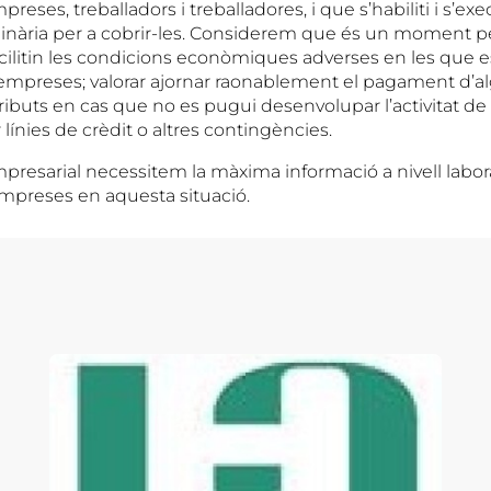
preses, treballadors i treballadores, i que s’habiliti i s’ex
dinària per a cobrir-les. Considerem que és un moment pe
ilitin les condicions econòmiques adverses en les que 
empreses; valorar ajornar raonablement el pagament d’a
 tributs en cas que no es pugui desenvolupar l’activitat d
 línies de crèdit o altres contingències.
resarial necessitem la màxima informació a nivell laboral
 empreses en aquesta situació.