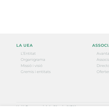
l’actualitat empresarial de 
LA UEA
ASSOCI
L’Entitat
Avanta
Organigrama
Associa
Missió i visió
Directo
Gremis i entitats
Oferte
Unió Empresarial de l’Anoia (UEA)