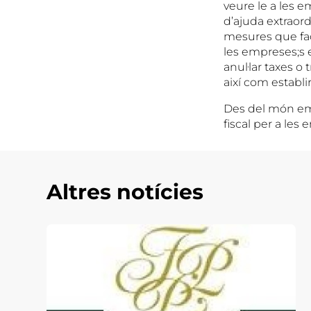
veure le a les em
d’ajuda extraor
mesures que fac
les empreses;s 
anul·lar taxes o
així com establir
Des del món emp
fiscal per a les
Altres notícies