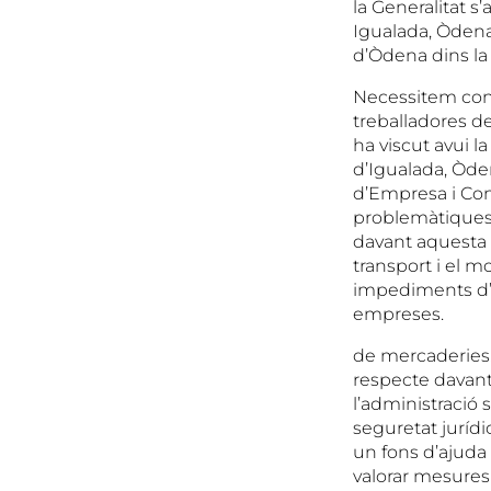
la Generalitat s
Igualada, Òdena
d’Òdena dins la 
Necessitem concr
treballadores de
ha viscut avui 
d’Igualada, Òden
d’Empresa i Cone
problemàtiques,
davant aquesta 
transport i el m
impediments d’a
empreses.
de mercaderies. 
respecte davant
l’administració 
seguretat jurídic
un fons d’ajuda
valorar mesures