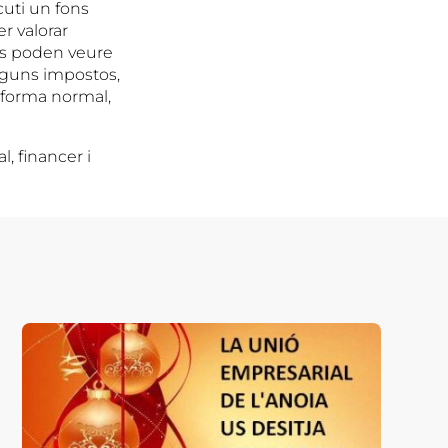
ecuti un fons
r valorar
es poden veure
lguns impostos,
e forma normal,
, financer i