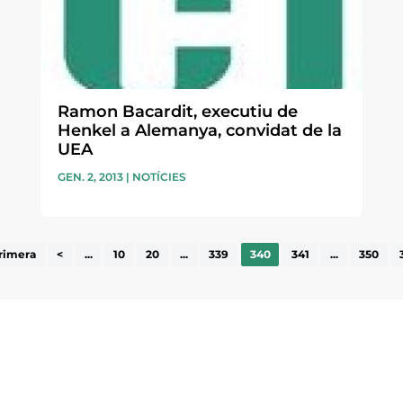
Ramon Bacardit, executiu de
Henkel a Alemanya, convidat de la
UEA
GEN. 2, 2013
|
NOTÍCIES
rimera
<
...
10
20
...
339
340
341
...
350
ne, publicació
nformació sobre