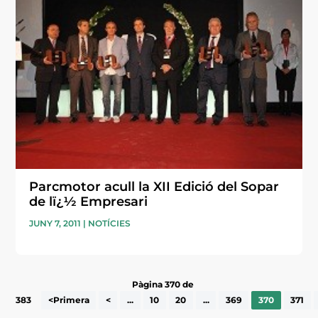
Parcmotor acull la XII Edició del Sopar
de lï¿½ Empresari
JUNY 7, 2011
|
NOTÍCIES
Pàgina 370 de
383
<Primera
<
...
10
20
...
369
370
371