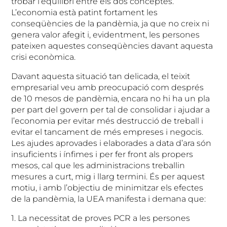
trobar l’equilibri entre els dos conceptes.
L’economia està patint fortament les
conseqüències de la pandèmia, ja que no creix ni
genera valor afegit i, evidentment, les persones
pateixen aquestes conseqüències davant aquesta
crisi econòmica.
Davant aquesta situació tan delicada, el teixit
empresarial veu amb preocupació com després
de 10 mesos de pandèmia, encara no hi ha un pla
per part del govern per tal de consolidar i ajudar a
l’economia per evitar més destrucció de treball i
evitar el tancament de més empreses i negocis.
Les ajudes aprovades i elaborades a data d’ara són
insuficients i ínfimes i per fer front als propers
mesos, cal que les administracions treballin
mesures a curt, mig i llarg termini. És per aquest
motiu, i amb l’objectiu de minimitzar els efectes
de la pandèmia, la UEA manifesta i demana que:
1. La necessitat de proves PCR a les persones