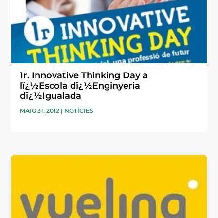
1r. Innovative Thinking Day a
lï¿½Escola dï¿½Enginyeria
dï¿½Igualada
MAIG 31, 2012
|
NOTÍCIES