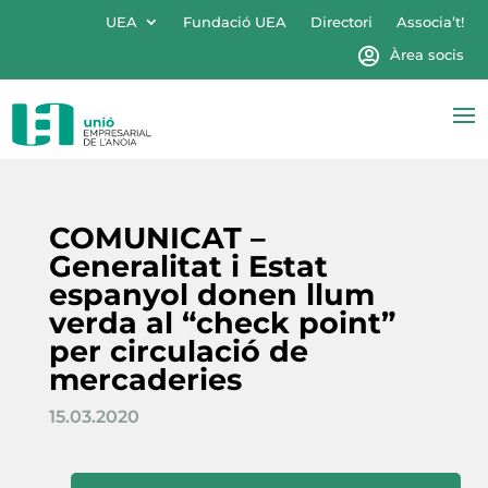
UEA
Fundació UEA
Directori
Associa’t!
Àrea socis
COMUNICAT –
Generalitat i Estat
espanyol donen llum
verda al “check point”
per circulació de
mercaderies
15.03.2020