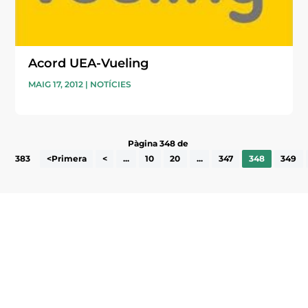
Acord UEA-Vueling
MAIG 17, 2012
|
NOTÍCIES
Pàgina 348 de
383
<Primera
<
...
10
20
...
347
348
349
Subscriu-te a la UEA Magazine, publicació
electrònica periòdica amb informació sobre
l’actualitat empresarial de la comarca.