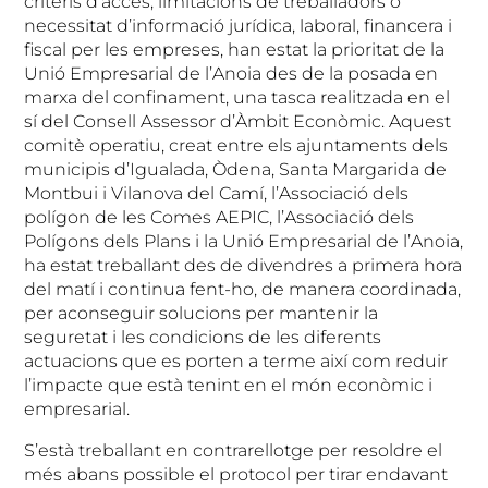
criteris d’accés, limitacions de treballadors o
necessitat d’informació jurídica, laboral, financera i
fiscal per les empreses, han estat la prioritat de la
Unió Empresarial de l’Anoia des de la posada en
marxa del confinament, una tasca realitzada en el
sí del Consell Assessor d’Àmbit Econòmic. Aquest
comitè operatiu, creat entre els ajuntaments dels
municipis d’Igualada, Òdena, Santa Margarida de
Montbui i Vilanova del Camí, l’Associació dels
polígon de les Comes AEPIC, l’Associació dels
Polígons dels Plans i la Unió Empresarial de l’Anoia,
ha estat treballant des de divendres a primera hora
del matí i continua fent-ho, de manera coordinada,
per aconseguir solucions per mantenir la
seguretat i les condicions de les diferents
actuacions que es porten a terme així com reduir
l’impacte que està tenint en el món econòmic i
empresarial.
S’està treballant en contrarellotge per resoldre el
més abans possible el protocol per tirar endavant