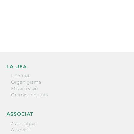
He llegit i accepto la poítica de privacitat
ENVIAR
LA UEA
L’Entitat
Organigrama
Missió i visió
Gremis i entitats
ASSOCIAT
Avantatges
Associa’t!