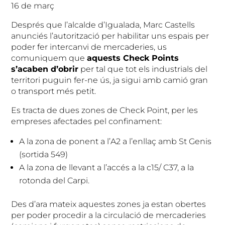
16 de març
Després que l’alcalde d’Igualada, Marc Castells
anunciés l’autorització per habilitar uns espais per
poder fer intercanvi de mercaderies, us
comuniquem que
aquests Check Points
s’acaben d’obrir
per tal que tot els industrials del
territori puguin fer-ne ús, ja sigui amb camió gran
o transport més petit.
Es tracta de dues zones de Check Point, per les
empreses afectades pel confinament:
A la zona de ponent a l’A2 a l’enllaç amb St Genis
(sortida 549)
A la zona de llevant a l’accés a la c15/ C37, a la
rotonda del Carpi.
Des d’ara mateix aquestes zones ja estan obertes
per poder procedir a la circulació de mercaderies