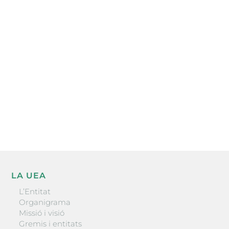
Subscriu-te a la UEA Magazine, publicació
electrònica periòdica amb informació sobre
l’actualitat empresarial de la comarca.
He llegit i accepto la poítica de privacitat
ENVIAR
LA UEA
L’Entitat
Organigrama
Missió i visió
Gremis i entitats