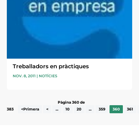
Treballadors en pràctiques
NOV. 8, 2011
|
NOTÍCIES
Pàgina 360 de
383
<Primera
<
...
10
20
...
359
360
361