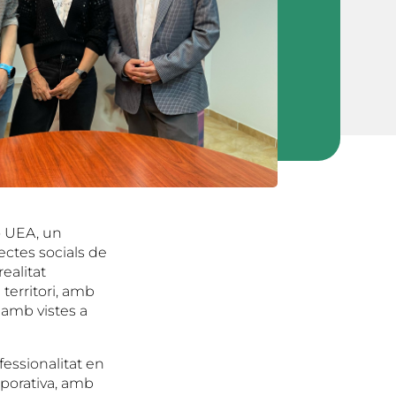
ó UEA, un
ctes socials de
ealitat
 territori, amb
 amb vistes a
fessionalitat en
orporativa, amb