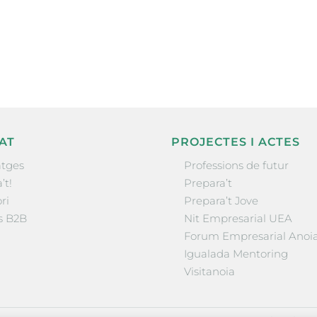
nformació sobre
la comarca.
He llegit 
AT
PROJECTES I ACTES
tges
Professions de futur
’t!
Prepara’t
ri
Prepara’t Jove
s B2B
Nit Empresarial UEA
Forum Empresarial Anoi
Igualada Mentoring
Visitanoia