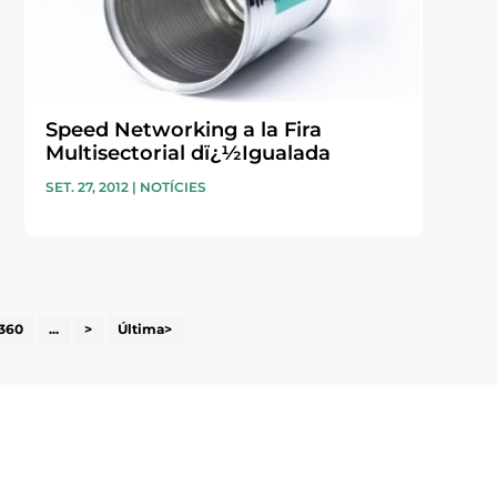
Speed Networking a la Fira
Multisectorial dï¿½Igualada
SET. 27, 2012
|
NOTÍCIES
360
...
>
Última>