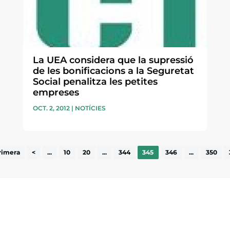
La UEA considera que la supressió
de les bonificacions a la Seguretat
Social penalitza les petites
empreses
OCT. 2, 2012
|
NOTÍCIES
rimera
<
...
10
20
...
344
345
346
...
350
ne, publicació