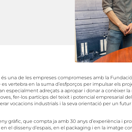
c és una de les empreses compromeses amb la Fundaci
s vertebra en la suma d’esfporços per impulsar els proje
tan especialment adreçats a apropar i donar a conèixer la r
oves, fer-los partícips del teixit i potencial empresarial del
rar vocacions industrials i la seva orientació per un futur
eny gràfic, que compta ja amb 30 anys d’experiència i pro
l, en el disseny d’espais, en el packaging i en la imatge c