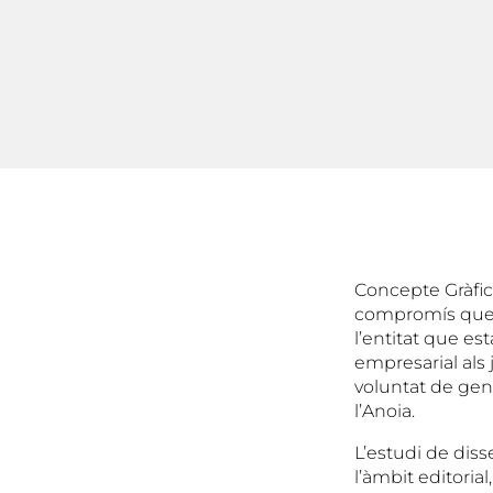
Concepte Gràfi
compromís que e
l’entitat que es
empresarial als j
voluntat de gene
l’Anoia.
L’estudi de diss
l’àmbit editoria