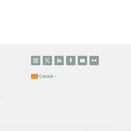
i accepto la poítica de privacitat
ENVIAR
Català
▼
a