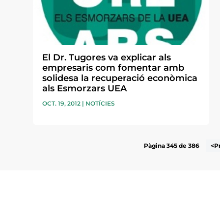
El Dr. Tugores va explicar als
empresaris com fomentar amb
solidesa la recuperació econòmica
als Esmorzars UEA
OCT. 19, 2012
|
NOTÍCIES
Pàgina 345 de 386
<P
Subscriu-te a la UEA Magazi