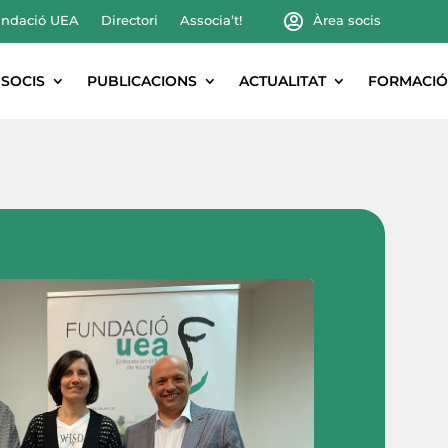
ndació UEA
Directori
Associa’t!
Àrea socis
SOCIS
PUBLICACIONS
ACTUALITAT
FORMACIÓ