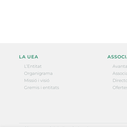
electrònica periòdica amb i
l’actualitat empresarial de 
LA UEA
ASSOCI
L’Entitat
Avanta
Organigrama
Associa
Missió i visió
Directo
Gremis i entitats
Oferte