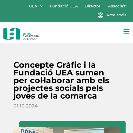
UEA
Fundació UEA
Directori
Associa’t!
Àrea socis
Concepte Gràfic i la
Fundació UEA sumen
per col·laborar amb els
projectes socials pels
joves de la comarca
01.10.2024