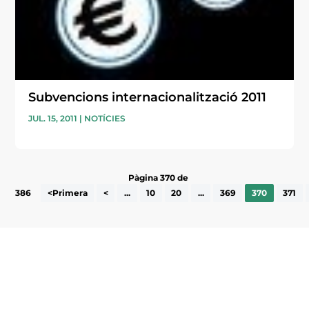
Subvencions internacionalització 2011
JUL. 15, 2011
|
NOTÍCIES
Pàgina 370 de
386
<Primera
<
...
10
20
...
369
370
371
Subscriu-te a la UEA Magazine, publicació
electrònica periòdica amb informació sobre
l’actualitat empresarial de la comarca.