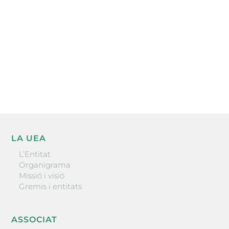
He llegit i accepto la poítica de privacitat
ENVIAR
LA UEA
L’Entitat
Organigrama
Missió i visió
Gremis i entitats
ASSOCIAT