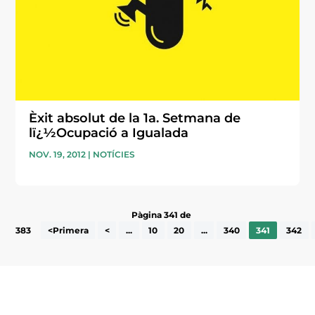
Èxit absolut de la 1a. Setmana de
lï¿½Ocupació a Igualada
NOV. 19, 2012
|
NOTÍCIES
Pàgina 341 de
383
<Primera
<
...
10
20
...
340
341
342