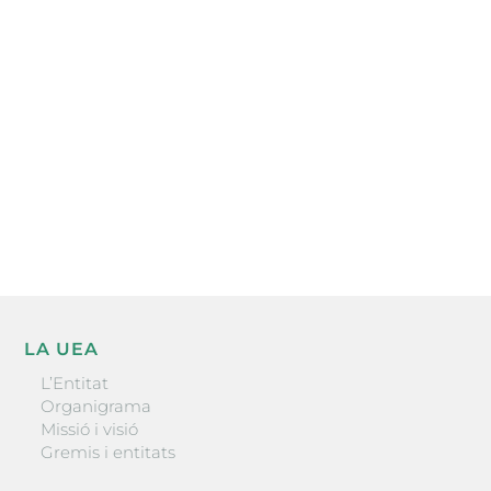
Subscriu-te a la UEA Magazine, publicació
electrònica periòdica amb informació sobre
l’actualitat empresarial de la comarca.
He llegit i accepto la poítica de privacitat
ENVIAR
LA UEA
L’Entitat
Organigrama
Missió i visió
Gremis i entitats