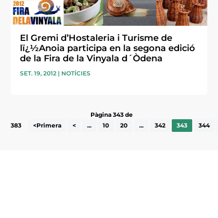
El Gremi d’Hostaleria i Turisme de
lï¿½Anoia participa en la segona edició
de la Fira de la Vinyala d´Òdena
SET. 19, 2012
|
NOTÍCIES
Pàgina 343 de
383
<Primera
<
...
10
20
...
342
343
344
Subscriu-te a la UEA Magazine, publicació
electrònica periòdica amb informació sobre
l’actualitat empresarial de la comarca.