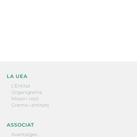
He llegit i accepto la poítica de privacitat
ENVIAR
LA UEA
L’Entitat
Organigrama
Missió i visió
Gremis i entitats
ASSOCIAT
Avantatges