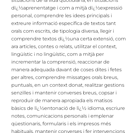
situacions de la vida quotidiana, en situacions
dï¿½aprenentatge i com a mitjà dï¿½expressió
personal, comprendre les idees principals i
extreure informació específica de textos tant
orals com escrits, de tipologia diversa, llegir i
comprendre textos dï¿½una certa extensió, com
ara articles, contes o relats, utilitzar el context,
lingüístic i no lingüístic, com a mitjà per
incrementar la comprensió, reaccionar de
manera adequada davant de coses dites i fetes
per altres, comprendre missatges orals breus,
puntuals, en un context donat, realitzar gestions
senzilles i mantenir converses breus, copsar i
reproduir de manera apropiada els matisos
bàsics de lï¿½entonació de lï¿½ idioma, escriure
notes, comunicacions personals i emplenar
qüestionaris, formularis i els impresos més
habituals, mantenir converses i fer intervencions