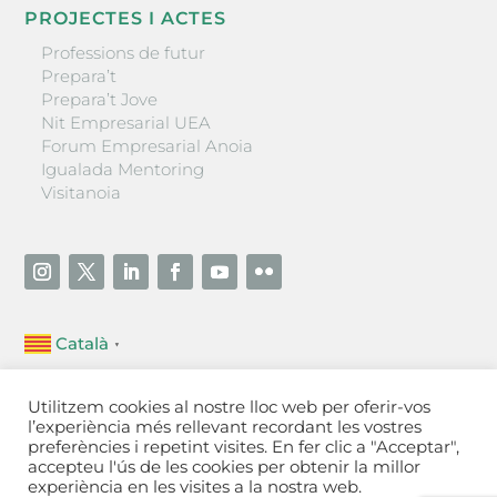
PROJECTES I ACTES
Professions de futur
Prepara’t
Prepara’t Jove
Nit Empresarial UEA
Forum Empresarial Anoia
Igualada Mentoring
Visitanoia
Català
▼
Unió Empresarial de l’Anoia (UEA)
Utilitzem cookies al nostre lloc web per oferir-vos
Ctra. de Manresa, 131, 08700 – Igualada
(Barcelona)
l’experiència més rellevant recordant les vostres
Tel 93 805 22 92
preferències i repetint visites. En fer clic a "Acceptar",
accepteu l'ús de les cookies per obtenir la millor
experiència en les visites a la nostra web.