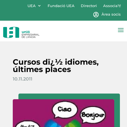
UEA
Fundació UEA
Directori
Associa’t!
Àrea socis
Cursos dï¿½ idiomes,
últimes places
10.11.2011