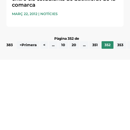
comarca
MARÇ 22, 2012
|
NOTÍCIES
Pàgina 352 de
383
<Primera
<
...
10
20
...
351
352
353
Subscriu-te a la UEA Magazine, publicació
electrònica periòdica amb informació sobre
l’actualitat empresarial de la comarca.
He llegit i accepto la poítica de privacitat