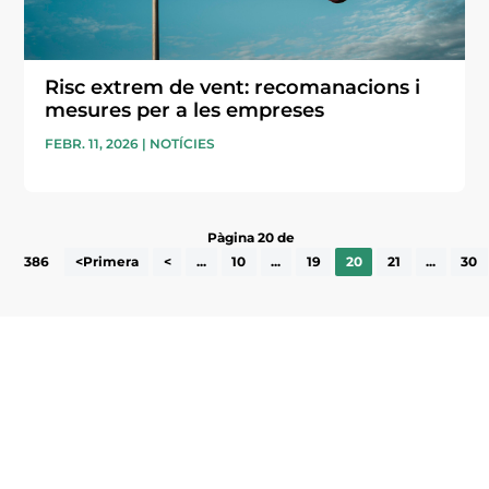
Risc extrem de vent: recomanacions i
mesures per a les empreses
FEBR. 11, 2026
|
NOTÍCIES
Pàgina 20 de
386
<Primera
<
...
10
...
19
20
21
...
30
Subscriu-te a la UEA Magazine, publicació
electrònica periòdica amb informació sobre
l’actualitat empresarial de la comarca.