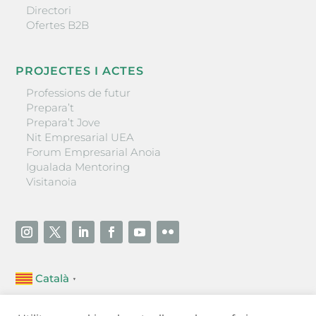
Directori
Ofertes B2B
PROJECTES I ACTES
Professions de futur
Prepara’t
Prepara’t Jove
Nit Empresarial UEA
Forum Empresarial Anoia
Igualada Mentoring
Visitanoia
Català
▼
Unió Empresarial de l’Anoia (UEA)