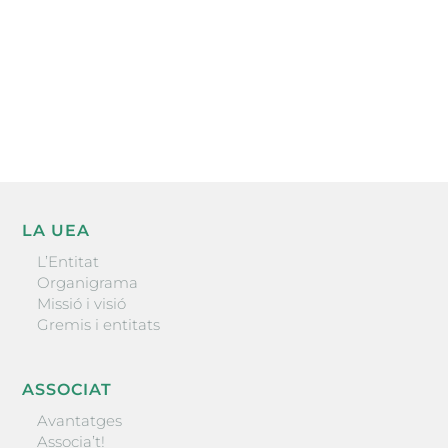
He llegit i accepto la poítica de privacitat
ENVIAR
LA UEA
L’Entitat
Organigrama
Missió i visió
Gremis i entitats
ASSOCIAT
Avantatges
Associa’t!