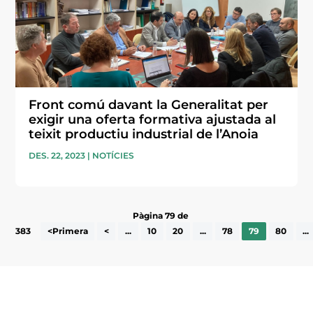
Front comú davant la Generalitat per
exigir una oferta formativa ajustada al
teixit productiu industrial de l’Anoia
DES. 22, 2023
|
NOTÍCIES
Pàgina 79 de
383
<Primera
<
...
10
20
...
78
79
80
...