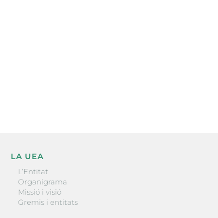
Subscriu-te a la UEA Magazine, publicació
electrònica periòdica amb informació sobre
l’actualitat empresarial de la comarca.
He llegit i accepto la poítica de privacitat
ENVIAR
LA UEA
L’Entitat
Organigrama
Missió i visió
Gremis i entitats