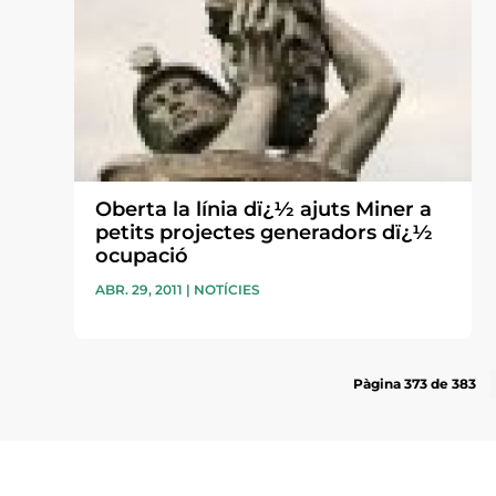
Oberta la línia dï¿½ ajuts Miner a
petits projectes generadors dï¿½
ocupació
ABR. 29, 2011
|
NOTÍCIES
Pàgina 373 de 383