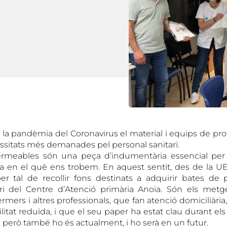
e la pandèmia del Coronavirus el material i equips de pr
ssitats més demanades pel personal sanitari.
rmeables són una peça d’indumentària essencial per a
a en el què ens trobem. En aquest sentit, des de la U
per tal de recollir fons destinats a adquirir bates de 
ari del Centre d’Atenció primària Anoia. Són els metg
ermers i altres professionals, que fan atenció domiciliària
itat reduïda, i que el seu paper ha estat clau durant els
 però també ho és actualment, i ho serà en un futur.