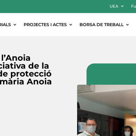
UEA
Fu
RIALS
PROJECTES I ACTES
BORSA DE TREBALL
l’Anoia
iativa de la
de protecció
rimària Anoia