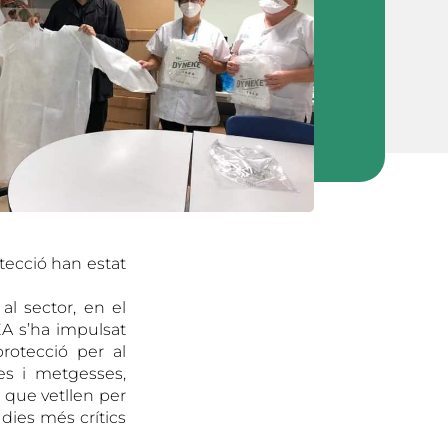
otecció han estat
l sector, en el
EA s’ha impulsat
protecció per al
es i metgesses,
, que vetllen per
 dies més crítics