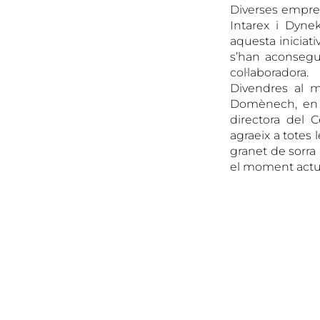
Diverses empres
Intarex i Dyne
aquesta iniciat
s’han aconsegu
col·laboradora.
Divendres al m
Domènech, en r
directora del 
agraeix a totes 
granet de sorra
el moment actua