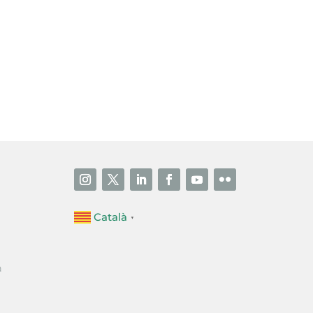
i accepto la poítica de privacitat
ENVIAR
Català
▼
a