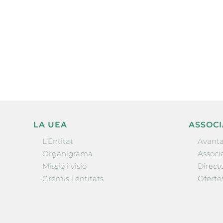
Subscriu-te a la UEA Magazi
electrònica periòdica amb i
l’actualitat empresarial de 
LA UEA
ASSOCI
L’Entitat
Avanta
Organigrama
Associa
Missió i visió
Directo
Gremis i entitats
Oferte