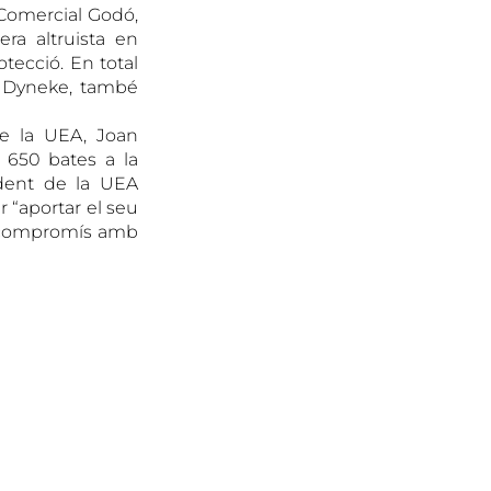
 Comercial Godó,
ra altruista en
tecció. En total
a Dyneke, també
de la UEA, Joan
 650 bates a la
ident de la UEA
r “aportar el seu
eu compromís amb