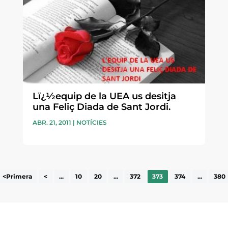
Lï¿½equip de la UEA us desitja
una Feliç Diada de Sant Jordi.
ABR. 21, 2011
|
NOTÍCIES
<Primera
<
...
10
20
...
372
373
374
...
380