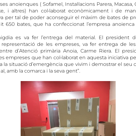
es anoienques ( Sofamel, Instal·lacions Parera, Macasa,
ke, i altres) han col•laborat econòmicament i de mane
iva per tal de poder aconseguir el màxim de bates de pro
it 650 bates, que ha confeccionat l’empresa anoienc
igdia es va fer l’entrega del material. El president 
epresentació de les empreses, va fer entrega de les
Centre d’Atenció primària Anoia, Carme Riera. El pres
les empreses que han col•laborat en aquesta iniciativa pe
 a la situació d’emergència que vivim i demostrar el s
l, amb la comarca i la seva gent”.