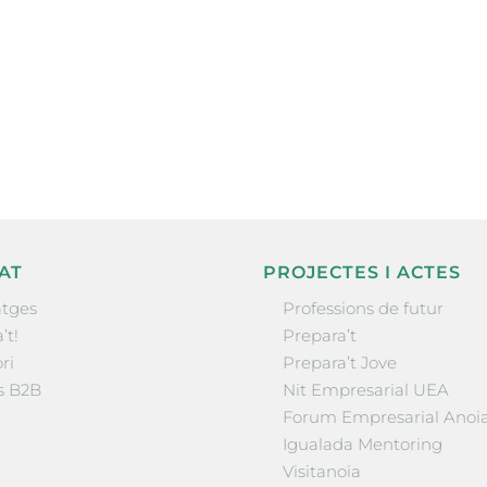
ne, publicació
nformació sobre
la comarca.
He llegit 
AT
PROJECTES I ACTES
tges
Professions de futur
’t!
Prepara’t
ri
Prepara’t Jove
s B2B
Nit Empresarial UEA
Forum Empresarial Anoi
Igualada Mentoring
Visitanoia