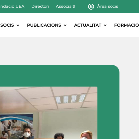
ndació UEA
Directori
Associa’t!
Àrea socis
SOCIS
PUBLICACIONS
ACTUALITAT
FORMACIÓ