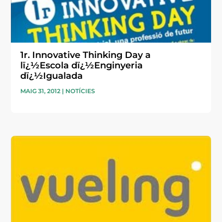
1r. Innovative Thinking Day a
lï¿½Escola dï¿½Enginyeria
dï¿½Igualada
MAIG 31, 2012
|
NOTÍCIES