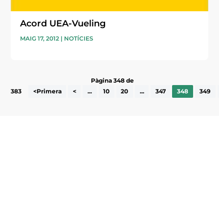
Acord UEA-Vueling
MAIG 17, 2012
|
NOTÍCIES
Pàgina 348 de
383
<Primera
<
...
10
20
...
347
348
349
Subscriu-te a la UEA Magazine, publicació
electrònica periòdica amb informació sobre
l’actualitat empresarial de la comarca.