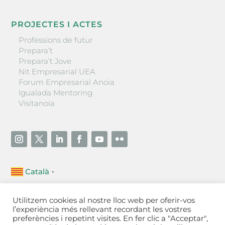
PROJECTES I ACTES
Professions de futur
Prepara’t
Prepara’t Jove
Nit Empresarial UEA
Forum Empresarial Anoia
Igualada Mentoring
Visitanoia
Català
▼
Unió Empresarial de l’Anoia (UEA)
Utilitzem cookies al nostre lloc web per oferir-vos
Ctra. de Manresa, 131, 08700 – Igualada
(Barcelona)
l’experiència més rellevant recordant les vostres
Tel 93 805 22 92
preferències i repetint visites. En fer clic a "Acceptar",