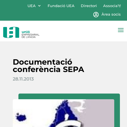
UEA
Fundació UEA
Directori
Associa’t!
Àrea socis
Documentació
conferència SEPA
28.11.2013