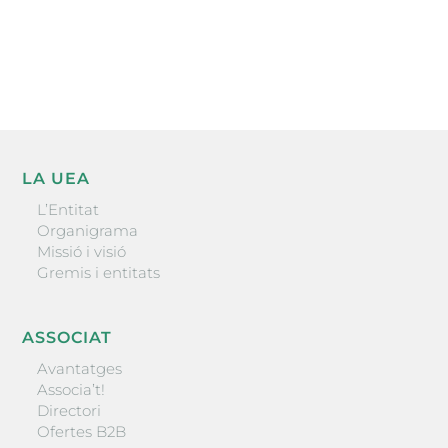
He llegit i accepto la poítica de privacitat
ENVIAR
LA UEA
L’Entitat
Organigrama
Missió i visió
Gremis i entitats
ASSOCIAT
Avantatges
Associa’t!
Directori
Ofertes B2B