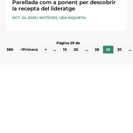
Parellada com a ponent per descobrir
la recepta del lideratge
OCT. 24, 2025
|
NOTÍCIES
,
UEA INQUIETA
Pàgina 29 de
386
<Primera
<
...
10
20
...
28
29
30
...
Subscriu-te a la UEA Magazine, publicació
electrònica periòdica amb informació sobre
l’actualitat empresarial de la comarca.
He llegit i accepto la poítica de privacitat