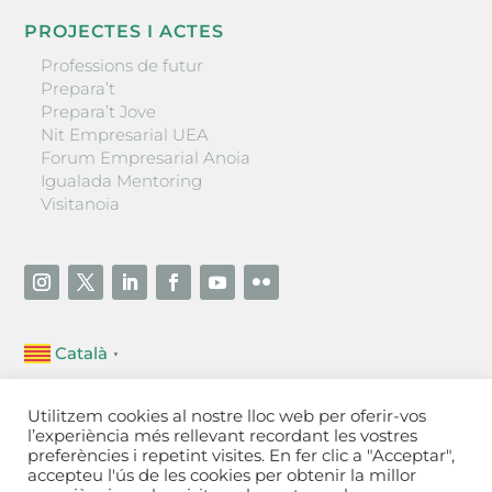
PROJECTES I ACTES
Professions de futur
Prepara’t
Prepara’t Jove
Nit Empresarial UEA
Forum Empresarial Anoia
Igualada Mentoring
Visitanoia
Català
▼
Unió Empresarial de l’Anoia (UEA)
Utilitzem cookies al nostre lloc web per oferir-vos
Ctra. de Manresa, 131, 08700 – Igualada
(Barcelona)
l’experiència més rellevant recordant les vostres
Tel 93 805 22 92
preferències i repetint visites. En fer clic a "Acceptar",
accepteu l'ús de les cookies per obtenir la millor