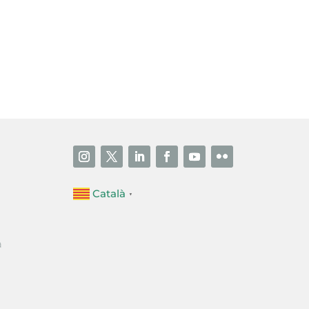
i accepto la poítica de privacitat
ENVIAR
Català
▼
a