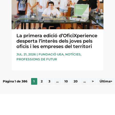
La primera edició d’OficiXperience
desperta l’interès dels joves pels
oficis i les empreses del territori
JUL. 21, 2026
|
FUNDACIÓ UEA
,
NOTÍCIES
,
PROFESSIONS DE FUTUR
Pàgina 1 de 386
1
2
3
...
10
20
...
>
Última>
ne, publicació