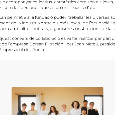
 d’acompanyar col·lectius estratègics com són els joves, 
ixí com les persones que estan en situació d’atur.
san permetrà a la fundació poder treballar les diverses a
ment de la industria entre els més joves, de l’ocupació i l
 xarxa amb altres entitats, organismes i institucions de la
aquest conveni de col·laboració es va formalitzar per par
 de l’empresa Dorsan Filtración i per Joan Mateu, preside
mpresarial de l’Anoia.