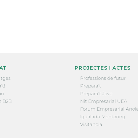
nformació sobre
la comarca.
He llegit 
AT
PROJECTES I ACTES
tges
Professions de futur
’t!
Prepara’t
ri
Prepara’t Jove
s B2B
Nit Empresarial UEA
Forum Empresarial Anoi
Igualada Mentoring
Visitanoia