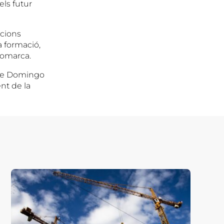
els futur
ccions
a formació,
 comarca.
t de Domingo
nt de la