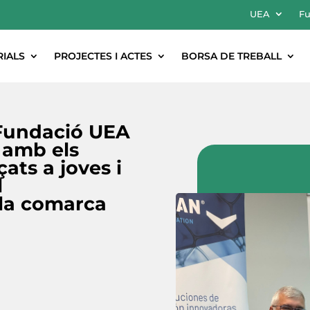
UEA
Fu
RIALS
PROJECTES I ACTES
BORSA DE TREBALL
a Fundació UEA
 amb els
ats a joves i
l
la comarca