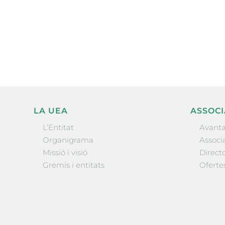
electrònica periòdica amb i
l’actualitat empresarial de 
LA UEA
ASSOCI
L’Entitat
Avanta
Organigrama
Associa
Missió i visió
Directo
Gremis i entitats
Oferte