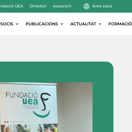
ndació UEA
Directori
Associa’t!
Àrea socis
SOCIS
PUBLICACIONS
ACTUALITAT
FORMACIÓ