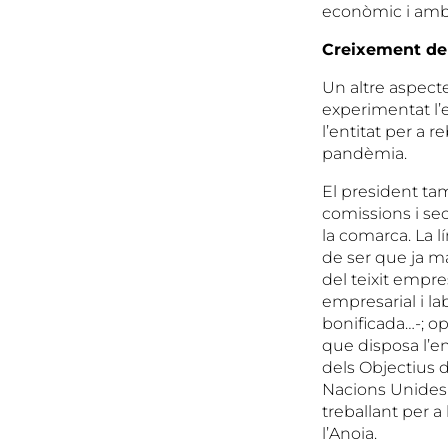
econòmic i ambi
Creixement de
Un altre aspecte
experimentat l’
l’entitat per a 
pandèmia.
El president tam
comissions i sec
la comarca. La l
de ser que ja ma
del teixit empre
empresarial i la
bonificada…-; op
que disposa l’en
dels Objectius
Nacions Unides e
treballant per 
l’Anoia.