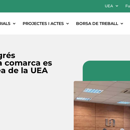
UEA
Fu
RIALS
PROJECTES I ACTES
BORSA DE TREBALL
grés
la comarca es
ea de la UEA