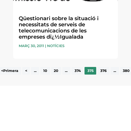
Qüestionari sobre la situació i
necessitats de serveis de
telecomunicacions de les
empreses dï¿½Igualada
MARÇ 30, 2011
|
NOTÍCIES
<Primera
<
...
10
20
...
374
375
376
...
380
ne, publicació
nformació sobre
la comarca.
He llegit 