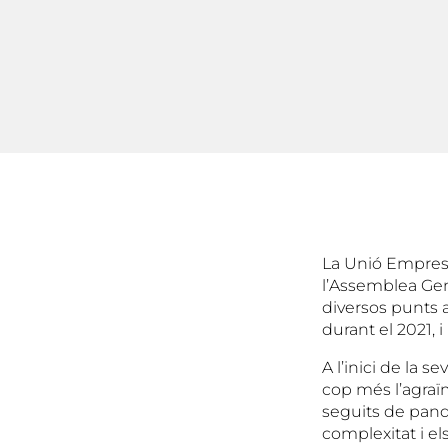
La Unió Empresa
l’Assemblea Gene
diversos punts a
durant el 2021, i
A l’inici de la 
cop més l’agraïm
seguits de pandè
complexitat i el