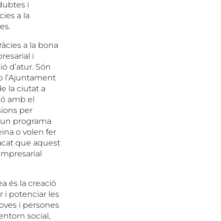
dubtes i
ies a la
es.
àcies a la bona
resarial i
ó d’atur. Són
 l’Ajuntament
 la ciutat a
ió amb el
sions per
 d’un programa
ina o volen fer
tacat que aquest
 Empresarial
a és la creació
 i potenciar les
joves i persones
entorn social,