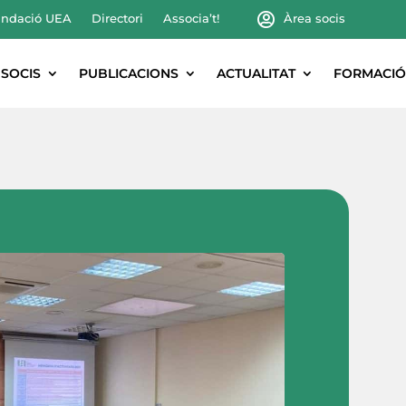
ndació UEA
Directori
Associa’t!
Àrea socis
SOCIS
PUBLICACIONS
ACTUALITAT
FORMACIÓ