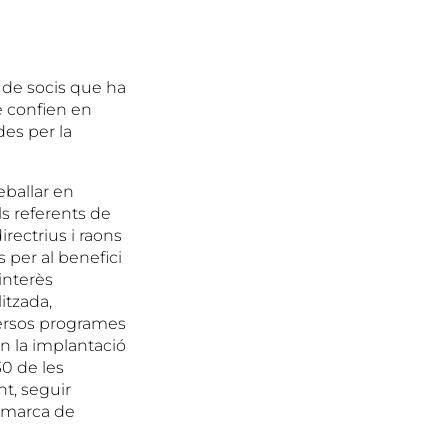
t de socis que ha
e confien en
des per la
eballar en
ls referents de
irectrius i raons
 per al benefici
interès
itzada,
iversos programes
en la implantació
0 de les
nt, seguir
comarca de