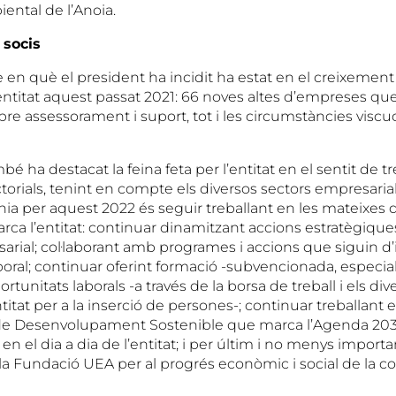
ental de l’Anoia.
 socis
 en què el president ha incidit ha estat en el creixemen
entitat aquest passat 2021: 66 noves altes d’empreses qu
rebre assessorament i suport, tot i les circumstàncies viscu
bé ha destacat la feina feta per l’entitat en el sentit de tr
torials, tenint en compte els diversos sectors empresaria
ínia per aquest 2022 és seguir treballant en les mateixes d
rca l’entitat: continuar dinamitzant accions estratègiques
sarial; col·laborant amb programes i accions que siguin d’
boral; continuar oferint formació -subvencionada, especial
ortunitats laborals -a través de la borsa de treball i els d
titat per a la inserció de persones-; continuar treballant 
 de Desenvolupament Sostenible que marca l’Agenda 203
n el dia a dia de l’entitat; i per últim i no menys importa
a la Fundació UEA per al progrés econòmic i social de la 