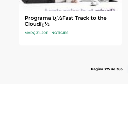
Programa ï¿½Fast Track to the
Cloudï¿½
MARÇ 31, 2011
|
NOTÍCIES
Pàgina 375 de 383
Subscriu-te a la UEA Magazi
electrònica periòdica amb i
l’actualitat empresarial de 