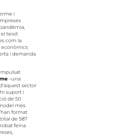
terme i
 empreses
 pandèmia,
l teixit
xes com la
rs econòmics
oferta i demanda
 impulsat
sme
–una
 d’aquest sector
hi suport i
ció de 50
 model més
s’han format
total de 587
robat feina
eses,