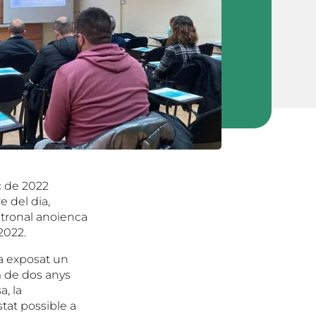
ç de 2022
e del dia,
patronal anoienca
 2022.
ha exposat un
im de dos anys
, la
tat possible a