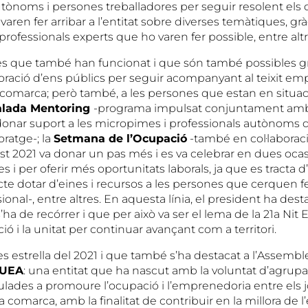
utònoms i persones treballadores per seguir resolent els 
aren fer arribar a l’entitat sobre diverses temàtiques, gràc
 professionals experts que ho varen fer possible, entre altr
tes que també han funcionat i que són també possibles gr
aboració d’ens públics per seguir acompanyant al teixit emp
 comarca; però també, a les persones que estan en situaci
alada Mentoring
-programa impulsat conjuntament amb
donar suport a les micropimes i professionals autònoms de
ratge-; la
Setmana de l’Ocupació
-també en col·laborac
est 2021 va donar un pas més i es va celebrar en dues oca
es i per oferir més oportunitats laborals, ja que es tracta
te dotar d’eines i recursos a les persones que cerquen fe
ional-, entre altres. En aquesta línia, el president ha des
’ha de recórrer i que per això va ser el lema de la 21a Nit
ió i la unitat per continuar avançant com a territori.
s estrella del 2021 i que també s’ha destacat a l’Assemble
 UEA
: una entitat que ha nascut amb la voluntat d’agrupar
ulades a promoure l’ocupació i l’emprenedoria entre els 
a comarca, amb la finalitat de contribuir en la millora de l’