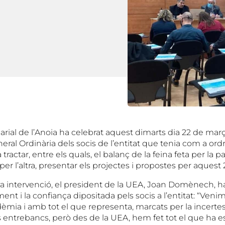
rial de l’Anoia ha celebrat aquest dimarts dia 22 de mar
ral Ordinària dels socis de l’entitat que tenia com a ordr
 tractar, entre els quals, el balanç de la feina feta per la 
 per l’altra, presentar els projectes i propostes per aquest
seva intervenció, el president de la UEA, Joan Domènech, 
ent i la confiança dipositada pels socis a l’entitat: “Ven
mia i amb tot el que representa, marcats per la incertesa
s entrebancs, però des de la UEA, hem fet tot el que ha es