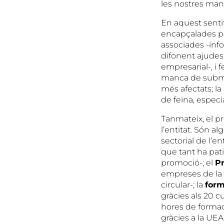
les nostres mans
En aquest senti
encapçalades per
associades -inf
difonent ajudes 
empresarial-, i 
manca de submin
més afectats; la
de feina, especi
Tanmateix, el p
l’entitat. Són a
sectorial de l’e
que tant ha pati
promoció-; el
P
empreses de la
circular-; la
form
gràcies als 20 c
hores de formac
gràcies a la UEA