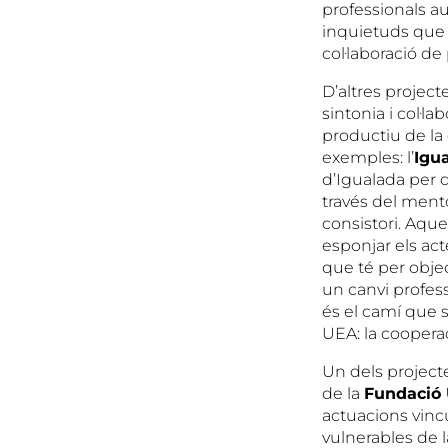
professionals a
inquietuds que v
col·laboració de
D’altres projec
sintonia i col·l
productiu de la
exemples: l’
Igu
d’Igualada per 
través del mento
consistori. Aqu
esponjar els act
que té per objec
un canvi profess
és el camí que s
UEA: la cooperac
Un dels projecte
de la
Fundació
actuacions vinc
vulnerables de l