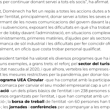
 per continuar donant servei a tots els socis”, ha afirmat.
t, Domènech ha fet un repàs a totes les accions dutes a 
 l’entitat, principalment, donar servei a totes les seves
ormant de les noves comunicacions del govern davant la
i subvencions, exposant les dificultats en què s’ha trobat e
fer de lobby davant l’administració, en situacions comple
istraments, primeres matèries, d’ajudes per als secto
 manca de sòl industrial i les dificultats per fer coincidir 
alment, en oficis que costa trobar personal qualificat.
resident també ha valorat els diversos programes que ha
lguns exemples, a grans trets: el reforç pel
sector del turi
ntitat nascuda al 2020, i que alhora, vertebra les empreses
t les mesures restrictives per la pandèmia, per donar-los-
rograma UEA Circular
-que ha comptat amb la participa
 comarca per canviar el seu model empresarial cap a un
ació
-un dels pilars bàsics de l’entitat i on 238 persones 
ursos organitzats per l’entitat, i que han comptat amb un 
ió-; la
borsa de treball
de l’entitat -on 60 persones han t
-; les
jornades
i
conferències
per acompanyar a les empr