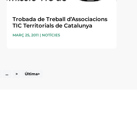
Trobada de Treball d’Associacions
TIC Territorials de Catalunya
MARÇ 25, 2011
|
NOTÍCIES
...
>
Última>
i accepto la poítica de privacitat