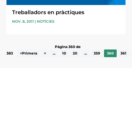
Treballadors en pràctiques
NOV. 8, 2011
|
NOTÍCIES
Pàgina 360 de
383
<Primera
<
...
10
20
...
359
360
361
Subscriu-te a la UEA Magazine, publicació
electrònica periòdica amb informació sobre
l’actualitat empresarial de la comarca.