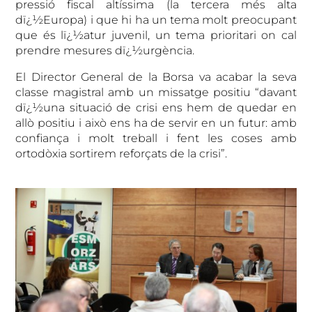
pressió fiscal altíssima (la tercera més alta
dï¿½Europa) i que hi ha un tema molt preocupant
que és lï¿½atur juvenil, un tema prioritari on cal
prendre mesures dï¿½urgència.
El Director General de la Borsa va acabar la seva
classe magistral amb un missatge positiu “davant
dï¿½una situació de crisi ens hem de quedar en
allò positiu i això ens ha de servir en un futur: amb
confiança i molt treball i fent les coses amb
ortodòxia sortirem reforçats de la crisi”.