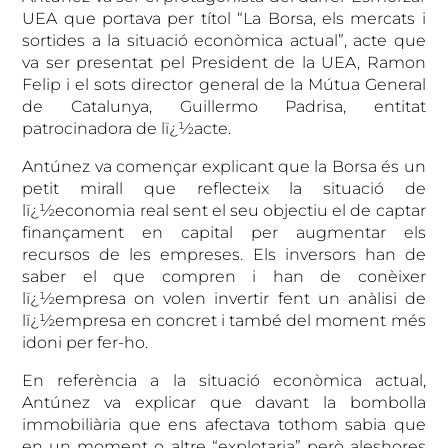
UEA que portava per títol “La Borsa, els mercats i
sortides a la situació econòmica actual”, acte que
va ser presentat pel President de la UEA, Ramon
Felip i el sots director general de la Mútua General
de Catalunya, Guillermo Padrisa, entitat
patrocinadora de lï¿½acte.
Antúnez va començar explicant que la Borsa és un
petit mirall
que reflecteix la situació de
lï¿½economia real sent el seu objectiu el de captar
finançament en capital per augmentar els
recursos de les empreses. Els inversors han de
saber el que compren i han de conèixer
lï¿½empresa on volen invertir fent un anàlisi de
lï¿½empresa en concret i també del moment més
idoni per fer-ho.
En referència a la situació econòmica actual,
Antúnez va explicar que davant la bombolla
immobiliària que ens afectava tothom sabia que
en un moment o altre “explotaria” però aleshores