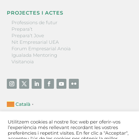
PROJECTES I ACTES
Professions de futur
Prepara’t
Prepara’t Jove
Nit Empresarial UEA
Forum Empresarial Anoia
Igualada Mentoring
Visitanoia
Català
▼
Unió Empresarial de l’Anoia (UEA)
Utilitzem cookies al nostre lloc web per oferir-vos
Ctra. de Manresa, 131, 08700 – Igualada
(Barcelona)
l’experiència més rellevant recordant les vostres
Tel 93 805 22 92
preferències i repetint visites. En fer clic a "Acceptar",
accepteu l'ús de les cookies per obtenir la millor