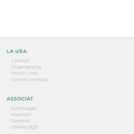
He llegit i accepto la poítica de privacitat
ENVIAR
LA UEA
L’Entitat
Organigrama
Missió i visió
Gremis i entitats
ASSOCIAT
Avantatges
Associa’t!
Directori
Ofertes B2B