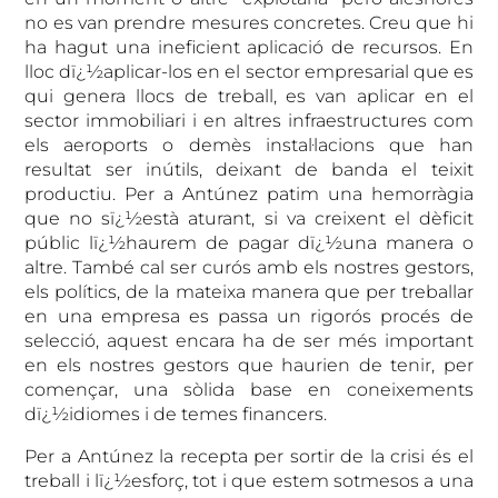
no es van prendre mesures concretes. Creu que hi
ha hagut una ineficient aplicació de recursos. En
lloc dï¿½aplicar-los en el sector empresarial que es
qui genera llocs de treball, es van aplicar en el
sector immobiliari i en altres infraestructures com
els aeroports o demès instal·lacions que han
resultat ser inútils, deixant de banda el teixit
productiu. Per a Antúnez patim una hemorràgia
que no sï¿½està aturant, si va creixent el dèficit
públic lï¿½haurem de pagar dï¿½una manera o
altre. També cal ser curós amb els nostres gestors,
els polítics, de la mateixa manera que per treballar
en una empresa es passa un rigorós procés de
selecció, aquest encara ha de ser més important
en els nostres gestors que haurien de tenir, per
començar, una sòlida base en coneixements
dï¿½idiomes i de temes financers.
Per a Antúnez la recepta per sortir de la crisi és el
treball i lï¿½esforç, tot i que estem sotmesos a una