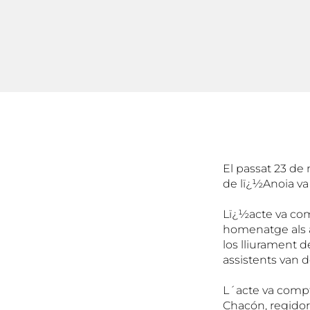
El passat 23 de 
de lï¿½Anoia va
Lï¿½acte va com
homenatge als a
los lliurament d
assistents van d
L´acte va compt
Chacón, regido