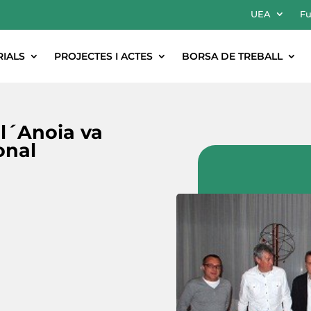
UEA
Fu
RIALS
PROJECTES I ACTES
BORSA DE TREBALL
 l´Anoia va
onal