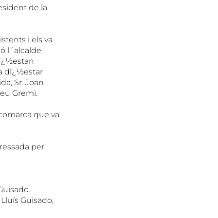
esident de la
stents i els va
ió l´alcalde
sï¿½estan
a dï¿½estar
da, Sr. Joan
seu Gremi.
 comarca que va
eressada per
Guisado.
Lluís Guisado,