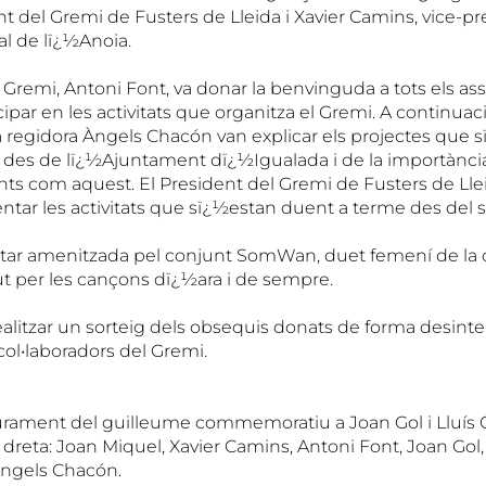
t del Gremi de Fusters de Lleida i Xavier Camins, vice-pr
l de lï¿½Anoia.
 Gremi, Antoni Font, va donar la benvinguda a tots els assi
cipar en les activitats que organitza el Gremi. A continuac
la regidora Àngels Chacón van explicar els projectes que 
 des de lï¿½Ajuntament dï¿½Igualada i de la importànci
s com aquest. El President del Gremi de Fusters de Llei
ntar les activitats que sï¿½estan duent a terme des del 
estar amenitzada pel conjunt SomWan, duet femení de la
ut per les cançons dï¿½ara i de sempre.
ealitzar un sorteig dels obsequis donats de forma desint
col•laboradors del Gremi.
iurament del guilleume commemoratiu a Joan Gol i Lluís 
reta: Joan Miquel, Xavier Camins, Antoni Font, Joan Gol, 
 Àngels Chacón.