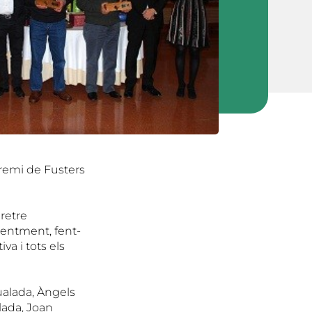
Gremi de Fusters
retre
centment, fent-
a i tots els
ualada, Àngels
ada, Joan