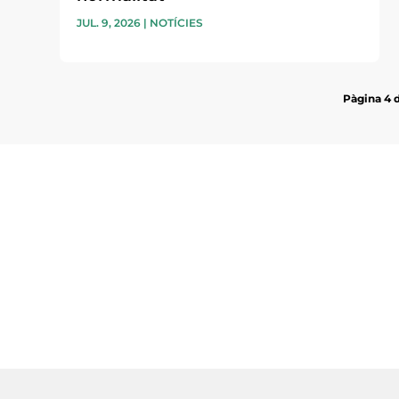
JUL. 9, 2026
|
NOTÍCIES
Pàgina 4 
Subscriu-te a la UEA Magazi
electrònica periòdica amb i
l’actualitat empresarial de 