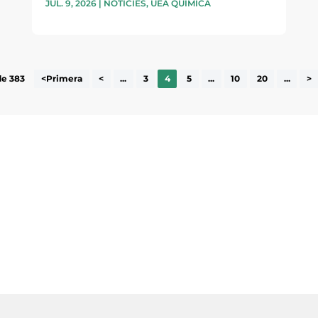
JUL. 9, 2026
|
NOTÍCIES
,
UEA QUÍMICA
de 383
<Primera
<
...
3
4
5
...
10
20
...
>
ne, publicació
nformació sobre
la comarca.
He llegit 