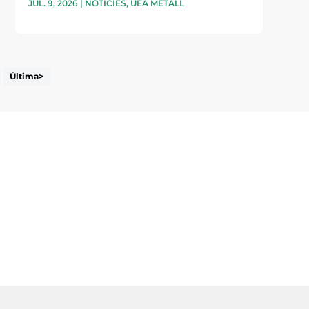
JUL. 9, 2026
|
NOTÍCIES
,
UEA METALL
Última>
i accepto la poítica de privacitat
ENVIAR