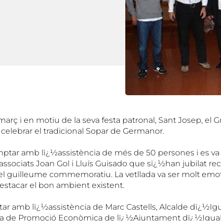
març i en motiu de la seva festa patronal, Sant Josep, el 
 celebrar el tradicional Sopar de Germanor.
ptar amb lï¿½assistència de més de 50 persones i es va 
ssociats Joan Gol i Lluís Guisado que sï¿½han jubilat re
el guilleume commemoratiu. La vetllada va ser molt emotiv
estacar el bon ambient existent.
ar amb lï¿½assistència de Marc Castells, Alcalde dï¿½Ig
ra de Promoció Econòmica de lï¿½Ajuntament dï¿½Igual