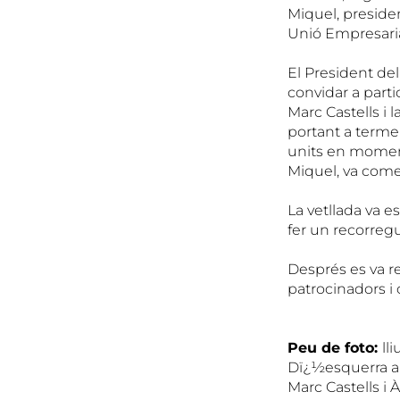
Miquel, presiden
Unió Empresaria
El President del
convidar a parti
Marc Castells i 
portant a terme
units en moment
Miquel, va come
La vetllada va 
fer un recorreg
Després es va r
patrocinadors i 
Peu de foto:
ll
Dï¿½esquerra a d
Marc Castells i