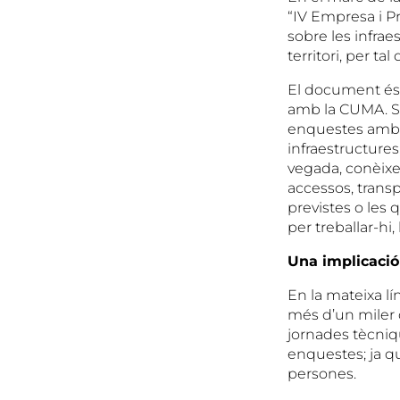
“IV Empresa i Pr
sobre les infrae
territori, per t
El document és e
amb la CUMA. S’h
enquestes amb a
infraestructures
vegada, conèixer
accessos, transpo
previstes o les 
per treballar-hi
Una implicació
En la mateixa lí
més d’un miler 
jornades tècniqu
enquestes; ja q
persones.