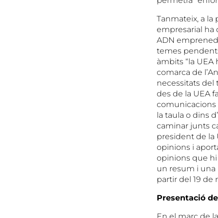
permetrà “enfor
Tanmateix, a la
empresarial ha 
ADN emprenedor 
temes pendents 
àmbits “la UEA h
comarca de l’An
necessitats del 
des de la UEA fa
comunicacions al
la taula o dins 
caminar junts c
president de la
opinions i aport
opinions que hi 
un resum i una 
partir del 19 de 
Presentació del
En el marc de l