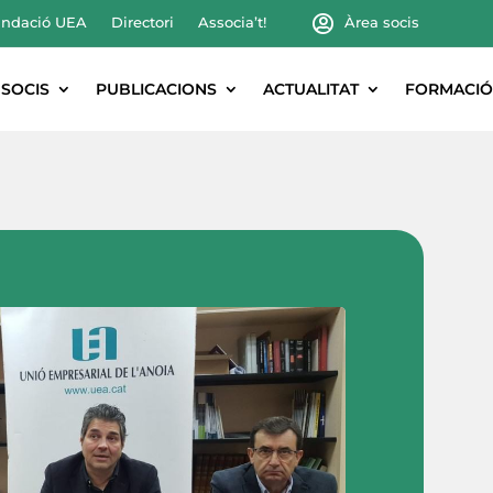
ndació UEA
Directori
Associa’t!
Àrea socis
SOCIS
PUBLICACIONS
ACTUALITAT
FORMACIÓ