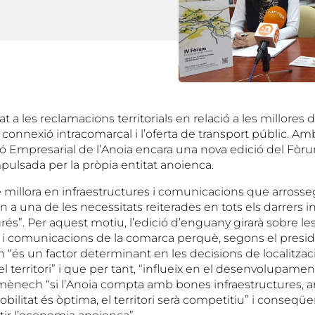
 a les reclamacions territorials en relació a les millores d
a connexió intracomarcal i l’oferta de transport públic. A
nió Empresarial de l’Anoia encara una nova edició del Fòr
mpulsada per la pròpia entitat anoienca.
e millora en infraestructures i comunicacions que arross
n a una de les necessitats reiterades en tots els darrers 
és”. Per aquest motiu, l’edició d’enguany girarà sobre le
s i comunicacions de la comarca perquè, segons el presid
és un factor determinant en les decisions de localització
l territori” i que per tant, “influeix en el desenvolupam
omènech “si l’Anoia compta amb bones infraestructures,
mobilitat és òptima, el territori serà competitiu” i conse