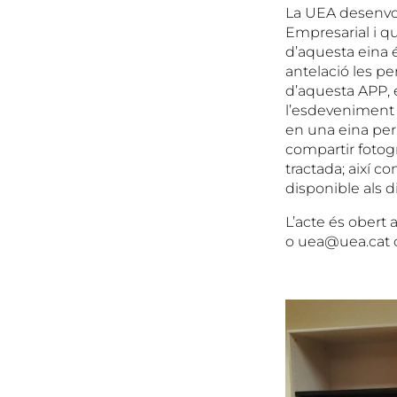
La UEA desenvolu
Empresarial i qu
d’aquesta eina é
antelació les pe
d’aquesta APP, 
l’esdeveniment (l
en una eina per
compartir fotogr
tractada; així 
disponible als d
L’acte és obert
o uea@uea.cat o