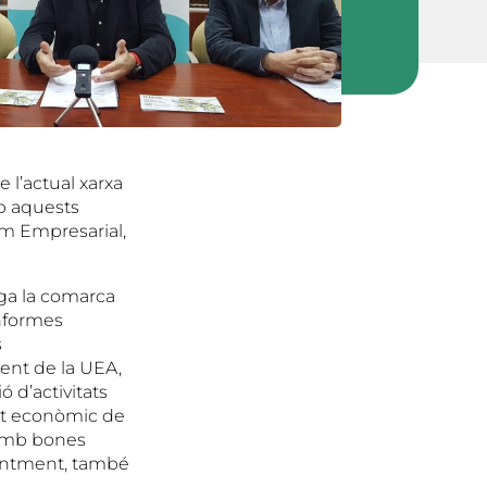
e l’actual xarxa
mb aquests
um Empresarial,
ega la comarca
informes
s
ent de la UEA,
 d’activitats
ent econòmic de
 amb bones
qüentment, també