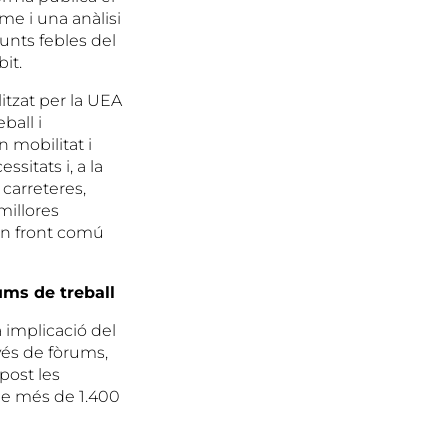
rme i una anàlisi
punts febles del
it.
litzat per la UEA
ball i
 mobilitat i
sitats i, a la
 carreteres,
 millores
 un front comú
ums de treball
a implicació del
vés de fòrums,
post les
 de més de 1.400