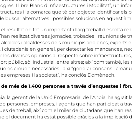
ogrés: Llibre Blanc d’Infraestructures i Mobilitat”, un info
structures i la comarca que té per objecte identificar els 
al de buscar alternatives i possibles solucions en aquest àmb
l resultat de tot un important i llarg treball d’escolta rea
an realitzat diverses jornades, trobades i reunions de tre
lcaldes i alcaldesses dels municipis anoiencs; experts en
, i ciutadania en general, per detectar les mancances, neces
 les diverses opinions al respecte sobre infraestructures,
rt públic, sòl industrial, entre altres; així com també, les
que es creuen necessàries i així “generar consens i crear
, les empreses i la societat”, ha conclòs Domènech.
 de més de 1.400 persones a través d’enquestes i fòr
nia, la gerent de la Unió Empresarial de l’Anoia, ha agraït l
de persones, empreses, i agents que han participat a tra
es de treball, així com el miler de ciutadans que han res
ue el document ha estat possible gràcies a la implicació