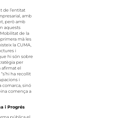
 de l’entitat
mpresarial, amb
nt, però amb
en aquests
Mobilitat de la
 primera mà les
xisteix la CUMA,
ctures i
 que hi són sobre
tratègia per
 afirmat el
’hi ha recollit
upacions i
la comarca, sinó
feina comença a
sa i Progrés
orma pública el