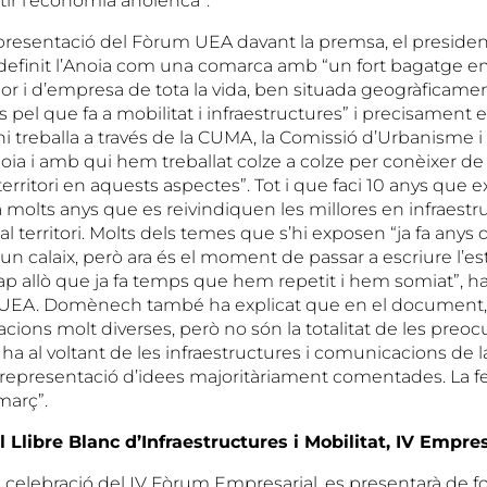
tir l’economia anoienca”.
 presentació del Fòrum UEA davant la premsa, el president
definit l’Anoia com una comarca amb “un fort bagatge e
i d’empresa de tota la vida, ben situada geogràficame
pel que fa a mobilitat i infraestructures” i precisament 
i treballa a través de la CUMA, la Comissió d’Urbanisme i 
oia i amb qui hem treballat colze a colze per conèixer de
territori en aquests aspectes”. Tot i que faci 10 anys que e
 molts anys que es reivindiquen les millores en infraestru
 territori. Molts dels temes que s’hi exposen “ja fa anys
d’un calaix, però ara és el moment de passar a escriure l’es
ap allò que ja fa temps que hem repetit i hem somiat”, ha
 UEA. Domènech també ha explicat que en el document, “s
acions molt diverses, però no són la totalitat de les preoc
ha al voltant de les infraestructures i comunicacions de 
representació d’idees majoritàriament comentades. La 
març”.
 Llibre Blanc d’Infraestructures i Mobilitat, IV Empre
a celebració del IV Fòrum Empresarial, es presentarà de f