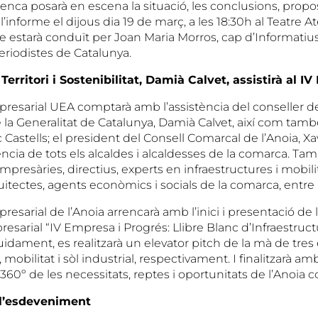
enca posarà en escena la situació, les conclusions, propo
 l’informe el dijous dia 19 de març, a les 18:30h al Teatre 
te estarà conduït per Joan Maria Morros, cap d’Informatiu
Periodistes de Catalunya.
 Territori i Sostenibilitat, Damià Calvet, assistirà al I
esarial UEA comptarà amb l’assistència del conseller de T
e la Generalitat de Catalunya, Damià Calvet, així com tamb
 Castells; el president del Consell Comarcal de l’Anoia, Xa
tència de tots els alcaldes i alcaldesses de la comarca. Tam
mpresàries, directius, experts en infraestructures i mobilit
itectes, agents econòmics i socials de la comarca, entre a
esarial de l’Anoia arrencarà amb l’inici i presentació de 
sarial “IV Empresa i Progrés: Llibre Blanc d’Infraestructu
uidament, es realitzarà un elevator pitch de la mà de tres
, mobilitat i sòl industrial, respectivament. I finalitzarà 
 360º de les necessitats, reptes i oportunitats de l’Anoia co
 l’esdeveniment