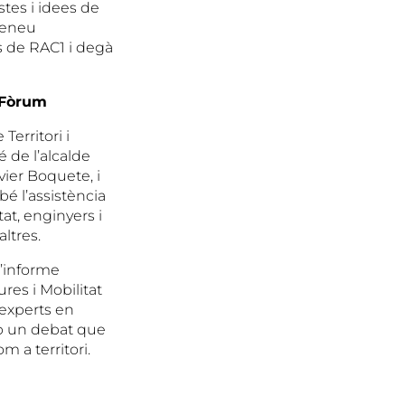
stes i idees de
Ateneu
s de RAC1 i degà
V Fòrum
erritori i
é de l’alcalde
vier Boquete, i
bé l’assistència
at, enginyers i
ltres.
l’informe
res i Mobilitat
 experts en
amb un debat que
m a territori.