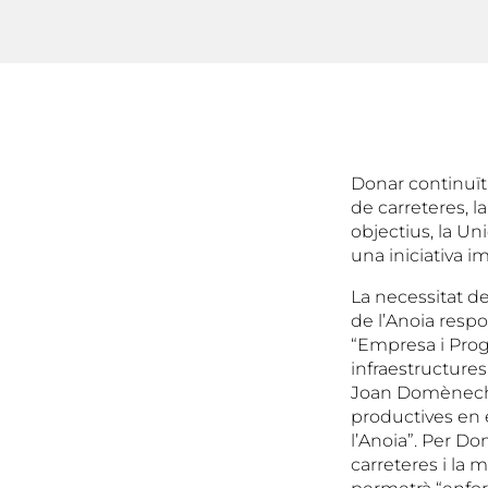
Donar continuïtat
de carreteres, l
objectius, la U
una iniciativa i
La necessitat d
de l’Anoia respo
“Empresa i Progr
infraestructure
Joan Domènech “
productives en e
l’Anoia”. Per D
carreteres i la 