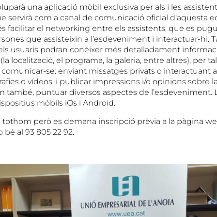
parà una aplicació mòbil exclusiva per als i les assisten
e servirà com a canal de comunicació oficial d’aquesta edi
s facilitar el networking entre els assistents, que es pu
rsones que assisteixin a l’esdeveniment i interactuar-hi. 
els usuaris podran conèixer més detalladament informac
a localització, el programa, la galeria, entre altres), per ta
 comunicar-se: enviant missatges privats o interactuant a
afies o vídeos, i publicar impressions i/o opinions sobre l
com també, puntuar diversos aspectes de l’esdeveniment. L
ispositius mòbils iOs i Android.
 a tothom però es demana inscripció prèvia a la pàgina w
 bé al 93 805 22 92.