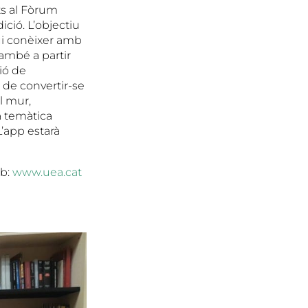
ts al Fòrum
ció. L’objectiu
gui conèixer amb
També a partir
ió de
l de convertir-se
l mur,
a temàtica
’app estarà
eb:
www.uea.cat