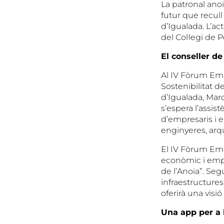
La patronal anoi
futur que recull
d’Igualada. L’ac
del Col·legi de 
El conseller de
Al IV Fòrum Empr
Sostenibilitat d
d’Igualada, Marc
s’espera l’assis
d’empresaris i e
enginyeres, arqu
El IV Fòrum Empr
econòmic i empre
de l’Anoia”. Seg
infraestructures
oferirà una visió
Una app per a