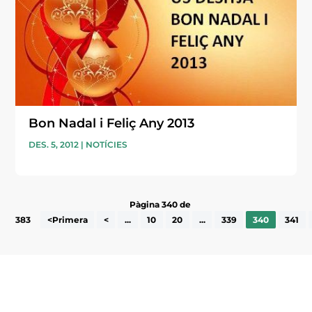
Bon Nadal i Feliç Any 2013
DES. 5, 2012
|
NOTÍCIES
Pàgina 340 de
383
<Primera
<
...
10
20
...
339
340
341
Subscriu-te a la UEA Magazine, publicació