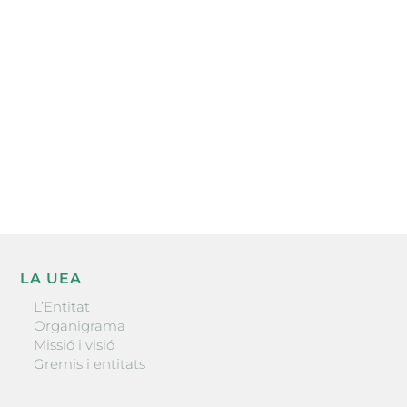
electrònica periòdica amb informació sobre
l’actualitat empresarial de la comarca.
He llegit i accepto la poítica de privacitat
ENVIAR
LA UEA
L’Entitat
Organigrama
Missió i visió
Gremis i entitats