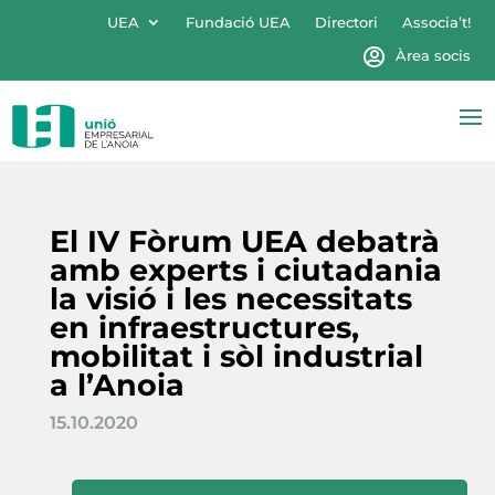
UEA
Fundació UEA
Directori
Associa’t!
Àrea socis
El IV Fòrum UEA debatrà
amb experts i ciutadania
la visió i les necessitats
en infraestructures,
mobilitat i sòl industrial
a l’Anoia
15.10.2020