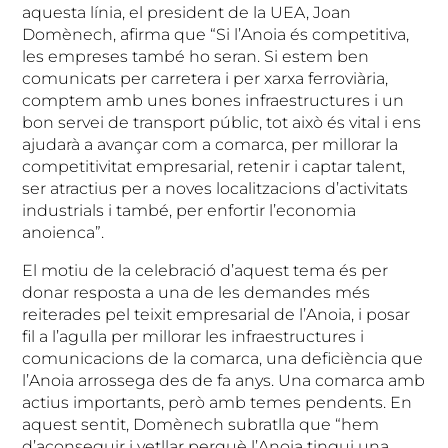
aquesta línia, el president de la UEA, Joan
Domènech, afirma que “Si l’Anoia és competitiva,
les empreses també ho seran. Si estem ben
comunicats per carretera i per xarxa ferroviària,
comptem amb unes bones infraestructures i un
bon servei de transport públic, tot això és vital i ens
ajudarà a avançar com a comarca, per millorar la
competitivitat empresarial, retenir i captar talent,
ser atractius per a noves localitzacions d’activitats
industrials i també, per enfortir l’economia
anoienca”.
El motiu de la celebració d’aquest tema és per
donar resposta a una de les demandes més
reiterades pel teixit empresarial de l’Anoia, i posar
fil a l’agulla per millorar les infraestructures i
comunicacions de la comarca, una deficiència que
l’Anoia arrossega des de fa anys. Una comarca amb
actius importants, però amb temes pendents. En
aquest sentit, Domènech subratlla que “hem
d’aconseguir i vetllar perquè l’Anoia tingui una