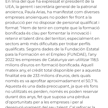
En línia del que ha expressat el president de la
UEA, la gerent i secretària general de la patronal
anoienca, Paula Arias, ha manifestat com diverses
empreses anoienques no poden fer front a la
producció per no disposar de personal qualificat i
format: “Hem de tenir en compte que la formació
bonificada és clau per fomentar la innovació i
retenir el talent dins del territori, especialment en
sectors amb més dificultats per trobar perfils
qualificats. Segons dades de la Fundación Estatal
para la Formación en el Empleo (FUNDAE), l’any
2022 les empreses de Catalunya van utilitzar 118,5
milions d’euros en formació bonificada. Aquell
mateix any, el crèdit total disponible per a aquesta
finalitat era de 233 milions d’euros, dels quals
només es va aprofitar aproximadament el 50,7 %.
Aquesta és una dada preocupant, ja que els fons
no utilitzats es perden, només es poden reservar
durant dos anys, fet que suposa una pèrdua
d’oportunitats per a les empreses i per al
desenvolupament del seu talent. Cal reforçar la