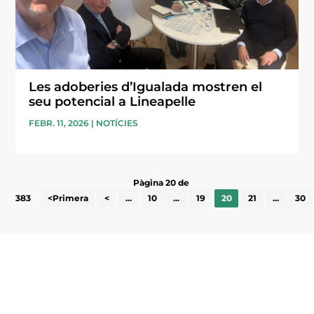
Les adoberies d’Igualada mostren el
seu potencial a Lineapelle
FEBR. 11, 2026
|
NOTÍCIES
Pàgina 20 de
383
<Primera
<
...
10
...
19
20
21
...
30
Subscriu-te a la UEA Magazine, publicació
electrònica periòdica amb informació sobre
l’actualitat empresarial de la comarca.