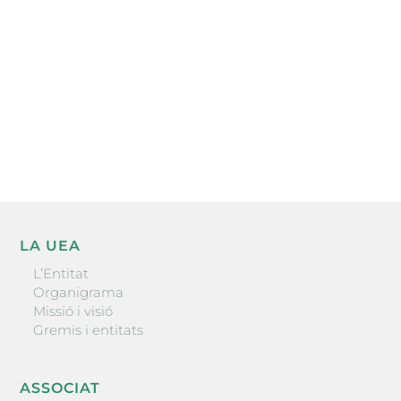
He llegit i accepto la poítica de privacitat
ENVIAR
LA UEA
L’Entitat
Organigrama
Missió i visió
Gremis i entitats
ASSOCIAT