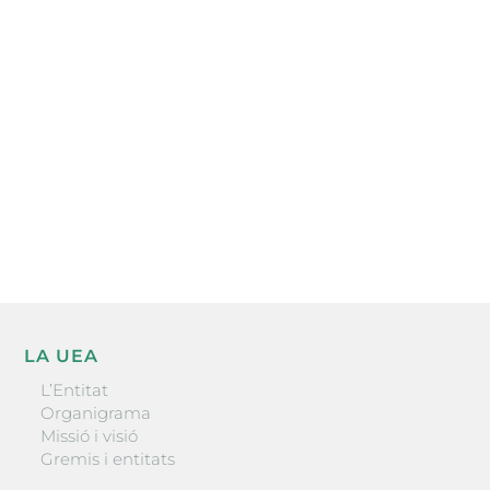
Subscriu-te a la UEA Magazine, publicació
electrònica periòdica amb informació sobre
l’actualitat empresarial de la comarca.
He llegit i accepto la poítica de privacitat
ENVIAR
LA UEA
L’Entitat
Organigrama
Missió i visió
Gremis i entitats