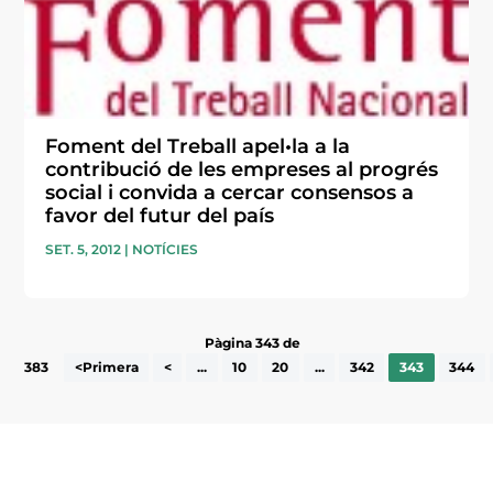
Foment del Treball apel•la a la
contribució de les empreses al progrés
social i convida a cercar consensos a
favor del futur del país
SET. 5, 2012
|
NOTÍCIES
Pàgina 343 de
383
<Primera
<
...
10
20
...
342
343
344