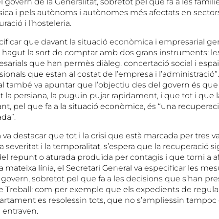
 govern de la Generalitat, sobretot pel que fa a les famíli
sica i pels autònoms i autònomes més afectats en sector
ració i l’hosteleria.
cificar que davant la situació econòmica i empresarial ge
a hagut la sort de comptar amb dos grans instruments: le
esarials que han permès diàleg, concertació social i espais
essionals que estan al costat de l’empresa i l’administració”
al també va apuntar que l’objectiu des del govern és qu
 la persiana, la puguin pujar rapidament, i que tot i que la
nt, pel que fa a la situació econòmica, és “una recuperaci
ada”.
sta va destacar que tot i la crisi que està marcada per tres 
la severitat i la temporalitat, s’espera que la recuperació sigu
l repunt o aturada produïda per contagis i que torni a a
a mateixa línia, el Secretari General va especificar les me
l govern, sobretot pel que fa a les decisions que s’han pre
 Treball: com per exemple que els expedients de regula
artament es resolessin tots, que no s’ampliessin tampoc 
 entraven.