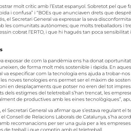
strar molt crític amb l’Estat espanyol. Sobretot pel que fa 
àpida i confusa” i “BOEs que anunciaven drets que despr
és, el Secretari General va expressar la seva disconformita
 les comunitats autònomes; que molts treballadors i tr
sin cobrat l’ERTO, i que hi hagués tan poca sensibilitat i
s
va exposar de com la pandèmia ens ha donat oportunitat
neixen, de forma molt més sostenible i ràpida. En aquest 
l va especificar com la tecnologia ens ajuda a trobar-nos
e les noves tenologies ens permet ser el màxim de sostenib
oni en desplaçaments que potser no eren del tot impres
ts dels estigmes del teletreball s’han trencat, les empres
alment de productives amb les eines tecnològiques”, apu
, el Secretari General va afirmar que s’estava regulant el t
l Consell de Relacions Laborals de Catalunya, s’ha acord
 amb recomanacions per ser una guia per a les empreses
 de treball i que comptin amb el teletreball.