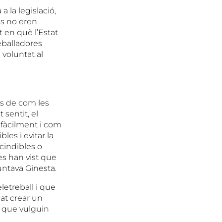
a la legislació,
és no eren
t en què l’Estat
eballadores
 voluntat al
s de com les
sentit, el
 fàcilment i com
les i evitar la
cindibles o
es han vist que
ntava Ginesta.
eletreball i que
at crear un
 que vulguin