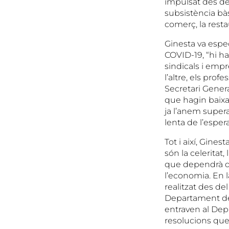
impulsat des del
subsistència bà
comerç, la restau
Ginesta va espe
COVID-19, “hi h
sindicals i empr
l’altre, els prof
Secretari Gener
que hagin baixat
ja l’anem supera
lenta de l’esper
Tot i així, Gine
són la celeritat, 
que dependrà de
l’economia. En l
realitzat des de
Departament de
entraven al Dep
resolucions que