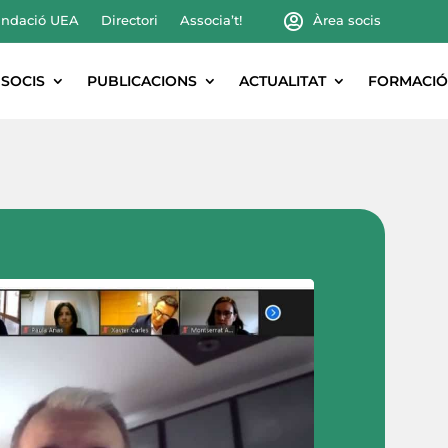
ndació UEA
Directori
Associa’t!
Àrea socis
SOCIS
PUBLICACIONS
ACTUALITAT
FORMACIÓ