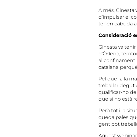
A més, Ginesta v
d’impulsar el c
tenen cabuda al 
Consideració es
Ginesta va tenir
d’Òdena, territor
al confinament p
catalana perquè
Pel que fa la m
treballar degut
qualificar-ho de 
que si no està re
Però tot i la sit
queda palès que 
gent pot treballa
Aquest webinar 