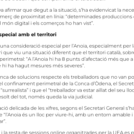
a afirmar que degut a la situació, s’ha evidenvicat la nece
omerç de proximitat en línia: “determinades produccions 
món digital i els comerços ho han vist”.
pecial amb el territori
 una consideració especial per l’Anoia, especialment per 
i que viu una situació diferent que el territori català, sob
erimetral: “A l’Anoia hi ha 8 punts d’afectació més que a
 hi ha hagut mesures més severes”.
anca de solucions respecte els treballadors que no van po
 el confinament perimetral de la Conca d’Òdena, el Secret
“surrealista” i que el “treballador va estar aïllat del seu lloc
solt del tot, només queda la via judicial.
uació delicada de les xifres, segons el Secretari General s’
“l’Anoia és un lloc per viure-hi, amb un entorn amable i 
r”.
i la resta de sessions online organitzades per la UEA es