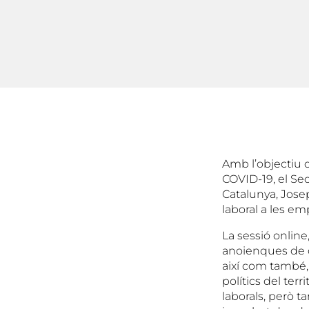
Amb l’objectiu 
COVID-19, el Sec
Catalunya, Jose
laboral a les em
La sessió onlin
anoienques de di
així com també,
polítics del ter
laborals, però t