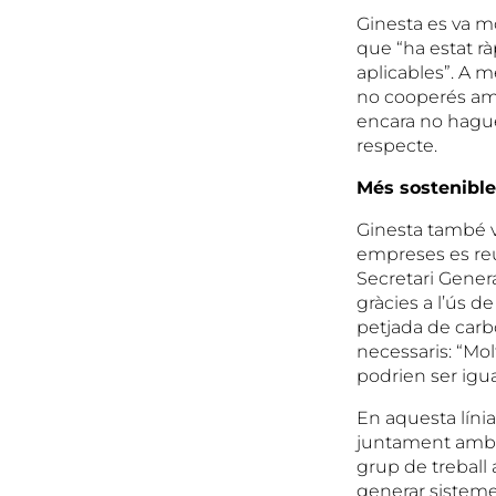
Ginesta es va mo
que “ha estat r
aplicables”. A m
no cooperés amb
encara no hagues
respecte.
Més sostenible
Ginesta també 
empreses es reu
Secretari Genera
gràcies a l’ús d
petjada de carb
necessaris: “Mol
podrien ser igu
En aquesta línia
juntament amb e
grup de treball
generar sistemes