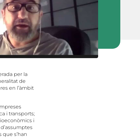
erada per la
eralitat de
res en l’àmbit
’empreses
a i transports;
cioeconòmics i
ia d’assumptes
es que s’han