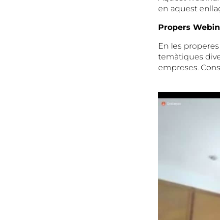
en aquest enllaç:
Propers Webi
En les properes
temàtiques dive
empreses. Consu