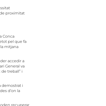
ssitat
de proximitat
la Conca
retot pel que fa
 la mitjana
der accedir a
ari General va
 de treball” i
ha demostrat i
des d’on la
 poden recuperar