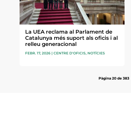
La UEA reclama al Parlament de
Catalunya més suport als oficis i al
relleu generacional
FEBR. 17, 2026
|
CENTRE D'OFICIS
,
NOTÍCIES
Pàgina 20 de 383
Subscriu-te a la UEA Magazi
electrònica periòdica amb i