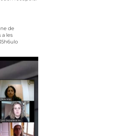
ine de
 a les
/35h6ulo