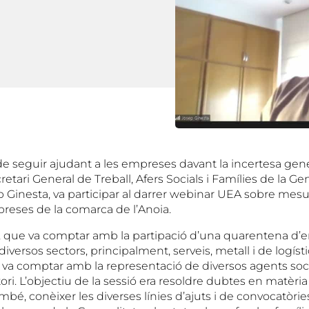
de seguir ajudant a les empreses davant la incertesa gen
retari General de Treball, Afers Socials i Famílies de la Gen
p Ginesta, va participar al darrer webinar UEA sobre mesu
preses de la comarca de l’Anoia.
e, que va comptar amb la partipació d’una quarentena d
versos sectors, principalment, serveis, metall i de logístic
 va comptar amb la representació de diversos agents so
ritori. L’objectiu de la sessió era resoldre dubtes en matèr
ambé, conèixer les diverses línies d’ajuts i de convocatòri