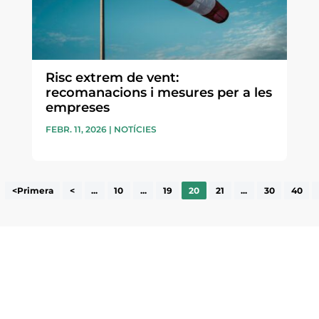
Risc extrem de vent:
recomanacions i mesures per a les
empreses
FEBR. 11, 2026
|
NOTÍCIES
<Primera
<
...
10
...
19
20
21
...
30
40
ne, publicació
nformació sobre