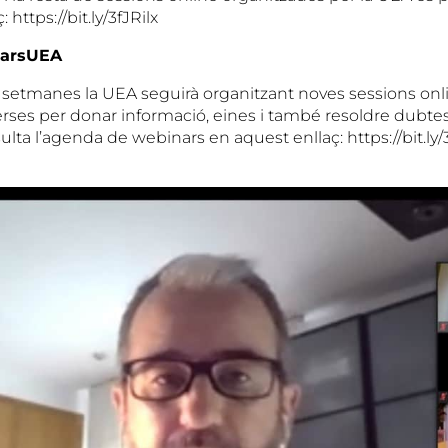
 https://bit.ly/3fJRilx
narsUEA
 setmanes la UEA seguirà organitzant noves sessions onl
rses per donar informació, eines i també resoldre dubtes
lta l’agenda de webinars en aquest enllaç: https://bit.ly