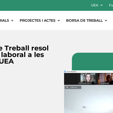
UEA
Fu
RIALS
PROJECTES I ACTES
BORSA DE TREBALL
e Treball resol
laboral a les
 UEA