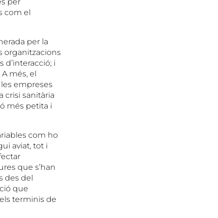
es per
s com el
nerada per la
s organitzacions
 d’interacció; i
. A més, el
e les empreses
 crisi sanitària
ó més petita i
variables com ho
i aviat, tot i
fectar
sures que s’han
s des del
ció que
els terminis de